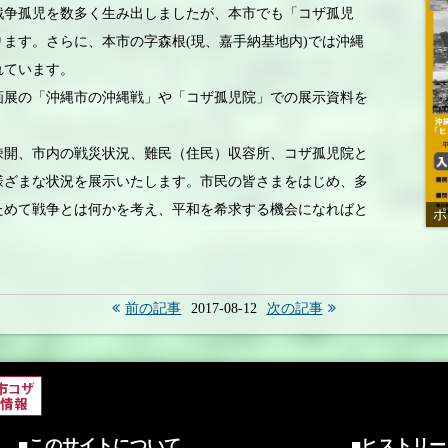
戦争孤児を数多く生み出しましたが、本市でも「コザ孤児
ます。さらに、本市の字森根(現、嘉手納基地内)では沖縄
れています。
展の「沖縄市の沖縄戦」や「コザ孤児院」での展示資料を
開、市内の戦災状況、難民（住民）収容所、コザ孤児院と
様ざまな状況を展示いたします。市民の皆さまをはじめ、多
ためて戦争とは何かを考え、平和を希求する機会になればと
ポ
前の記事
2017-08-12
次の記事
■このサイトについて
■ヒストリ