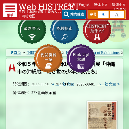
日本語
English
简体中文
繁體中文
한국어
首页
｜
服务指南
｜
咨询方式
A
A
站内搜索
字号
菜单
｜
网站地图
首页
“HISTREET”是什么?
HISTREETⅡ - List of Exhibitions
令
令和５年度沖縄市平和月間賛同企画展「沖縄
市の沖縄戦 戦さ世の少年少女たち」
開催期間：2023/08/01 ～ 2023/11/12
上一篇文章
2023-08-01
下一篇文章
開催場所：2F･企画展示室