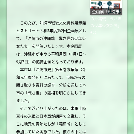
企画展「沖縄市
の沖縄戦 戦さ世
このたび、沖縄市戦後文化資料展示館
の少年少女たち」
ヒストリート令和5年度第2回企画展とし
ﾁﾗｼ
て、「沖縄市の沖縄戦 戦さ世の少年少
女たち」を開催いたします。本企画展
は、沖縄市が定める平和月間（8月1日～
9月7日）の協賛企画となっております。
本市は『沖縄市史』第五巻戦争編（令
和元年度発刊）にあたって、市民からの
聞き取りや資料の調査・分析を通して本
市の「戦さ世」の諸相を明らかにしてき
ました。
そこで浮かび上がったのは、米軍上陸
直後の米軍と日本軍が胡屋で交戦し、そ
こに地元の青年たちが「義勇隊」として
参加していた実態でした。彼らの中には