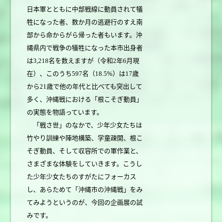
日本軍とともに中部戦線に動員されて犠
牲になった者、数か月の逃避行のすえ南
部から命からがら帰った者もいます。沖
縄県内で戦争の犠牲になった本市出身者
は3,218名を数えますが（令和2年6月現
在）、このうち597名（18.5%）は17歳
から21歳で他の年代と比べても突出して
多く、沖縄戦における「根こそぎ動員」
の実態を物語っています。
「戦さ世」のなかで、少年少女たちは
竹やり訓練や陣地構築、学童疎開、根こ
そぎ動員、そして収容所での軍作業と、
さまざまな体験をしていきます。こうし
た少年少女たちのすがたにフォーカス
し、あらためて「沖縄市の沖縄戦」をみ
てみようというのが、今回の企画展の試
みです。