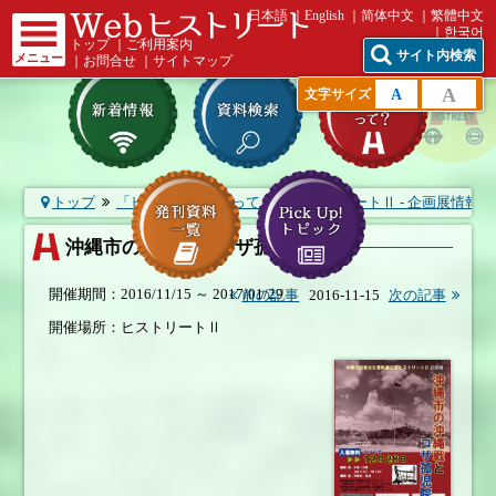
日本語
English
简体中文
繁體中文
한국어
トップ
｜
ご利用案内
サイト内検索
メニュー
｜
お問合せ
｜
サイトマップ
A
A
文字サイズ
トップ
「ヒストリート」って？
ヒストリートⅡ - 企画展情報
沖縄市の沖縄戦とコザ孤児院
開催期間：2016/11/15 ～ 2017/01/29
前の記事
2016-11-15
次の記事
開催場所：ヒストリートⅡ