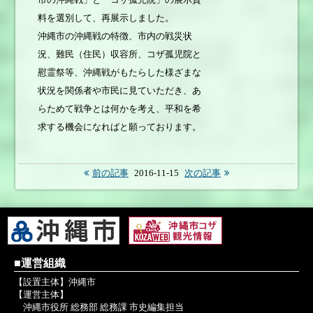
料を選別して、再展示しました。
沖縄市の沖縄戦の特徴、市内の戦災状
況、難民（住民）収容所、コザ孤児院と
慰霊祭等、沖縄戦がもたらした様ざまな
状況を関係者や市民に見ていただき、あ
らためて戦争とは何かを考え、平和を希
求する機会になればと願っております。
前の記事
2016-11-15
次の記事
■運営組織
【設置主体】沖縄市
【運営主体】
沖縄市役所 総務部 総務課 市史編集担当