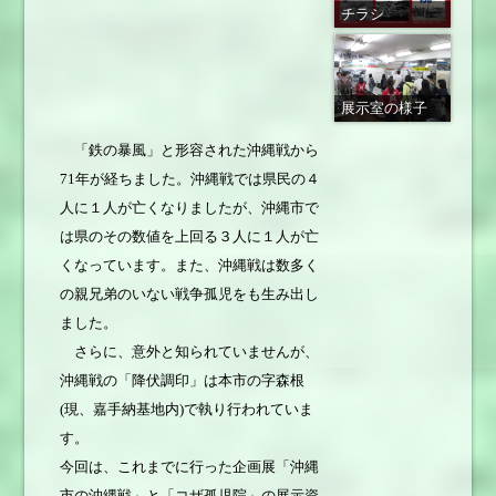
チラシ
展示室の様子
「鉄の暴風」と形容された沖縄戦から
71年が経ちました。沖縄戦では県民の４
人に１人が亡くなりましたが、沖縄市で
は県のその数値を上回る３人に１人が亡
くなっています。また、沖縄戦は数多く
の親兄弟のいない戦争孤児をも生み出し
ました。
さらに、意外と知られていませんが、
沖縄戦の「降伏調印」は本市の字森根
(現、嘉手納基地内)で執り行われていま
す。
今回は、これまでに行った企画展「沖縄
市の沖縄戦」と「コザ孤児院」の展示資