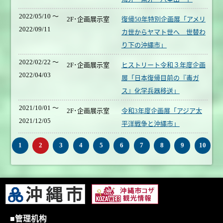
2022/05/10 ～
2F･企画展示室
復帰50年特別企画展「アメリ
2022/09/11
カ世からヤマト世へ 世替わ
り下の沖縄市」
2022/02/22 ～
2F･企画展示室
ヒストリート令和３年度企画
2022/04/03
展「日本復帰目前の『毒ガ
ス』化学兵器移送」
2021/10/01 ～
2F･企画展示室
令和3年度企画展「アジア太
2021/12/05
平洋戦争と沖縄市」
1
2
3
4
5
6
7
8
9
10
■管理机构