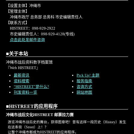
【设置主体】冲绳市
【管理主体】
冲绳市政厅 总务部 总务科 市史编辑责任人
【联系方式】
HISTREET：098-929-2922
市史编辑责任人：098-929-4128(专线)
点击此处发邮件咨询
■关于本站
冲绳市战后资料数字档案馆
『Web HISTREET』
最新资讯
Pick Up! 主题
资料搜索
服务指南
“HISTREET”是什么?
咨询方式
刊发资料一览
网站地图
■HISTREET的应用程序
冲绳市战后文化HISTREET 邮票拉力赛
游览冲绳市战后史的舞台，获得图章吧！曾有这样一段历史（History）发生
在这条街（Street）上！？
让整个冲绳市都成为HISTREET的应用程序。