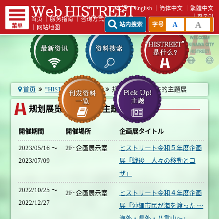
日本語
English
简体中文
繁體中文
한국어
首页
｜
服务指南
｜
咨询方式
A
A
站内搜索
字号
菜单
｜
网站地图
首页
“HISTREET”是什么?
规划展览室 - 过去的主题展
规划展览室 - 过去的主题展
開催期間
開催場所
企画展タイトル
2023/05/16 ～
2F･企画展示室
ヒストリート令和５年度企画
2023/07/09
展「戦後 人々の移動とコ
ザ」
2022/10/25 ～
2F･企画展示室
ヒストリート令和４年度企画
2022/12/27
展「沖縄市民が海を渡った ～
海外・県外・八重山～」