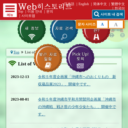
日本語
English
简体中文
繁體中文
한국어
Top
｜
이용 안내
｜
문의
사이트 내 검색
메뉴
｜
사이트맵
A
A
문자 사이즈
Top
List of What's New
List of What's New
2023-12-13
令和５年度企画展「沖縄市へのおくりもの 新
収蔵品展2023」、開催中です。
2023-08-01
令和５年度沖縄市平和月間賛同企画展「沖縄市
の沖縄戦 戦さ世の少年少女たち」、開催中で
す。