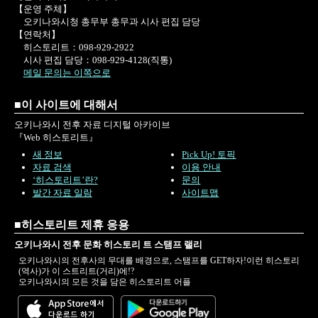
【운영 주체】
오키나와시청 총무부 총무과 시사 편집 담당
【연락처】
히스토리트：098-929-2922
시사 편집 담당：098-929-4128(직통)
메일 문의는 이쪽으로
■이 사이트에 대해서
오키나와시 전후 자료 디지털 아카이브
『Web 히스토리트』
새 정보
Pick Up! 토픽
자료 검색
이용 안내
‘히스토리트’란?
문의
발간 자료 일람
사이트맵
■히스토리트 제휴 응용
오키나와시 전후 문화 히스토리 트 스탬프 랠리
오키나와시의 전후사의 무대를 배경으로, 스탬프를 GET하자!이런 히스토리
(역사)가 이 스트리트(거리)에!?
오키나와시의 모든 것을 담은 히스토리트 어플