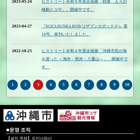
2023-05-24
ヒストリート令和５年度企画展「戦後 人々の
移動とコザ」、開催中です。
2023-04-27
『KOZA BUNKA BOX(コザブンカボックス)』第
19号、発刊いたしました。
2022-10-25
ヒストリート令和４年度企画展「沖縄市民が海
を渡った ～海外・県外・八重山～」、開催中で
す。
1
2
3
4
5
6
7
8
9
10
■운영 조직
【설치 주체】오키나와시