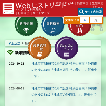
日本語
English
简体中文
繁體中文
한국어
トップ
｜
ご利用案内
サイト内検索
メニュー
｜
お問合せ
｜
サイトマップ
A
A
文字サイズ
トップ
新着情報一覧
新着情報一覧
2024-10-22
沖縄市市制施行50周年記念 特別企画展「沖縄市
のあゆみPart3『沖縄市誕生 その後』」、開催中
です。
2024-08-01
沖縄市市制施行50周年記念 特別企画展「沖縄市
のあゆみPart2『沖縄市の沖縄戦』」、開催中で
す。