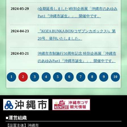
2024-05-29
(会期延長しました)特別企画展「沖縄市のあゆみ
Part1『沖縄市誕生』」、開催中です。
2024-04-23
『KOZA BUNKA BOX(コザブンカボックス)』第
20号、発刊いたしました。
2024-03-21
沖縄市市制施行50周年記念 特別企画展「沖縄市
のあゆみPart1『沖縄市誕生』」、開催中です。
1
2
3
4
5
6
7
8
9
10
■運営組織
【設置主体】沖縄市