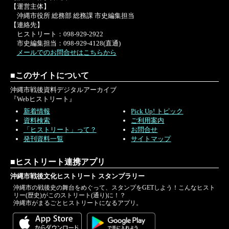
【運営主体】
沖縄市役所 総務部 総務課 市史編集担当
【連絡先】
ヒストリート：098-929-2922
市史編集担当：098-929-4128(直通)
メールでのお問合せはこちらから
■このサイトについて
沖縄市戦後資料デジタルアーカイブ
『Webヒストリート』
新着情報
Pick Up! トピック
資料検索
ご利用案内
「ヒストリート」って？
お問合せ
発刊資料一覧
サイトマップ
■ヒストリート連携アプリ
沖縄市戦後文化ヒストリート スタンプラリー
沖縄市の戦後史の舞台をめぐって、スタンプをGETしよう！こんなヒスト
リー(歴史)がこのストリート(通り)に！？
沖縄市がまるごとヒストリートになるアプリ。