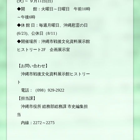
(火) ～ ９月11日(日)
◆開 館：火曜日～日曜日 午前10時
～午後6時
◆休 館 日：毎週月曜日、沖縄慰霊の日
(6/23)、公休日（8/11）
◆開催場所：沖縄市戦後文化資料展示館
ヒストリート2F 企画展示室
【お問い合わせ】
沖縄市戦後文化資料展示館ヒストリー
ト
電話：（098）929-2922
【担当課】
沖縄市役所 総務部総務課 市史編集担
当
内線：2272～2275