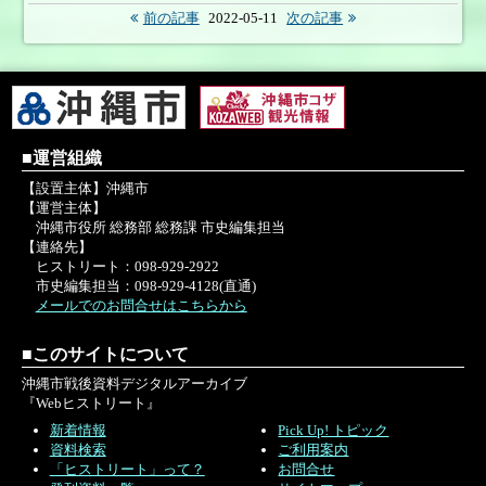
前の記事
2022-05-11
次の記事
■運営組織
【設置主体】沖縄市
【運営主体】
沖縄市役所 総務部 総務課 市史編集担当
【連絡先】
ヒストリート：098-929-2922
市史編集担当：098-929-4128(直通)
メールでのお問合せはこちらから
■このサイトについて
沖縄市戦後資料デジタルアーカイブ
『Webヒストリート』
新着情報
Pick Up! トピック
資料検索
ご利用案内
「ヒストリート」って？
お問合せ