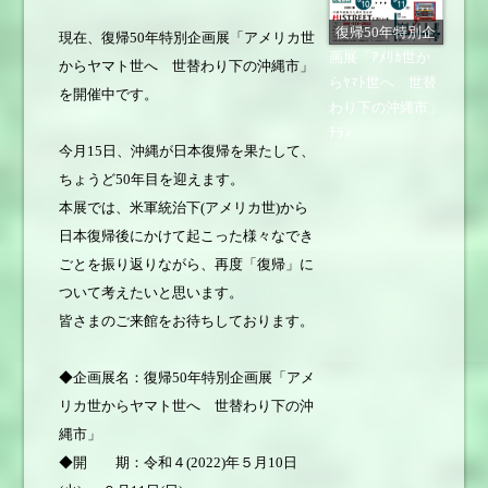
復帰50年特別企
現在、復帰50年特別企画展「アメリカ世
画展「ｱﾒﾘｶ世か
からヤマト世へ 世替わり下の沖縄市」
らﾔﾏﾄ世へ 世替
を開催中です。
わり下の沖縄市」
ﾁﾗｼ
今月15日、沖縄が日本復帰を果たして、
ちょうど50年目を迎えます。
本展では、米軍統治下(アメリカ世)から
日本復帰後にかけて起こった様々なでき
ごとを振り返りながら、再度「復帰」に
ついて考えたいと思います。
皆さまのご来館をお待ちしております。
◆企画展名：復帰50年特別企画展「アメ
リカ世からヤマト世へ 世替わり下の沖
縄市」
◆開 期：令和４(2022)年５月10日