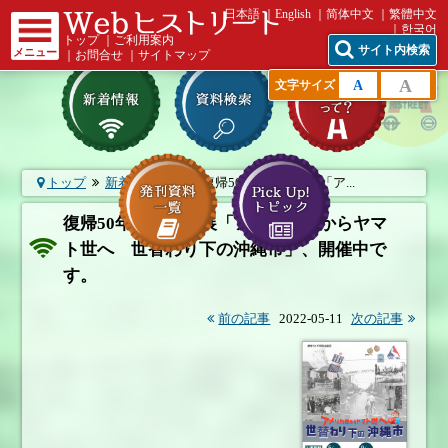
日本語
English
简体中文
繁體中文
한국어
トップ
｜
ご利用案内
サイト内検索
メニュー
｜
お問合せ
｜
サイトマップ
A
A
文字サイズ
トップ
新着情報一覧
復帰50年特別企画展「ア...
復帰50年特別企画展「アメリカ世からヤマ
ト世へ 世替わり下の沖縄市」、開催中で
す。
前の記事
2022-05-11
次の記事