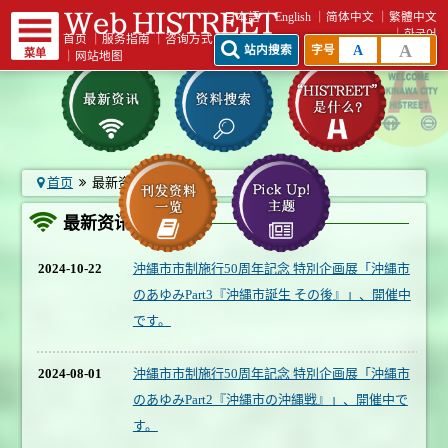
日本語
English
简体中文
繁體中文
한국어
首页
｜
服务指南
｜
咨询方式
A
A
站内搜索
字号
菜单
｜
网站地图
首页
最新资讯一览
最新资讯一览
2024-10-22
沖縄市市制施行50周年記念 特別企画展「沖縄市
のあゆみPart3『沖縄市誕生 その後』」、開催中
です。
2024-08-01
沖縄市市制施行50周年記念 特別企画展「沖縄市
のあゆみPart2『沖縄市の沖縄戦』」、開催中で
す。