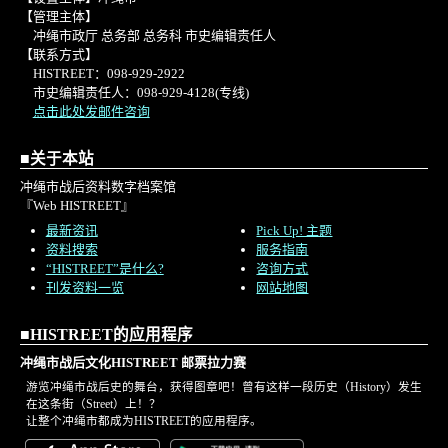
【管理主体】
冲绳市政厅 总务部 总务科 市史编辑责任人
【联系方式】
HISTREET：098-929-2922
市史编辑责任人：098-929-4128(专线)
点击此处发邮件咨询
■关于本站
冲绳市战后资料数字档案馆
『Web HISTREET』
最新资讯
Pick Up! 主题
资料搜索
服务指南
“HISTREET”是什么?
咨询方式
刊发资料一览
网站地图
■HISTREET的应用程序
冲绳市战后文化HISTREET 邮票拉力赛
游览冲绳市战后史的舞台，获得图章吧！曾有这样一段历史（History）发生
在这条街（Street）上！？
让整个冲绳市都成为HISTREET的应用程序。