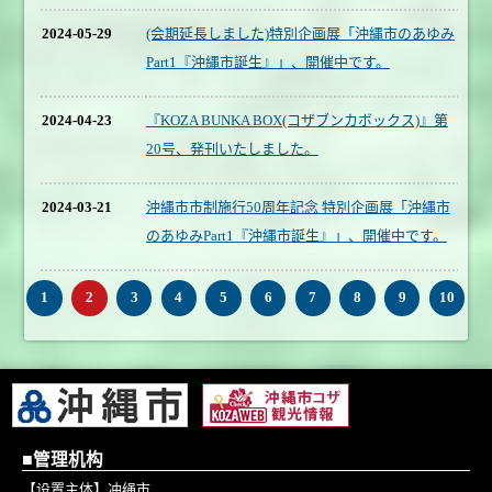
2024-05-29
(会期延長しました)特別企画展「沖縄市のあゆみ
Part1『沖縄市誕生』」、開催中です。
2024-04-23
『KOZA BUNKA BOX(コザブンカボックス)』第
20号、発刊いたしました。
2024-03-21
沖縄市市制施行50周年記念 特別企画展「沖縄市
のあゆみPart1『沖縄市誕生』」、開催中です。
1
2
3
4
5
6
7
8
9
10
■管理机构
【设置主体】冲绳市