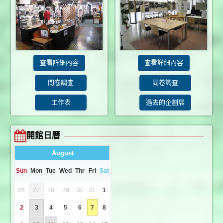
查看詳細內容
查看詳細內容
問卷調查
問卷調查
工作表
過去的企劃展
開館日曆
August
Sun
Mon
Tue
Wed
Thr
Fri
Sat
26
27
28
29
30
31
1
2
3
4
5
6
7
8