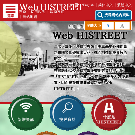
日本語
English
简体中文
繁體中文
한국어
首頁
｜
使用說明
｜
洽詢方式
搜尋網站內資料
選單
｜
網站地圖
A
A
字體大小
二次大戰後，沖繩市與來自美軍基地各種能量
之異國文化碰撞出火花，進而創造出極具特色
的文化。
本網站為了將沖繩市收集到的各種戰後資料，
在網路上以及沖繩市戰後文化史資料展示館
「HISTREET」內加以公開， 讓更多人方便瀏
覽，因而建設數位典藏資料室「Web
HISTREET」。