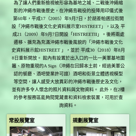
為了讓人們重新檢視被形容為基地之城、二戰後沖繩縮
影的沖繩市戰後歷史，在沖繩島戰役的投降用印儀式後
第60年，平成17（2005）年9月7日，於胡差帕邁拉街開
設「沖繩市戰後文化史資料展示室HISTREET」，以及 平
成21（2009）年9月7日開設「HISTREETII」。後將兩處
遷移、擴充為充滿沖繩市戰後風貌的「沖繩市戰後文化
史資料展示館HISTREET 」，並於 平成30（2018）年8月
8日重新開放。 館內有設置於出入口的一比一美軍基地圍
籬、原物重現的A Sign（沖繩在回歸本土前，經過美軍公
認的餐廳、酒吧營業許可證）酒吧和街景立體透視模型
等空間，讓人感受大放異彩的沖繩市戰後歷史及文化，
並有許多令人懷念的照片資料與文物資料。 此外，在2樓
的參考服務區能夠閱覽藏書和資料檢索裝置，可用於查
詢資料。
常設展覽室
規劃展覽室