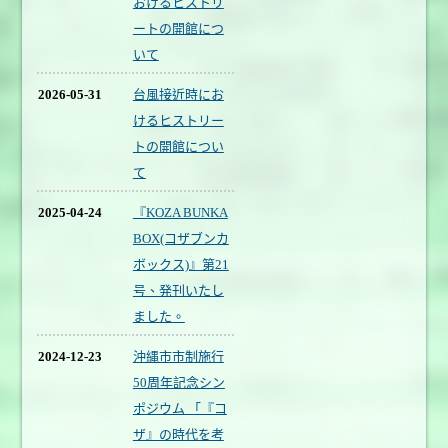
おけるヒストリ
ートの開館につ
いて
2026-05-31
台風接近時にお
けるヒストリー
トの開館につい
て
2025-04-24
『KOZA BUNKA
BOX(コザブンカ
ボックス)』第21
号、発刊いたし
ました。
2024-12-23
沖縄市市制施行
50周年記念シン
ポジウム 「『コ
ザ』の時代を考