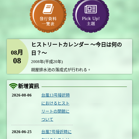
ヒストリートカレンダー ～今日は何の
08月
日？～
08
2008年(平成20年)
胡屋排水池の落成式が行われる。
新增資訊
2026-08-06
台風13号接近時
におけるヒスト
リートの開館に
ついて
2026-06-25
台風7号接近時に