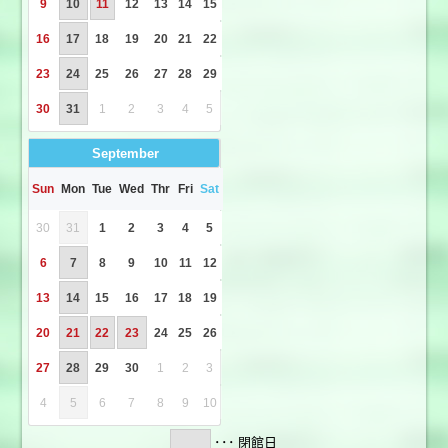
9
10
11
12
13
14
15
16
17
18
19
20
21
22
23
24
25
26
27
28
29
30
31
1
2
3
4
5
September
Sun
Mon
Tue
Wed
Thr
Fri
Sat
30
31
1
2
3
4
5
6
7
8
9
10
11
12
13
14
15
16
17
18
19
20
21
22
23
24
25
26
27
28
29
30
1
2
3
4
5
6
7
8
9
10
･･･ 閉館日