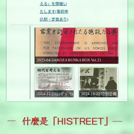
える」を開催い
たします(事前申
込制・定員あり)
2025-04-24|KOZA BUNKA BOX Vol.21
2024-12-23|ｼﾝﾎﾟｼﾞｳﾑ
2024-10-22|特別企画
｢『ｺｻﾞ』の時代を考
展「沖縄市のあゆみ
える｣
Part3『沖縄市誕生』
その後」ﾁﾗｼ