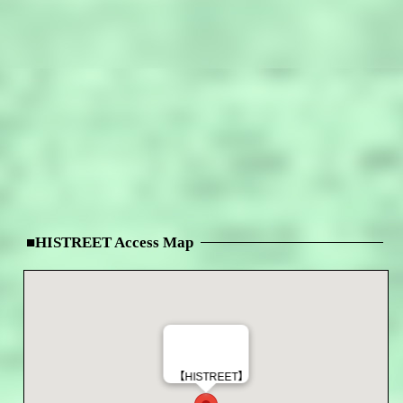
■HISTREET Access Map
【HISTREET】