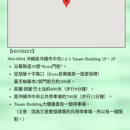
【HISTREET】
904-0004 沖繩県沖繩市中央2-2-1 Tasato Building 1F・2F
沿著縣道20號“Koza門街”。
從胡屋十字路口（Koza音樂鎮是一個里程碑）
嘉手納基地2號門前方約300米。
距離'胡屋'巴士站約400米（步行8分鐘）。
距沖繩市中央公共停車場約700米（步行12分鐘）。
Tasato Building大樓後面有一個停車場。
（注意：因為它是整個建築的共用停車場，所以有一個限
制。）