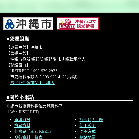
■營運組織
【設置主體】沖繩市
【營運主體】
沖繩市役所 總務部 總務課 市史編輯承辦人
【聯絡窗口】
HISTREET：098-929-2922
市史編輯承辦人：098-929-4128(專線)
電子郵件洽詢請由此進入
■關於本網站
沖繩市戰後資料數位典藏資料室
『Web HISTREET』
新增資訊
Pick Up! 主題
搜尋資料
使用說明
什麼是「HISTREET」
洽詢方式
發行資料一覽表
網站地圖