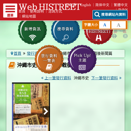
日本語
English
简体中文
繁體中文
한국어
首頁
｜
使用說明
｜
洽詢方式
搜尋網站內資料
選單
｜
網站地圖
A
A
字體大小
首頁
發行資料一覽表
沖繩市史 第九卷 戰後新聞篇
沖繩市史 第九卷 戰後新聞篇
上一筆發行資料
沖繩市史
下一筆發行資料