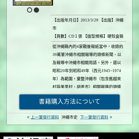
【出版年月日】2013/3/29 【出版】沖繩
市
【頁數】CD１張 【版型規格】硬殼盒裝
【書本重量】130g
從沖繩縣內的4家戰後報紙當中，收錄約
【定價】1,000円 【銷售情形】銷售中
39萬筆沖繩市相關報導的頭條新聞、以
及報導中沖繩市相關用語。另外，還以
昭和20年到昭和49年（西元1945~1974
年）為範圍，彙整沖繩市（包含舊越來
村與美里村、胡差市）相關報導的頭條
新聞及人名、地名和機構名稱。自『沖
書籍購入方法について
繩市史』發行以來，首次出版CD版。
上一筆發行資料
沖繩市史
下一筆發行資料