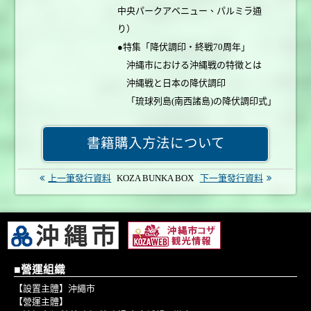
中央パークアベニュー、パルミラ通
り）
●特集「降伏調印・終戦70周年」
沖縄市における沖縄戦の特徴とは
沖縄戦と日本の降伏調印
「琉球列島(南西諸島)の降伏調印式」
までの経過
「琉球列島(南西諸島)の降伏調印式」
書籍購入方法について
の当日
琉球列島(南西諸島)の降伏文書
上一筆發行資料
KOZA BUNKA BOX
下一筆發行資料
米国の新聞資料にみる「琉球列島(南
西諸島)の降伏調印式」
「琉球列島(南西諸島)の降伏調印式」
その後
証言①私の戦中・戦後体験
■營運組織
「－広島での原爆の悲劇を乗り越え
【設置主體】沖繩市
て、戦後コザの街でくらした半生－」
【營運主體】