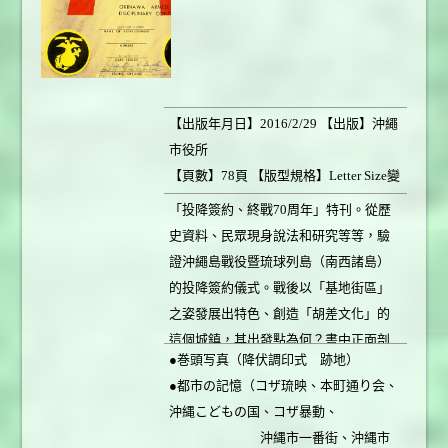
【出版年月日】2016/2/29 【出版】沖繩
市役所
【頁數】78頁 【版型規格】Letter Size變
形 【書本重量】160g
「投降簽約、終戰70周年」特刊。從歷
【定價】700円 【銷售情形】銷售中
史資料、民眾現身說法和研究等等，驗
證沖繩島戰役暨琉球列島（南西諸島）
的投降簽約儀式。戰後以「基地街區」
之姿發展出特色、創造「胡差文化」的
這個城鎮，其出發點為何？書中正面剖
●巻頭写真（降伏調印式 跡地）
析「沖繩島戰役終結日」。
●都市の記憶（コザ琉映、本町通り会、
沖縄こどもの国、コザ暴動、
沖縄市一番街、沖縄市