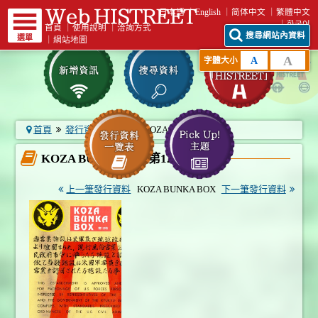
日本語
English
简体中文
繁體中文
한국어
首頁
｜
使用說明
｜
洽詢方式
搜尋網站內資料
選單
｜
網站地圖
A
A
字體大小
首頁
發行資料一覽表
KOZA BUNKA B...
KOZA BUNKA BOX第12號
上一筆發行資料
KOZA BUNKA BOX
下一筆發行資料