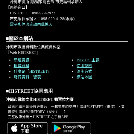
沖繩市役所 總務部 總務課 市史編輯承辦人
【聯絡窗口】
／雛世志子
HISTREET：098-929-2922
証言②私の戦中・戦後体験
市史編輯承辦人：098-929-4128(專線)
電子郵件洽詢請由此進入
「－度胸と経験で駆け抜けた戦前か
ら戦後、
■關於本網站
そして基地
沖繩市戰後資料數位典藏資料室
に消えた故郷への思い－」／屋良静子
『Web HISTREET』
●英文史料からみるKOZA
新增資訊
Pick Up! 主題
①「琉球列島(南西諸島)の降伏調印」
搜尋資料
使用說明
什麼是「HISTREET」
洽詢方式
②「旧日本軍降伏の日時場所(陸海
發行資料一覽表
網站地圖
軍)」
●ローカルレポート
■HISTREET協同應用
「沖縄戦終結は九月七日」／川平成
沖繩市戰後文化HISTREET 郵票拉力賽
雄
尋訪沖繩市戰後歷史舞台，一起蒐集印章吧！這樣的STREET（街道），竟
「９月７日の周辺」／恩河尚
曾發生這樣的HISTORY（歷史）！？
完整收錄沖繩市HISTREET 之手機APP
●『沖縄市史』発刊資料の紹介
●KOZAの横顔(スケッチ)（山内盛彬）