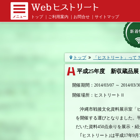
メニュー
トップ
｜
ご利用案内
｜
お問合せ
｜
サイトマップ
トップ
「ヒストリート」って
平成25年度 新収蔵品展
開催期間：2014/03/07 ～ 2014/03/3
開催場所：ヒストリートⅡ
沖縄市戦後文化資料展示室「ヒス
を開催する運びとなりました。平
だいた資料450点余りを展示・
｢ヒストリート｣は平成17年9月