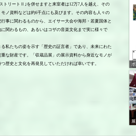
ストリートⅡ｣を併せますと来室者は12万7人を越え、その
、モノ資料などは約6千点にも及びます。その内容も人々の
祀行事に関わるものから、エイサー大会や海邦・若夏国体と
地に関わるもの、あるいはコザの音楽文化まで実に様々で
きる私たちの姿を示す「歴史の証言者」であり、未来にわた
貴重な財産です。「収蔵品展」の展示資料から身近なモノが
持つ歴史と文化を再発見していただければ幸いです。
ポ
展