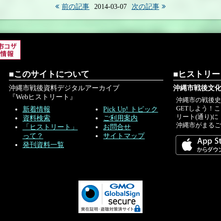
前の記事
2014-03-07
次の記事
■このサイトについて
■ヒストリ
沖縄市戦後資料デジタルアーカイブ
沖縄市戦後文化
『Webヒストリート』
沖縄市の戦後
GETしよう！
新着情報
Pick Up! トピック
リート(通り)に
資料検索
ご利用案内
沖縄市がまる
「ヒストリート」
お問合せ
って？
サイトマップ
発刊資料一覧