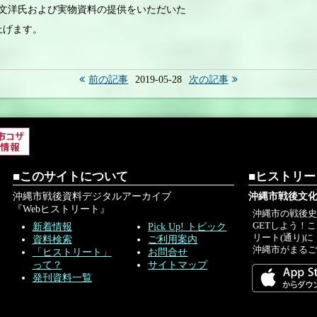
川文洋氏および実物資料の提供をいただいた
上げます。
前の記事
2019-05-28
次の記事
■このサイトについて
■ヒストリ
沖縄市戦後資料デジタルアーカイブ
沖縄市戦後文化
『Webヒストリート』
沖縄市の戦後
GETしよう！
新着情報
Pick Up! トピック
リート(通り)に
資料検索
ご利用案内
沖縄市がまる
「ヒストリート」
お問合せ
って？
サイトマップ
発刊資料一覧