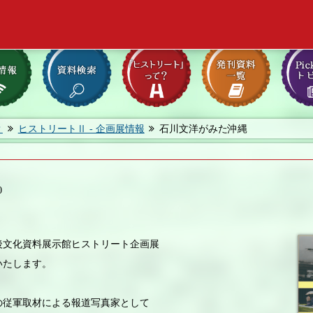
？
ヒストリートⅡ - 企画展情報
石川文洋がみた沖縄
0
文化資料展示館ヒストリート企画展
いたします。
従軍取材による報道写真家として