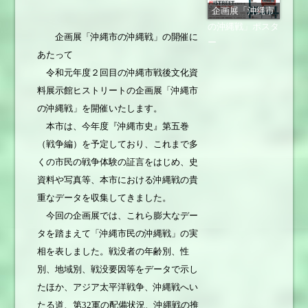
企画展「沖縄市
の沖縄戦」ポスタ
企画展「沖縄市の沖縄戦」の開催に
ー
あたって
令和元年度２回目の沖縄市戦後文化資
料展示館ヒストリートの企画展「沖縄市
の沖縄戦」を開催いたします。
本市は、今年度『沖縄市史』第五巻
（戦争編）を予定しており、これまで多
くの市民の戦争体験の証言をはじめ、史
資料や写真等、本市における沖縄戦の貴
重なデータを収集してきました。
今回の企画展では、これら膨大なデー
タを踏まえて「沖縄市民の沖縄戦」の実
相を表しました。戦没者の年齢別、性
別、地域別、戦没要因等をデータで示し
たほか、アジア太平洋戦争、沖縄戦へい
たる道、第32軍の配備状況、沖縄戦の推