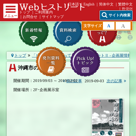
日本語
English
简体中文
繁體中文
한국어
トップ
｜
ご利用案内
サイト内検索
メニュー
｜
お問合せ
｜
サイトマップ
A
A
文字サイズ
トップ
「ヒストリート」って？
ヒストリートⅡ - 企画展情報
沖縄市の沖縄戦
開催期間：2019/09/03 ～ 2019/12/01
前の記事
2019-09-03
次の記事
開催場所：2F･企画展示室