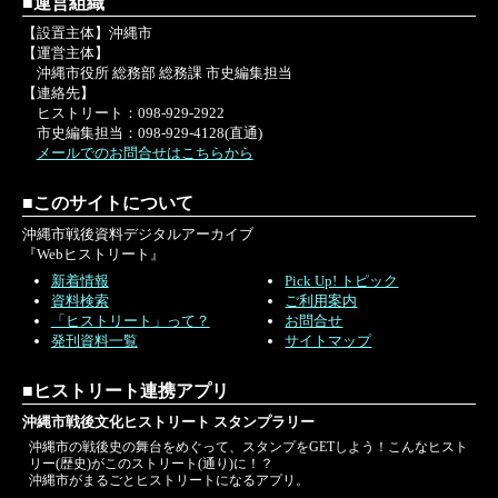
■運営組織
【設置主体】沖縄市
【運営主体】
沖縄市役所 総務部 総務課 市史編集担当
【連絡先】
ヒストリート：098-929-2922
市史編集担当：098-929-4128(直通)
メールでのお問合せはこちらから
■このサイトについて
沖縄市戦後資料デジタルアーカイブ
『Webヒストリート』
新着情報
Pick Up! トピック
資料検索
ご利用案内
「ヒストリート」って？
お問合せ
発刊資料一覧
サイトマップ
■ヒストリート連携アプリ
沖縄市戦後文化ヒストリート スタンプラリー
沖縄市の戦後史の舞台をめぐって、スタンプをGETしよう！こんなヒスト
リー(歴史)がこのストリート(通り)に！？
沖縄市がまるごとヒストリートになるアプリ。