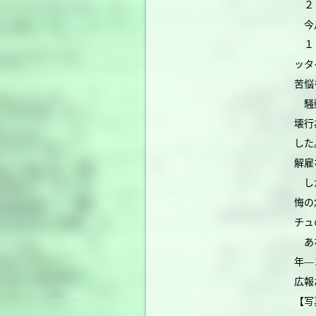
２０
今月
１９
ッタ
苦悩
騒動
壊行
した
解雇
しか
悔の
チュ
あな
年―
広報
【写