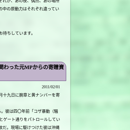
それが、あの夜、偶然、あの場所
の中の原動力はそれぞれ違ってい
お待ちしています。
関わった元MPからの寄贈資
2011/02/01
月十九日に腕章と黄ナンバーを寄
ている。彼は四〇年前「コザ暴動（騒
とゲート通りをパトロールしてい
故だ。現場に駆けつけた彼は沖縄