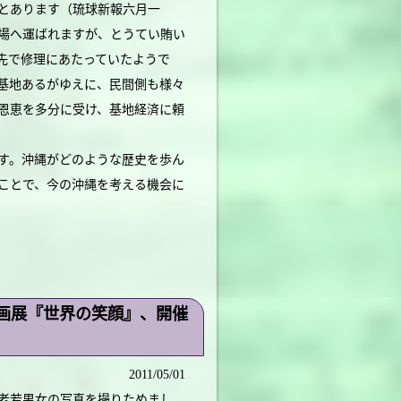
とあります（琉球新報六月一
場へ運ばれますが、とうてい賄い
先で修理にあたっていたようで
基地あるがゆえに、民間側も様々
恩恵を多分に受け、基地経済に頼
す。沖縄がどのような歴史を歩ん
ことで、今の沖縄を考える機会に
画展『世界の笑顔』、開催
2011/05/01
、老若男女の写真を撮りためまし