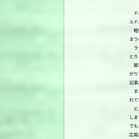
ドル
ルド
軽妙
まう
ラジ
とり
脚本
がり
記事
また
れて
ヒス
しま
でも
広報