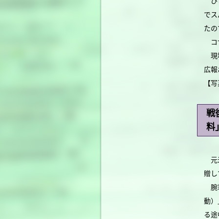
ひと
でス
たの
コザ
現場
広報
【写
戦
料
元米
贈し
腕章
動）
る途