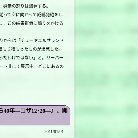
、群衆の怒りは爆発する。
従って空に向かって威嚇発砲をし
し、この結果群衆に煽りをかける
りからは「チューヤユルサランド
積もり積もったものが爆発した。
ったわけではない」と。リーバー
ートⅡにて展示中。どこにあるの
0年―コザ12･20―』、開
2011/01/01