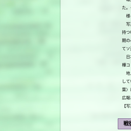
た。
様々
写真
持つ
期の
てソ
日本
樺コ
地上
して
葉〉
広報
【写
戦