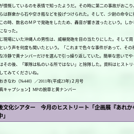
が憤慨しているのを表情で知ったようだ。その時に第二の事故がおこり
は群衆から石や空き瓶などを投げつけられた。そして、少尉の命令に
この時、数名のＭＰで発砲をしたため、轟音が響き渡ったという。しか
になった。
現場にいた沖縄人の男性は、威嚇発砲を目の当たりにした。そして周
という声を何度も聞いたという。「これまで色々な事件があって、その
な冷静で黄ナンバーだけを選んで引っ繰り返していた。簡単な思いでや
はその後、「軍隊は私のいる所ではない」と除隊した。資料はヒストリ
してみてくださいね。
おきなわ（№440）／2011年(平成23年)２月号
真キャプション】MPの腕章と黄ナンバー
後文化シアター 今月のヒストリート「企画展『あれから4
中」