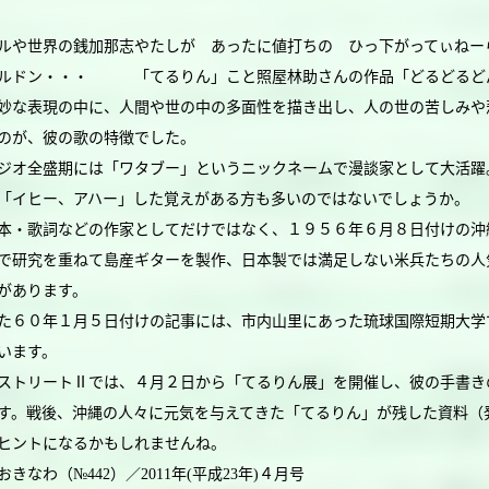
や世界の銭加那志やたしが あったに値打ちの ひっ下がってぃねー
ルドン・・・ 「てるりん」こと照屋林助さんの作品「どるどるど
な表現の中に、人間や世の中の多面性を描き出し、人の世の苦しみや
のが、彼の歌の特徴でした。
オ全盛期には「ワタブー」というニックネームで漫談家として大活躍
「イヒー、アハー」した覚えがある方も多いのではないでしょうか。
・歌詞などの作家としてだけではなく、１９５６年６月８日付けの沖
で研究を重ねて島産ギターを製作、日本製では満足しない米兵たちの人
があります。
６０年１月５日付けの記事には、市内山里にあった琉球国際短期大学
います。
トリートⅡでは、４月２日から「てるりん展」を開催し、彼の手書き
す。戦後、沖縄の人々に元気を与えてきた「てるりん」が残した資料（
ヒントになるかもしれませんね。
おきなわ（№442）／2011年(平成23年)４月号