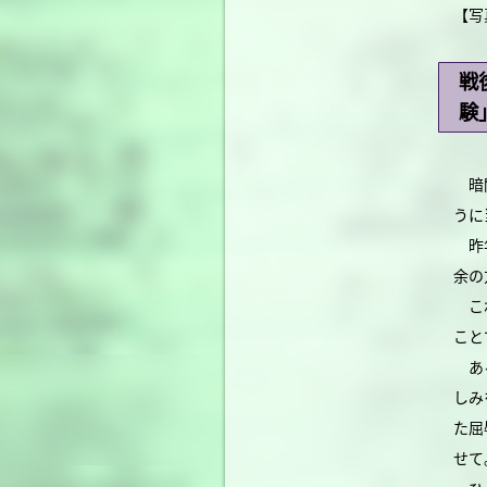
【写
戦
験
暗闇
うに
昨年
余の
これ
こと
ある
しみ
た屈
せて