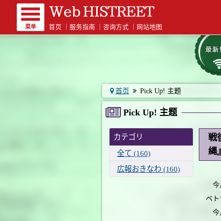
菜单
首页
｜
服务指南
｜
咨询方式
｜
网站地图
首页
Pick Up! 主题
Pick Up! 主题
戦
カテゴリ
縄
全て (160)
広報おきなわ (160)
今月
ベト
今月