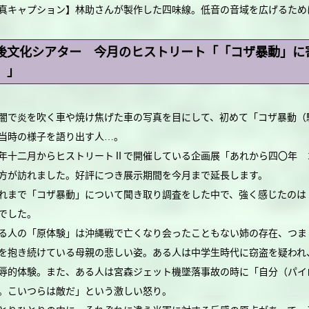
真キャプション】林助さんが製作した四味線。低音の音域を広げるため
後文化シアター 今月のヒストリート「「コザ暴動」に
」」
で炎を吹く車や焼け焦げた車の写真を目にして、初めて「コザ暴動（
当時の様子を語り出す人…。
十二月からヒストリートⅡで開催している企画展「あれから四〇年 
方が訪れました。好評につき展示期間を今月まで延長します。
まで「コザ暴動」について聞き取り調査をした中で、強く感じたのは
でした。
人の「原体験」は沖縄戦で亡くなり会ったこともない姉の存在、つま
を抱き続けている母親の悲しい姿。ある人は中学生時代に窃盗を疑われ
辱的体験。また、ある人は宮森ジェット機墜落事故の時に「自分（パイ
。こいつらは敵だ」という激しい怒り。