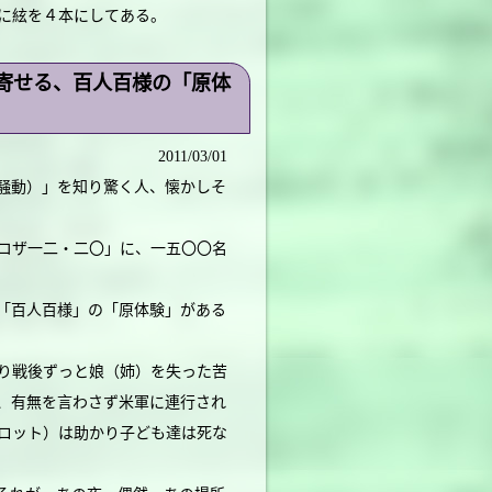
に絃を４本にしてある。
寄せる、百人百様の「原体
2011/03/01
騒動）」を知り驚く人、懐かしそ
コザ一二・二〇」に、一五〇〇名
「百人百様」の「原体験」がある
り戦後ずっと娘（姉）を失った苦
、有無を言わさず米軍に連行され
ロット）は助かり子ども達は死な