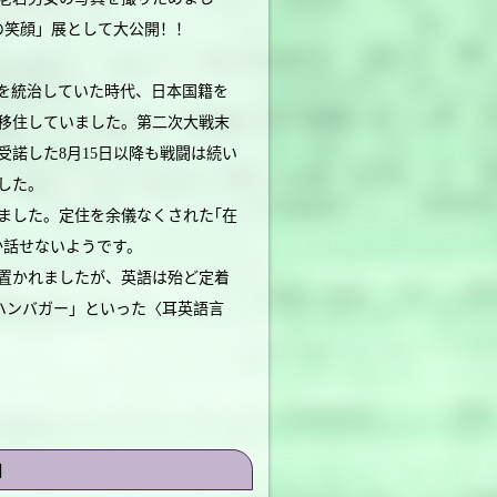
の笑顔」展として大公開！！
を統治していた時代、日本国籍を
移住していました。第二次大戦末
受諾した8月15日以降も戦闘は続い
した。
ました。定住を余儀なくされた｢在
か話せないようです。
置かれましたが、英語は殆ど定着
ハンバガー」といった〈耳英語言
」