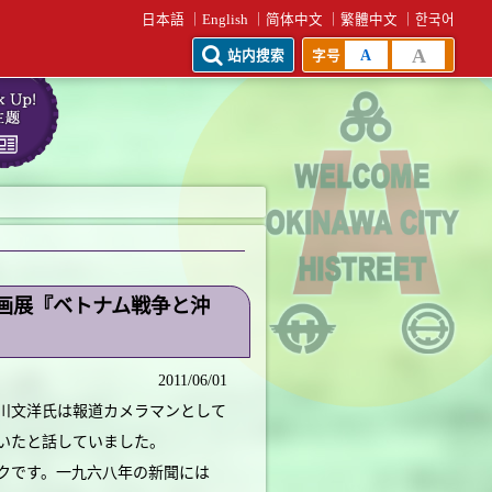
日本語
English
简体中文
繁體中文
한국어
A
A
站内搜索
字号
画展『ベトナム戦争と沖
2011/06/01
川文洋氏は報道カメラマンとして
いたと話していました。
クです。一九六八年の新聞には