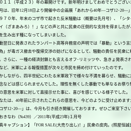
１１（平成２３）年の幕開けです。新年明けましておめでとうござい
は、旧年12月18日より開催中の企画展「あれから40年―コザ12･20
７０年、年末のコザ市で起きた反米騒動は（概要は先月号）、「シタ
イ（ざまあみろ）！」などの声と共に民衆の圧倒的な支持を得ましたが
を生み出す種になってしまいました。
翌日に発表されたランパート高等弁務官の声明では「暴動」という言
為」が毒ガス撤去や復帰交渉の妨げになるとして、騒動の責任を民衆に
。さらに、一種の経済封鎖とも言えるオフ･リミッツや、急きょ発表さ
など、米軍による報復措置が次々と市民を締め付けていったのです。
しながら、四半世紀にわたる米軍政下で様々な不満を募らせ、騒動に
念などは感じられませんでした。理性を無くした暴動でも単なるお祭り
の意思を米軍に対して直接示せた事に、喜びを感じている様子でした。
たは、40年前に示されたこれらの意思を、今どのように受け止めます
コザ12･20―」は、今月も引き続き開催しております。ぜひご来室下さ
おきなわ（№439）／2011年(平成23年)１月号
真キャプション】「FOR SALE(大売り出し)！」民衆の皮肉。(照屋恒誠