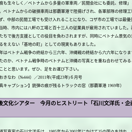
痕も生々しく／ベトナムから多量の軍車両／民間会社にも委託、修理」
。ベトナムからの破損車両は那覇軍港で陸揚げされ、各軍部隊の修理工
ず、中部の民間工場でも受け入れることになり、コザ市の工場では最優
当時、市内には八軒の工場と百十三人の従業員が雇用されていました。
たちで後方支援としての役目を負わされますが、同時にベトナム景気の
るをえない「基地の町」としての現実もありました。
はベトナム戦争の終結から三六年、沖縄戦の終結から六六年になりま
たのか、ベトナム戦争時のベトナムと沖縄の写真とを重ね合わせてみる
ことと思います。ぜひ、足をお運び下さい。
おきなわ（№444）／2011年(平成23年)６月号
真キャプション】銃弾の痕が残るトラックの窓（那覇軍港 1969年）
後文化シアター 今月のヒストリート「石川文洋氏・企
」
写真家の石川文洋氏は、1985年から2002年にかけて35の国々を訪れ