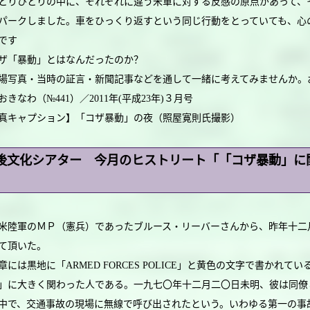
りひとりの中に、それぞれに違う米軍に対する反感の原点があって、
パークしました。車をひっくり返すという同じ行動をとっていても、心
です
「暴動」とはなんだったのか？
写真・当時の証言・新聞記事などを通して一緒に考えてみませんか。
おきなわ（№441）／2011年(平成23年)３月号
真キャプション】「コザ暴動」の夜（照屋寛則氏撮影）
後文化シアター 今月のヒストリート「「コザ暴動」に
」
陸軍のＭＰ（憲兵）であったブルース・リーバーさんから、昨年十二
て頂いた。
には黒地に「ARMED FORCES POLICE」と黄色の文字で書かれ
」に大きく関わった人である。一九七〇年十二月二〇日未明、彼は同僚
中で、交通事故の現場に無線で呼び出されたという。いわゆる第一の事