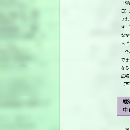
「弾
日）
きれ
す。
なか
らざ
今年
でき
なる
広報
【写
戦
中
報道