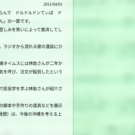
2011/04/01
らんで ドルドルドンてぃば ド
ん」の一節です。
悲しみを笑いによって救済してし
。ラジオから流れる彼の漫談にひ
縄タイムスには林助さんが二年か
気を呼び、注文が殺到したという
で民俗学を学ぶ林助さんが紹介さ
の脚本や手作りの道具などを展示
発想）は、今後の沖縄を考える上