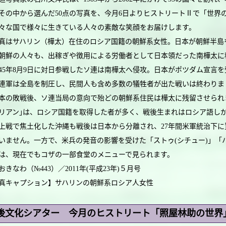
その中から選んだ50点の写真を、今月6日よりヒストリートⅡで「世界
な国で様々に生きている人々の素敵な笑顔をお届けします。
はサハリン（樺太）在住のロシア国籍の朝鮮系女性。日本が朝鮮半島
朝鮮の人々も、出稼ぎや徴用による労働者として日本領だった南樺太に
45年8月9日に対日参戦したソ連は南樺太へ侵攻。日本がポツダム宣言を
連軍は全島を制圧し、民間人も含め多数の犠牲者が出た戦いは終わりま
の敗戦後、ソ連当局の意向で殆どの朝鮮系住民は樺太に残留させられ
リアン｣は、ロシア国籍を取得した者が多く、戦後生まれはロシア語し
戦で焦土化した沖縄も戦後は日本から分離され、27年間米軍統治下に
いません。一方で、米兵の発音の影響を受けた「ストゥ(シチュー)」「
は、現在でもコザの一部食堂のメニューで見られます。
おきなわ（№443）／2011年(平成23年)５月号
真キャプション】サハリンの朝鮮系ロシア人女性
後文化シアター 今月のヒストリート「照屋林助の世界