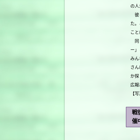
の人
彼ら
た。
こと
同じ
ー」
みん
さん
か探
広報
【写
戦
催