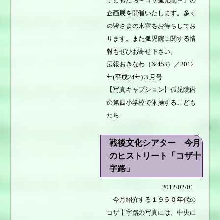
子どもたち～コザ孤児院～」の
企画展を開催いたします。多く
の皆さまの来室をお待ちしてお
ります。また孤児院に関する情
報もぜひお寄せ下さい。
広報おきなわ（№453）／2012
年(平成24年)３月号
【写真キャプション】孤児院内
の第四小学校で体操するこども
たち
戦後文化シアター 今月
のヒストリート「コザ十
字路」
2012/02/01
今月紹介する１９５０年代の
コザ十字路の写真には、中央に