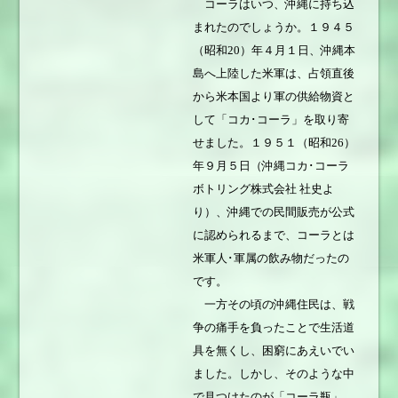
コーラはいつ、沖縄に持ち込
まれたのでしょうか。１９４５
（昭和20）年４月１日、沖縄本
島へ上陸した米軍は、占領直後
から米本国より軍の供給物資と
して「コカ･コーラ」を取り寄
せました。１９５１（昭和26）
年９月５日（沖縄コカ･コーラ
ボトリング株式会社 社史よ
り）、沖縄での民間販売が公式
に認められるまで、コーラとは
米軍人･軍属の飲み物だったの
です。
一方その頃の沖縄住民は、戦
争の痛手を負ったことで生活道
具を無くし、困窮にあえいでい
ました。しかし、そのような中
で見つけたのが「コーラ瓶」。