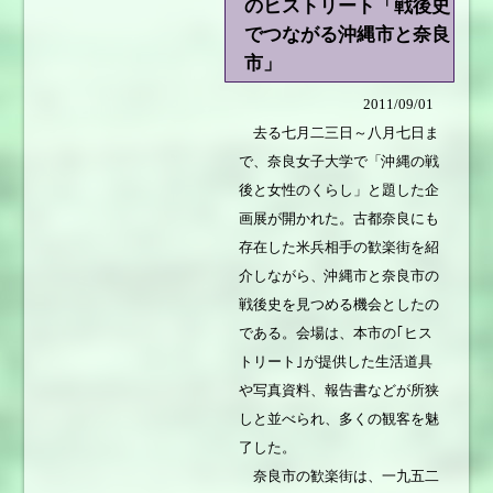
のヒストリート「戦後史
でつながる沖縄市と奈良
市」
2011/09/01
去る七月二三日～八月七日ま
で、奈良女子大学で「沖縄の戦
後と女性のくらし」と題した企
画展が開かれた。古都奈良にも
存在した米兵相手の歓楽街を紹
介しながら、沖縄市と奈良市の
戦後史を見つめる機会としたの
である。会場は、本市の｢ヒス
トリート｣が提供した生活道具
や写真資料、報告書などが所狭
しと並べられ、多くの観客を魅
了した。
奈良市の歓楽街は、一九五二