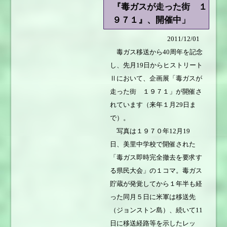
『毒ガスが走った街 １
９７１』、開催中」
2011/12/01
毒ガス移送から40周年を記念
し、先月19日からヒストリート
Ⅱにおいて、企画展「毒ガスが
走った街 １９７１」が開催さ
れています（来年１月29日ま
で）。
写真は１９７０年12月19
日、美里中学校で開催された
「毒ガス即時完全撤去を要求す
る県民大会」の１コマ。毒ガス
貯蔵が発覚してから１年半も経
った同月５日に米軍は移送先
（ジョンストン島）、続いて11
日に移送経路等を示したレッ