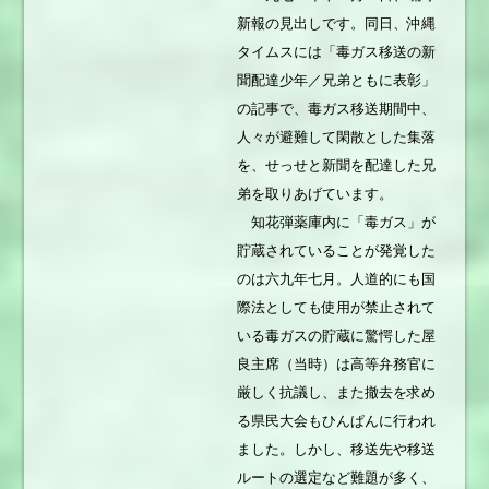
新報の見出しです。同日、沖縄
タイムスには「毒ガス移送の新
聞配達少年／兄弟ともに表彰」
の記事で、毒ガス移送期間中、
人々が避難して閑散とした集落
を、せっせと新聞を配達した兄
弟を取りあげています。
知花弾薬庫内に「毒ガス」が
貯蔵されていることが発覚した
のは六九年七月。人道的にも国
際法としても使用が禁止されて
いる毒ガスの貯蔵に驚愕した屋
良主席（当時）は高等弁務官に
厳しく抗議し、また撤去を求め
る県民大会もひんぱんに行われ
ました。しかし、移送先や移送
ルートの選定など難題が多く、