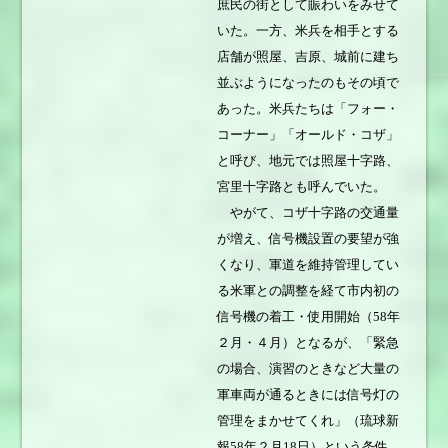
庶民の街として賑わいをみせて
いた。一方、米兵を相手とする
店舗が照屋、吉原、城前に建ち
並ぶようになったのもその頃で
あった。米兵たちは「フォー・
コーナー」「オールド・コザ」
と呼び、地元では照屋十字路、
宮里十字路とも呼んでいた。
やがて、コザ十字路の交通量
が増え、信号機設置の要望が強
くなり、軍道を維持管理してい
る米軍との調整を経て市内初の
信号機の着工・使用開始（58年
２月・４月）となるが、「緊急
の場合、演習のときなど大量の
軍車両が通るときには信号灯の
管理をまかせてくれ」（琉球新
報58年２月18日）という条件