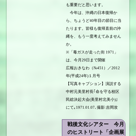
も重要だと思います。
今年は、沖縄の日本復帰か
ら、ちょうど40年目の節目に当
たります。皆様も復帰直前の沖
縄を、もう一度考えてみません
か。
※「毒ガスが走った街 1971」
は、今月29日まで開催
広報おきなわ（№451）／2012
年(平成24年)１月号
【写真キャプション】演説する
中村元美里村長｢命を守る校区
民総決起大会(美里村北美小)｣
にて｡1971.01.07､撮影:吉岡攻
戦後文化シアター 今月
のヒストリート「企画展