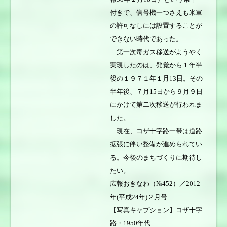
付きで、信号機一つさえも米軍
の許可なしには設置することが
できない時代であった。
第一次毒ガス移送がようやく
実現したのは、発覚から１年半
後の１９７１年１月13日。その
半年後、７月15日から９月９日
にかけて第二次移送が行われま
した。
現在、コザ十字路一帯は道路
拡張に伴い整備が進められてい
る。今後のまちづくりに期待し
たい。
広報おきなわ（№452）／2012
年(平成24年)２月号
【写真キャプション】コザ十字
路・1950年代