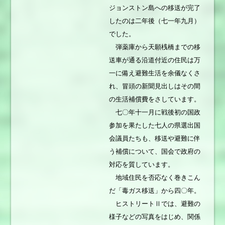
ジョンストン島への移送が完了
したのは二年後（七一年九月）
でした。
弾薬庫から天願桟橋までの移
送車が通る沿道付近の住民は万
一に備え避難生活を余儀なくさ
れ、冒頭の新聞見出しはその間
の生活補償費をさしています。
七〇年十一月に戦後初の国政
参加を果たした七人の県選出国
会議員たちも、移送や避難に伴
う補償について、国会で政府の
対応を質しています。
地域住民を否応なく巻きこん
だ「毒ガス移送」から四〇年。
ヒストリートⅡでは、避難の
様子などの写真をはじめ、関係