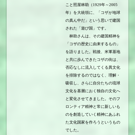
こと照屋林助（1929年～2005
年）を大統領に、「コザが地球
の真ん中だ」という思いで建国
された「遊び国」です。
林助さんは、その建国精神を
「コザの歴史に由来するもの」
を語りました。戦後、米軍基地
と共に歩んできたコザの街は、
否応なしに流入してくる異文化
を排除するのではなく、理解・
吸収し、さらに自分たちの琉球
文化を基層におく独自の文化へ
と変化させてきました。そのフ
ロンティア精神と常に新しいも
のを創造していく精神にあふれ
た文化国家を作ろうというもの
でした。