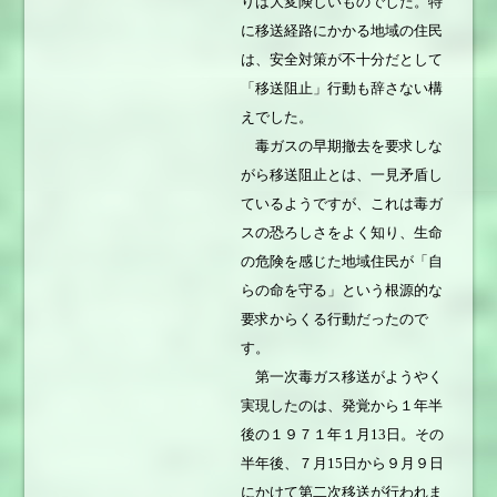
りは大変険しいものでした。特
に移送経路にかかる地域の住民
は、安全対策が不十分だとして
「移送阻止」行動も辞さない構
えでした。
毒ガスの早期撤去を要求しな
がら移送阻止とは、一見矛盾し
ているようですが、これは毒ガ
スの恐ろしさをよく知り、生命
の危険を感じた地域住民が「自
らの命を守る」という根源的な
要求からくる行動だったので
す。
第一次毒ガス移送がようやく
実現したのは、発覚から１年半
後の１９７１年１月13日。その
半年後、７月15日から９月９日
にかけて第二次移送が行われま