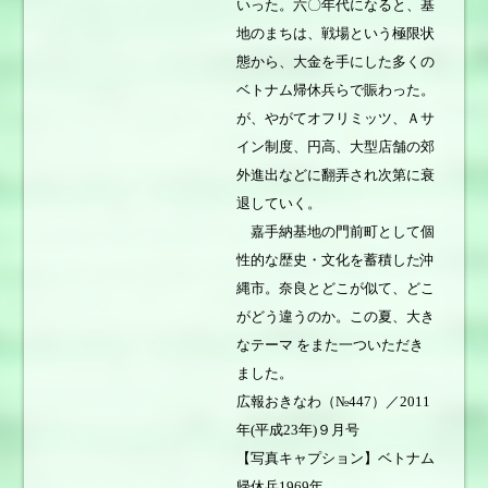
いった。六〇年代になると、基
地のまちは、戦場という極限状
態から、大金を手にした多くの
ベトナム帰休兵らで賑わった。
が、やがてオフリミッツ、Ａサ
イン制度、円高、大型店舗の郊
外進出などに翻弄され次第に衰
退していく。
嘉手納基地の門前町として個
性的な歴史・文化を蓄積した沖
縄市。奈良とどこが似て、どこ
がどう違うのか。この夏、大き
なテーマ をまた一ついただき
ました。
広報おきなわ（№447）／2011
年(平成23年)９月号
【写真キャプション】ベトナム
帰休兵1969年