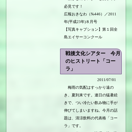
必見です！
広報おきなわ（№446）／2011
年(平成23年)８月号
【写真キャプション】第１回全
島エイサーコンクール
戦後文化シアター 今月
のヒストリート「コー
ラ」
2011/07/01
梅雨の気配はすっかり遠の
き、夏到来です。連日の猛暑続
きで、つい冷たい飲み物に手が
伸びてしまいますね。今月の話
題は、清涼飲料の代表格「コー
ラ」です。