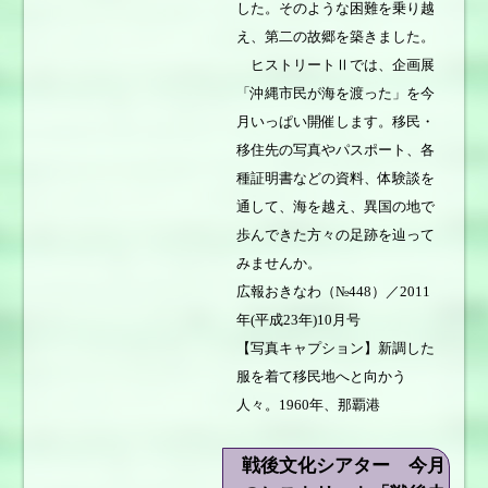
した。そのような困難を乗り越
え、第二の故郷を築きました。
ヒストリートⅡでは、企画展
「沖縄市民が海を渡った」を今
月いっぱい開催します。移民・
移住先の写真やパスポート、各
種証明書などの資料、体験談を
通して、海を越え、異国の地で
歩んできた方々の足跡を辿って
みませんか。
広報おきなわ（№448）／2011
年(平成23年)10月号
【写真キャプション】新調した
服を着て移民地へと向かう
人々。1960年、那覇港
戦後文化シアター 今月