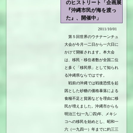
のヒストリート「企画展
『沖縄市民が海を渡っ
た』、開催中」
2011/10/01
第５回世界のウチナーンチュ
大会が今月一二日から一六日に
かけて開催されます。本大会
は、移民・移住者数が全国二位
と多く「移民県」として知られ
る沖縄県ならではです。
戦前の沖縄では戦後恐慌を起
因とした砂糖の価格暴落による
食糧不足と貧困などを理由に移
民が増えました。沖縄市からも
明治三七(一九〇四)年、メキシ
コへの移民を始めとし、昭和一
六（一九四一）年までに約三三