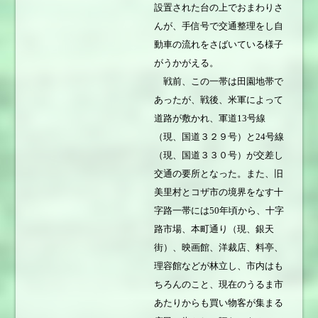
設置された台の上でおまわりさ
んが、手信号で交通整理をし自
動車の流れをさばいている様子
がうかがえる。
戦前、この一帯は田園地帯で
あったが、戦後、米軍によって
道路が敷かれ、軍道13号線
（現、国道３２９号）と24号線
（現、国道３３０号）が交差し
交通の要所となった。また、旧
美里村とコザ市の境界をなす十
字路一帯には50年頃から、十字
路市場、本町通り（現、銀天
街）、映画館、洋裁店、料亭、
理容館などが林立し、市内はも
ちろんのこと、現在のうるま市
あたりからも買い物客が集まる