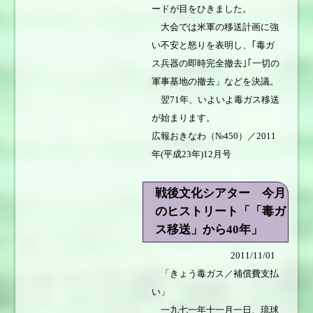
ードが目をひきました。
大会では米軍の移送計画に強
い不安と怒りを表明し、｢毒ガ
ス兵器の即時完全撤去｣｢一切の
軍事基地の撤去」などを決議。
翌71年、いよいよ毒ガス移送
が始まります。
広報おきなわ（№450）／2011
年(平成23年)12月号
戦後文化シアター 今月
のヒストリート「「毒ガ
ス移送」から40年」
2011/11/01
「きょう毒ガス／補償費支払
い」
一九七一年十一月一日、琉球