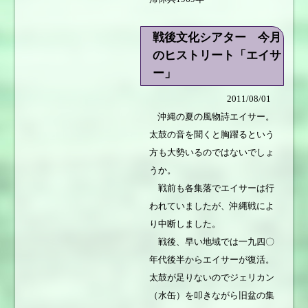
戦後文化シアター 今月
のヒストリート「エイサ
ー」
2011/08/01
沖縄の夏の風物詩エイサー。
太鼓の音を聞くと胸躍るという
方も大勢いるのではないでしょ
うか。
戦前も各集落でエイサーは行
われていましたが、沖縄戦によ
り中断しました。
戦後、早い地域では一九四〇
年代後半からエイサーが復活。
太鼓が足りないのでジェリカン
（水缶）を叩きながら旧盆の集