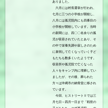
ありました。
六月には村長選挙が行われ、
七月に三つの小学校が開校し、
八月には孤児院内にも四番目の
小学校が開校しています。当時
の新聞には、四〇〇名余りの孤
児が収容されていたとあり、そ
の中で栄養失調や寂しさのため
に衰弱して亡くなっていく子ど
もたちも数多くいたようです。
収容所や孤児院で亡くなった
人々をキャンプ内に埋葬してい
ましたが、その後、葬られた
方々は沖縄市の納骨堂に移され
ています。
今回、ヒストリートⅡでは三
月七日～四月一日まで「戦世の