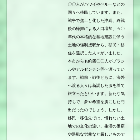
〇〇人がハワイやペルーなどの
国々へ移民しています。また、
戦争で焦土と化した沖縄、終戦
後の帰郷による人口増加、五〇
年代の本格的な基地建設に伴う
土地の強制接収から、移民・移
住を選択した人々がいました。
本市からも約四〇〇人がブラジ
ルやアルゼンチン等へ渡ってい
ます。戦前・戦後ともに、海外
へ渡る人々は新調した服を着て
旅立ったといいます。新たな気
持ちで、夢や希望を胸にした門
出だったのでしょう。しかし、
移民・移住先では、慣れない土
地での文化の違い、生活の困窮
や過酷な労働など厳しいもので