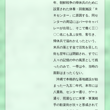
年、朝鮮戦争の帰休兵のために
設置された休養・回復施設「Ｒ
Ｒセンター」に原因する。同セ
ンターの周辺にはバーやキャバ
レーが出現し、そこで働く三〇
〇〇名にも及ぶ女性、客引き、
帰休兵で溢れかえったという。
米兵の落とす金で活気を呈した
街も翌年には閉鎖され、すでに
人々の記憶の中の風景として残
ったのみで、一帯は今、当時の
面影はまったくない。
沖縄で本格的な基地建設が始
まった一九五〇年代、本市には
八重島、センター通り、ゲート
通り、照屋などに米軍・軍属相
手の歓楽街が次々と形成されて