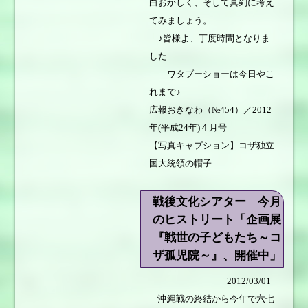
白おかしく、そして真剣に考え
てみましょう。
♪皆様よ、丁度時間となりま
した
ワタブーショーは今日やこ
れまで♪
広報おきなわ（№454）／2012
年(平成24年)４月号
【写真キャプション】コザ独立
国大統領の帽子
戦後文化シアター 今月
のヒストリート「企画展
『戦世の子どもたち～コ
ザ孤児院～』、開催中」
2012/03/01
沖縄戦の終結から今年で六七