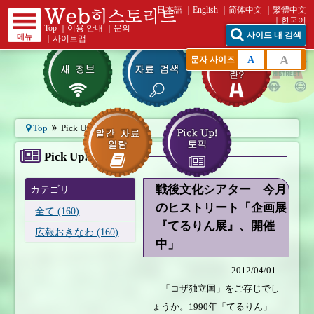
日本語
English
简体中文
繁體中文
한국어
Top
｜
이용 안내
｜
문의
사이트 내 검색
메뉴
｜
사이트맵
A
A
문자 사이즈
Top
Pick Up! 토픽
Pick Up! 토픽
戦後文化シアター 今月
カテゴリ
のヒストリート「企画展
全て (160)
『てるりん展』、開催
広報おきなわ (160)
中」
2012/04/01
「コザ独立国」をご存じでし
ょうか。1990年「てるりん」