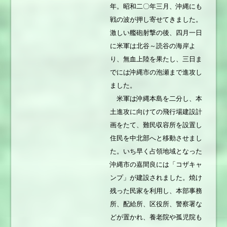
年。昭和二〇年三月、沖縄にも
戦の波が押し寄せてきました。
激しい艦砲射撃の後、四月一日
に米軍は北谷～読谷の海岸よ
り、無血上陸を果たし、三日ま
でには沖縄市の泡瀬まで進攻し
ました。
米軍は沖縄本島を二分し、本
土進攻に向けての飛行場建設計
画をたて、難民収容所を設置し
住民を中北部へと移動させまし
た。いち早く占領地域となった
沖縄市の嘉間良には「コザキャ
ンプ」が建設されました。焼け
残った民家を利用し、本部事務
所、配給所、区役所、警察署な
どが置かれ、養老院や孤児院も