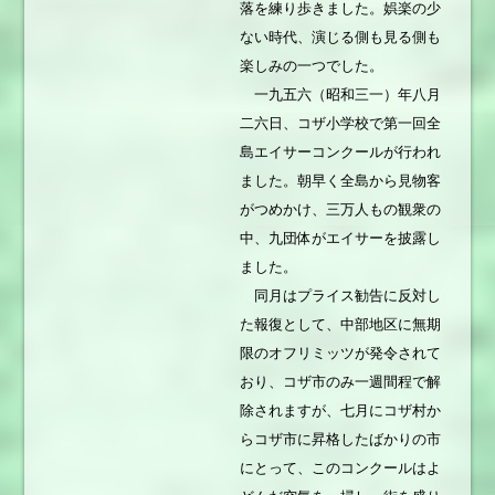
落を練り歩きました。娯楽の少
ない時代、演じる側も見る側も
楽しみの一つでした。
一九五六（昭和三一）年八月
二六日、コザ小学校で第一回全
島エイサーコンクールが行われ
ました。朝早く全島から見物客
がつめかけ、三万人もの観衆の
中、九団体がエイサーを披露し
ました。
同月はプライス勧告に反対し
た報復として、中部地区に無期
限のオフリミッツが発令されて
おり、コザ市のみ一週間程で解
除されますが、七月にコザ村か
らコザ市に昇格したばかりの市
にとって、このコンクールはよ