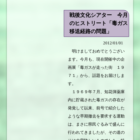
戦後文化シアター 今月
のヒストリート「毒ガス
移送経路の問題」
2012/01/01
明けましておめでとうござい
ます。今月も、現在開催中の企
画展「毒ガスが走った街 １９
７１」から、話題をお届けしま
す。
１９６９年７月、知花弾薬庫
内に貯蔵された毒ガスの存在が
発覚して以来、前号で紹介した
ような早期撤去を要求する運動
は、まさに県民ぐるみで盛んに
行われてきましたが、その道の