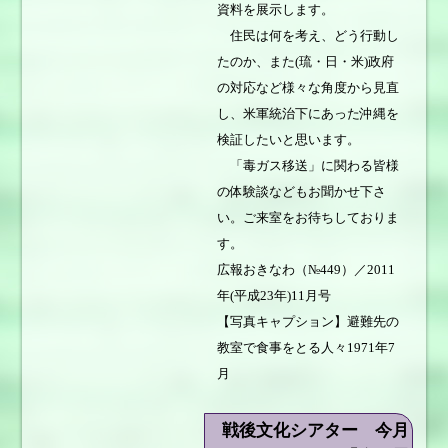
資料を展示します。
住民は何を考え、どう行動し
たのか、また(琉・日・米)政府
の対応など様々な角度から見直
し、米軍統治下にあった沖縄を
検証したいと思います。
「毒ガス移送」に関わる皆様
の体験談などもお聞かせ下さ
い。ご来室をお待ちしておりま
す。
広報おきなわ（№449）／2011
年(平成23年)11月号
【写真キャプション】避難先の
教室で食事をとる人々1971年7
月
戦後文化シアター 今月