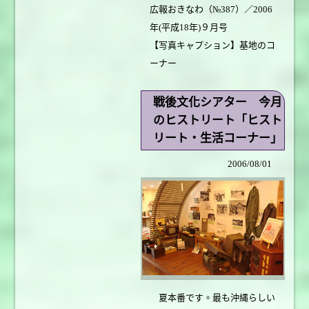
広報おきなわ（№387）／2006
年(平成18年)９月号
【写真キャプション】基地のコ
ーナー
戦後文化シアター 今月
のヒストリート「ヒスト
リート・生活コーナー」
2006/08/01
夏本番です。最も沖縄らしい