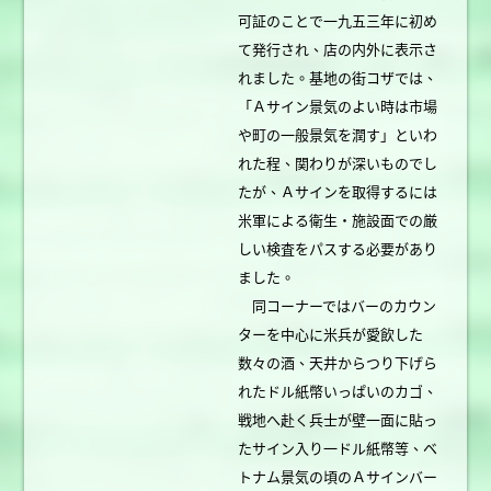
可証のことで一九五三年に初め
て発行され、店の内外に表示さ
れました。基地の街コザでは、
「Ａサイン景気のよい時は市場
や町の一般景気を潤す」といわ
れた程、関わりが深いものでし
たが、Ａサインを取得するには
米軍による衛生・施設面での厳
しい検査をパスする必要があり
ました。
同コーナーではバーのカウン
ターを中心に米兵が愛飲した
数々の酒、天井からつり下げら
れたドル紙幣いっぱいのカゴ、
戦地へ赴く兵士が壁一面に貼っ
たサイン入り一ドル紙幣等、ベ
トナム景気の頃のＡサインバー