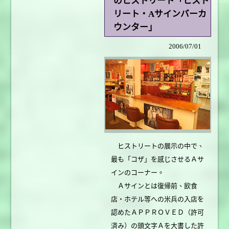
のヒストリート「ヒスト
リート・Aサインバーカ
ウンター」
2006/07/01
ヒストリートの展示の中で、
最も「コザ」を感じさせるＡサ
インのコーナー。
Ａサインとは復帰前、飲食
店・ホテル等への米兵の入店を
認めたＡＰＰＲＯＶＥＤ（許可
済み）の頭文字Ａを大書した許