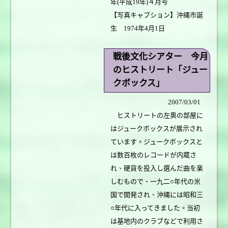
年(平成19年)４月号
【写真キャプション】沖縄市誕
生 1974年4月1日
戦後文化シアター 今月
のヒストリート「ジュー
クボックス」
2007/03/01
ヒストリートの左奥の部屋に
はジュークボックスが展示され
ています。ジュークボックスと
は数百枚のレコードが内蔵さ
れ、硬貨を投入し選んだ曲を楽
しむもので、一九二○年代の米
国で開発され、沖縄には昭和三
○年代に入ってきました。当初
は基地内のクラブなどで利用さ