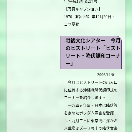
年(平成18年)12月号
【写真キャプション】
1970（昭和45）年12月20日、
コザ暴動
戦後文化シアター 今月
のヒストリート「ヒスト
リート・降伏調印コーナ
ー」
2006/11/01
今月はヒストリートの出入口
に位置する沖縄戦降伏調印式の
コーナーを紹介します。
一九四五年夏、日本は降伏等
を定めたポツダム宣言を受諾
し、九月二日に東京湾に浮かぶ
米戦艦ミズーリ号上で降伏文書