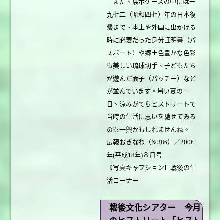
また、展示ケースの中には一
九七二（昭和四七）年の日本復
帰まで、本土や外国に出かける
時に必要だった身分証明書（パ
スポート）や郷土色豊かな色彩
も美しい琉球切手、子どもたち
が遊んだ面子（パッチー）など
が並んでいます。暑い夏の一
日、涼みがてらヒストリートで
当時の生活に思いを馳せてみる
のも一興かもしれませんね。
広報おきなわ（№386）／2006
年(平成18年)８月号
【写真キャプション】戦後の生
活コーナー
戦後文化シアター 今月