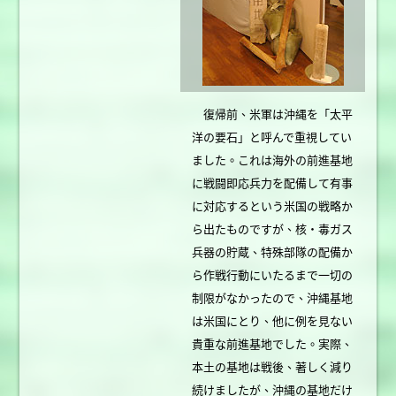
復帰前、米軍は沖縄を「太平
洋の要石」と呼んで重視してい
ました。これは海外の前進基地
に戦闘即応兵力を配備して有事
に対応するという米国の戦略か
ら出たものですが、核・毒ガス
兵器の貯蔵、特殊部隊の配備か
ら作戦行動にいたるまで一切の
制限がなかったので、沖縄基地
は米国にとり、他に例を見ない
貴重な前進基地でした。実際、
本土の基地は戦後、著しく減り
続けましたが、沖縄の基地だけ