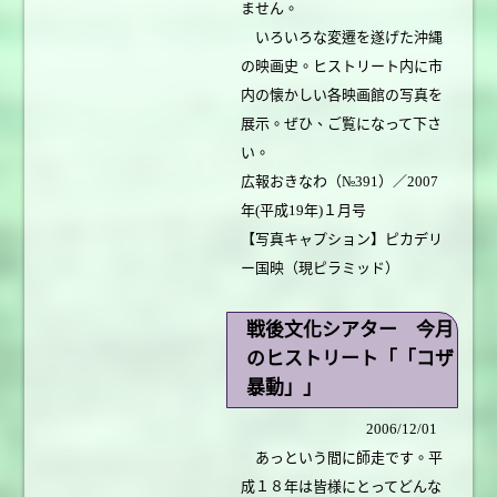
ません。
いろいろな変遷を遂げた沖縄
の映画史。ヒストリート内に市
内の懐かしい各映画館の写真を
展示。ぜひ、ご覧になって下さ
い。
広報おきなわ（№391）／2007
年(平成19年)１月号
【写真キャプション】ピカデリ
ー国映（現ピラミッド）
戦後文化シアター 今月
のヒストリート「「コザ
暴動」」
2006/12/01
あっという間に師走です。平
成１８年は皆様にとってどんな