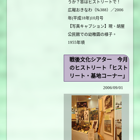
うか？答はヒストリートで！
広報おきなわ（№388）／2006
年(平成18年)10月号
【写真キャプション】現、胡屋
公民館での幼稚園の様子。
1955年頃
戦後文化シアター 今月
のヒストリート「ヒスト
リート・基地コーナー」
2006/09/01