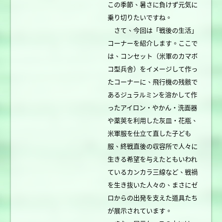
この季節、暑さに負けず元気に
乗り切りたいですね。
さて、今回は「戦後の生活」
コーナーを紹介します。ここで
は、コンセット（米軍のカマボ
コ型兵舎）をイメージして作っ
たコーナーに、飛行機の残骸で
あるジュラルミンを溶かして作
ったアイロン・やかん・洗面器
や薬莢を利用した灰皿・花瓶、
米軍服を仕立て直した子ども
服、終戦直後の収容所で人々に
生きる希望を与えたともいわれ
ているカンカラ三線など、戦禍
を生き抜いた人々の、まさにゼ
ロからの出発を支えた道具たち
が展示されています。