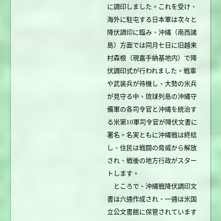
に調印しました。これを受け、
海外に駐屯する日本軍は次々と
降伏調印に臨み、沖縄（南西諸
島）方面では同月七日に旧越来
村森根（現嘉手納基地内）で降
伏調印式が行われました。戦車
や武装兵が待機し、大勢の米兵
が見守る中、琉球列島の沖縄守
備軍の各司令官と沖縄を統治す
る米第10軍司令官が降伏文書に
署名。名実ともに沖縄戦は終結
し、住民は戦闘の脅威から解放
され、戦後の地方行政がスター
トします。
ところで、沖縄戦降伏調印文
書は六通作成され、一通は米国
立公文書館に保管されています