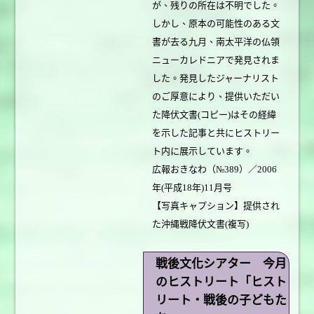
が、残りの所在は不明でした。
しかし、原本の可能性のある文
書が去る九月、南太平洋の仏領
ニューカレドニアで発見されま
した。発見したジャーナリスト
のご厚意により、提供いただい
た降伏文書(コピー)はその経緯
を示した記事と共にヒストリー
ト内に展示しています。
広報おきなわ（№389）／2006
年(平成18年)11月号
【写真キャプション】提供され
た沖縄戦降伏文書(複写)
戦後文化シアター 今月
のヒストリート「ヒスト
リート・戦後の子どもた