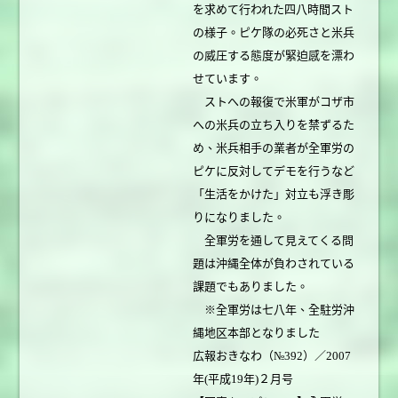
を求めて行われた四八時間スト
の様子。ピケ隊の必死さと米兵
の威圧する態度が緊迫感を漂わ
せています。
ストへの報復で米軍がコザ市
への米兵の立ち入りを禁ずるた
め、米兵相手の業者が全軍労の
ピケに反対してデモを行うなど
「生活をかけた」対立も浮き彫
りになりました。
全軍労を通して見えてくる問
題は沖縄全体が負わされている
課題でもありました。
※全軍労は七八年、全駐労沖
縄地区本部となりました
広報おきなわ（№392）／2007
年(平成19年)２月号