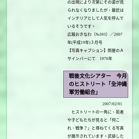
の出現により次第にその姿が見
られなくなりましたが、最近は
インテリアとして人気を呼んで
いるそうです。
広報おきなわ（№393）／2007
年(平成19年)３月号
【写真キャプション】照屋のＡ
サインバーにて 1970年
戦後文化シアター 今月
のヒストリート「全沖縄
軍労働組合」
2007/02/01
ヒストリートの一角に、若者
や子どもたちが見ると「何こ
れ、戦争？」と尋ねてくる写真
が展示されています。武装した