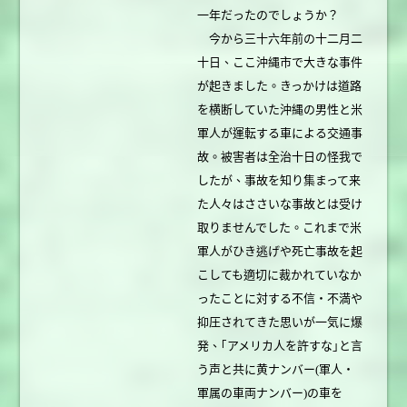
一年だったのでしょうか？
今から三十六年前の十二月二
十日、ここ沖縄市で大きな事件
が起きました。きっかけは道路
を横断していた沖縄の男性と米
軍人が運転する車による交通事
故。被害者は全治十日の怪我で
したが、事故を知り集まって来
た人々はささいな事故とは受け
取りませんでした。これまで米
軍人がひき逃げや死亡事故を起
こしても適切に裁かれていなか
ったことに対する不信・不満や
抑圧されてきた思いが一気に爆
発、｢アメリカ人を許すな｣と言
う声と共に黄ナンバー(軍人・
軍属の車両ナンバー)の車を