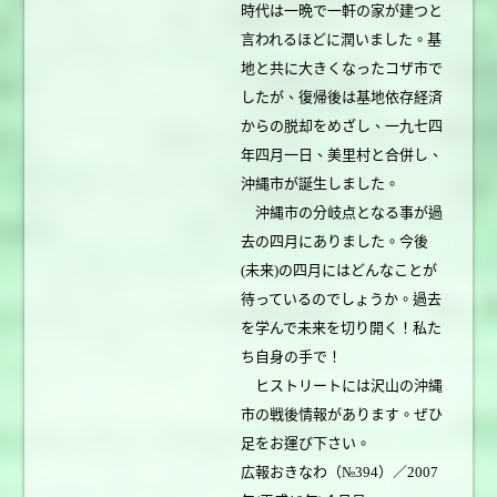
時代は一晩で一軒の家が建つと
言われるほどに潤いました。基
地と共に大きくなったコザ市で
したが、復帰後は基地依存経済
からの脱却をめざし、一九七四
年四月一日、美里村と合併し、
沖縄市が誕生しました。
沖縄市の分岐点となる事が過
去の四月にありました。今後
(未来)の四月にはどんなことが
待っているのでしょうか。過去
を学んで未来を切り開く！私た
ち自身の手で！
ヒストリートには沢山の沖縄
市の戦後情報があります。ぜひ
足をお運び下さい。
広報おきなわ（№394）／2007