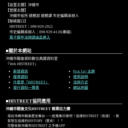
【設置主體】沖繩市
【營運主體】
沖繩市役所 總務部 總務課 市史編輯承辦人
【聯絡窗口】
HISTREET：098-929-2922
市史編輯承辦人：098-929-4128(專線)
電子郵件洽詢請由此進入
■關於本網站
沖繩市戰後資料數位典藏資料室
『Web HISTREET』
新增資訊
Pick Up! 主題
搜尋資料
使用說明
什麼是「HISTREET」
洽詢方式
發行資料一覽表
網站地圖
■HISTREET協同應用
沖繩市戰後文化HISTREET 郵票拉力賽
尋訪沖繩市戰後歷史舞台，一起蒐集印章吧！這樣的STREET（街道），竟
曾發生這樣的HISTORY（歷史）！？
完整收錄沖繩市HISTREET 之手機APP