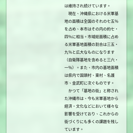
は維持され続けています。
現在、沖縄県における米軍基
地の面積は全国のそれの七五％
を占め、本市はその内の約七・
四％に相当。市域総面積に占め
る米軍基地面積の割合は三五・
九％と広大なものになります
（自衛隊基地を含めると三六・
一％）。また、市内の基地面積
は県内で国頭村、東村、名護
市、金武町に次ぐものです。
かつて「基地の街」と称され
た沖縄市は、今も米軍基地から
経済・文化などにおいて様々な
影響を受けており、これからの
街づくりにも多くの課題を残し
ています。