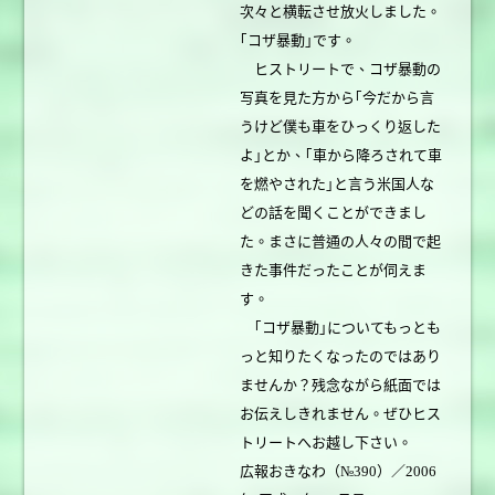
次々と横転させ放火しました。
｢コザ暴動｣です。
ヒストリートで、コザ暴動の
写真を見た方から｢今だから言
うけど僕も車をひっくり返した
よ｣とか、｢車から降ろされて車
を燃やされた｣と言う米国人な
どの話を聞くことができまし
た。まさに普通の人々の間で起
きた事件だったことが伺えま
す。
｢コザ暴動｣についてもっとも
っと知りたくなったのではあり
ませんか？残念ながら紙面では
お伝えしきれません。ぜひヒス
トリートへお越し下さい。
広報おきなわ（№390）／2006