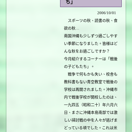
ち」
2006/10/01
スポーツの秋、読書の秋、食
欲の秋…
南国沖縄も少しずつ過ごしやす
い季節になりました。皆様はど
んな秋をお過ごしですか？
今月紹介するコーナーは「戦後
の子どもたち」。
戦争で何もかも失い、校舎も
教科書もない青空教室で戦後の
学校は再開されました。沖縄市
内で戦後学校が開校したのは、
一九四五（昭和二十）年六月六
日、まさに沖縄本島南部では激
しい掃討戦の中を人々が逃げま
どっている頃でした。これは米