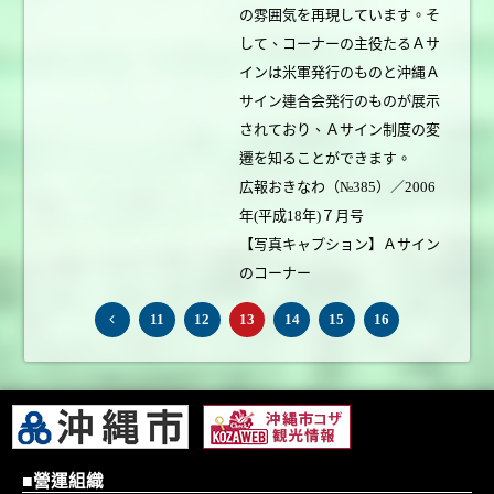
の雰囲気を再現しています。そ
して、コーナーの主役たるＡサ
インは米軍発行のものと沖縄Ａ
サイン連合会発行のものが展示
されており、Ａサイン制度の変
遷を知ることができます。
広報おきなわ（№385）／2006
年(平成18年)７月号
【写真キャプション】Ａサイン
のコーナー
11
12
13
14
15
16
■營運組織