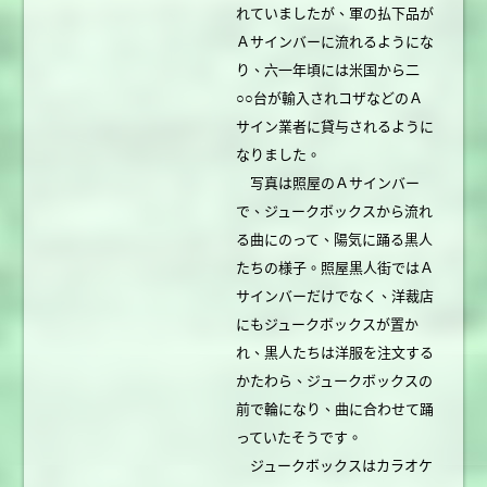
れていましたが、軍の払下品が
Ａサインバーに流れるようにな
り、六一年頃には米国から二
○○台が輸入されコザなどのＡ
サイン業者に貸与されるように
なりました。
写真は照屋のＡサインバー
で、ジュークボックスから流れ
る曲にのって、陽気に踊る黒人
たちの様子。照屋黒人街ではＡ
サインバーだけでなく、洋裁店
にもジュークボックスが置か
れ、黒人たちは洋服を注文する
かたわら、ジュークボックスの
前で輪になり、曲に合わせて踊
っていたそうです。
ジュークボックスはカラオケ