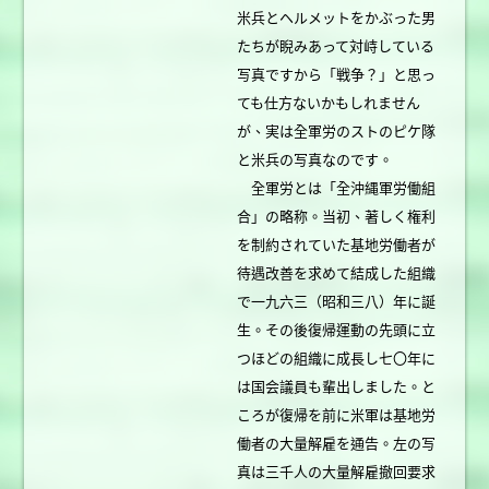
米兵とヘルメットをかぶった男
たちが睨みあって対峙している
写真ですから「戦争？」と思っ
ても仕方ないかもしれません
が、実は全軍労のストのピケ隊
と米兵の写真なのです。
全軍労とは「全沖縄軍労働組
合」の略称。当初、著しく権利
を制約されていた基地労働者が
待遇改善を求めて結成した組織
で一九六三（昭和三八）年に誕
生。その後復帰運動の先頭に立
つほどの組織に成長し七〇年に
は国会議員も輩出しました。と
ころが復帰を前に米軍は基地労
働者の大量解雇を通告。左の写
真は三千人の大量解雇撤回要求