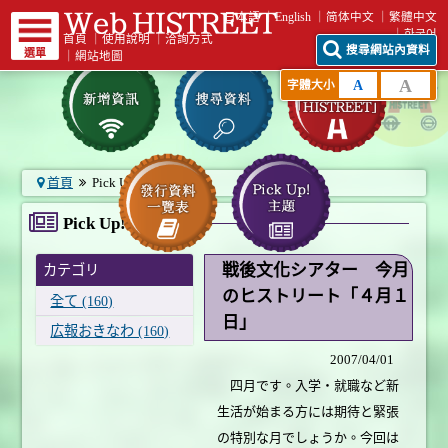
日本語
English
简体中文
繁體中文
한국어
首頁
｜
使用說明
｜
洽詢方式
搜尋網站內資料
選單
｜
網站地圖
A
A
字體大小
首頁
Pick Up! 主題
Pick Up! 主題
戦後文化シアター 今月
カテゴリ
のヒストリート「４月１
全て (160)
日」
広報おきなわ (160)
2007/04/01
四月です。入学・就職など新
生活が始まる方には期待と緊張
の特別な月でしょうか。今回は