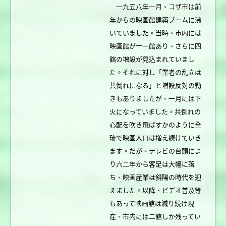
一九五八年一月、コザ市は前
年からの映画館建築ブームに沸
いていました。当時、市内には
映画館が十一館あり、さらに四
館の増設が見込まれていまし
た。それに対し「業者の乱立は
共倒れになる」と増設反対の動
きもありましたが、一月には下
火になっていました。共倒れの
心配を吹き飛ばすかのように全
琉で映画人口は増え続けていき
ます。だが、テレビの台頭によ
り六二年から客足は大幅に落
ち、映画産業は斜陽の時代を迎
えました。以降、ビデオ普及等
もあって映画館は減り続け現
在、市内には二館しか残ってい