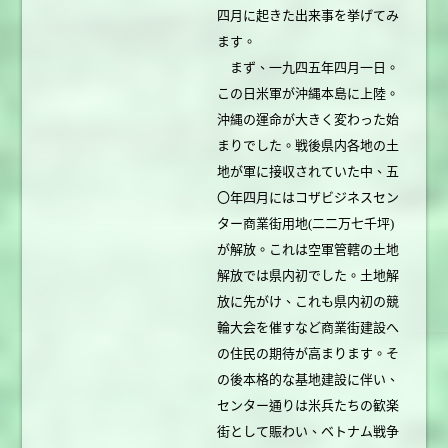
四月に起きた出来事を挙げてみ
ます。
まず、一九四五年四月一日。
この日米軍が沖縄本島に上陸。
沖縄の運命が大きく変わった始
まりでした。戦後県内各地の土
地が軍に接収されていた中、五
〇年四月にはコザビジネスセン
ター商業街用地(二二万七千坪)
が解放。これは空軍管轄の土地
解放では県内初でした。土地解
放に先がけ、これも県内初の競
輪大会を催すなど商業街建設へ
の住民の期待が高まります。そ
の後本格的な基地建設に伴い、
センター通りは米兵たちの歓楽
街として賑わい、ベトナム戦争