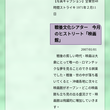
【写真キャプション】全軍労48
時間ストライキ 1971年２月11
日
戦後文化シアター 今月
のヒストリート「映画
館」
2007/01/01
戦後の貧しい時代、映画は大
衆にとって唯一の、ロマンチッ
クな夢を見ることのできる娯楽
でした。戦後、世の中が落ち着
いてくると、沖縄各地に次々と
映画館がオープン。どこの映画
館も立ち見の出る盛況さで、映
画館は飛躍的に増加していきま
す。