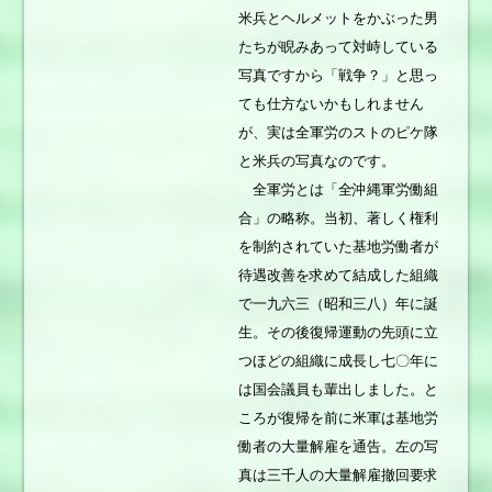
米兵とヘルメットをかぶった男
たちが睨みあって対峙している
写真ですから「戦争？」と思っ
ても仕方ないかもしれません
が、実は全軍労のストのピケ隊
と米兵の写真なのです。
全軍労とは「全沖縄軍労働組
合」の略称。当初、著しく権利
を制約されていた基地労働者が
待遇改善を求めて結成した組織
で一九六三（昭和三八）年に誕
生。その後復帰運動の先頭に立
つほどの組織に成長し七〇年に
は国会議員も輩出しました。と
ころが復帰を前に米軍は基地労
働者の大量解雇を通告。左の写
真は三千人の大量解雇撤回要求