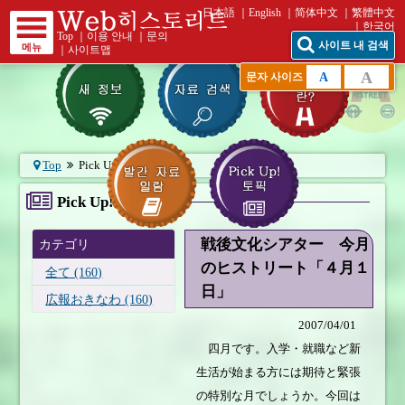
日本語
English
简体中文
繁體中文
한국어
Top
｜
이용 안내
｜
문의
사이트 내 검색
메뉴
｜
사이트맵
A
A
문자 사이즈
Top
Pick Up! 토픽
Pick Up! 토픽
戦後文化シアター 今月
カテゴリ
のヒストリート「４月１
全て (160)
日」
広報おきなわ (160)
2007/04/01
四月です。入学・就職など新
生活が始まる方には期待と緊張
の特別な月でしょうか。今回は