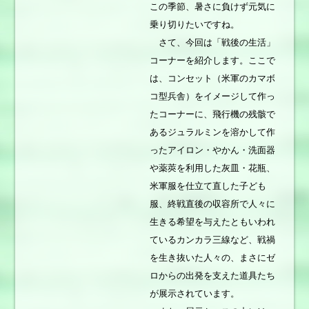
この季節、暑さに負けず元気に
乗り切りたいですね。
さて、今回は「戦後の生活」
コーナーを紹介します。ここで
は、コンセット（米軍のカマボ
コ型兵舎）をイメージして作っ
たコーナーに、飛行機の残骸で
あるジュラルミンを溶かして作
ったアイロン・やかん・洗面器
や薬莢を利用した灰皿・花瓶、
米軍服を仕立て直した子ども
服、終戦直後の収容所で人々に
生きる希望を与えたともいわれ
ているカンカラ三線など、戦禍
を生き抜いた人々の、まさにゼ
ロからの出発を支えた道具たち
が展示されています。