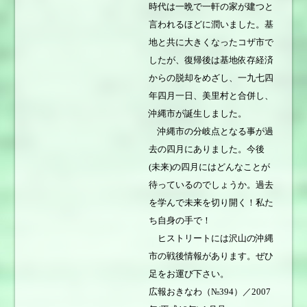
時代は一晩で一軒の家が建つと
言われるほどに潤いました。基
地と共に大きくなったコザ市で
したが、復帰後は基地依存経済
からの脱却をめざし、一九七四
年四月一日、美里村と合併し、
沖縄市が誕生しました。
沖縄市の分岐点となる事が過
去の四月にありました。今後
(未来)の四月にはどんなことが
待っているのでしょうか。過去
を学んで未来を切り開く！私た
ち自身の手で！
ヒストリートには沢山の沖縄
市の戦後情報があります。ぜひ
足をお運び下さい。
広報おきなわ（№394）／2007