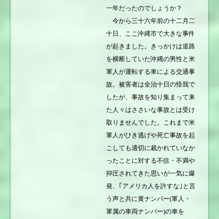
一年だったのでしょうか？
今から三十六年前の十二月二
十日、ここ沖縄市で大きな事件
が起きました。きっかけは道路
を横断していた沖縄の男性と米
軍人が運転する車による交通事
故。被害者は全治十日の怪我で
したが、事故を知り集まって来
た人々はささいな事故とは受け
取りませんでした。これまで米
軍人がひき逃げや死亡事故を起
こしても適切に裁かれていなか
ったことに対する不信・不満や
抑圧されてきた思いが一気に爆
発、｢アメリカ人を許すな｣と言
う声と共に黄ナンバー(軍人・
軍属の車両ナンバー)の車を