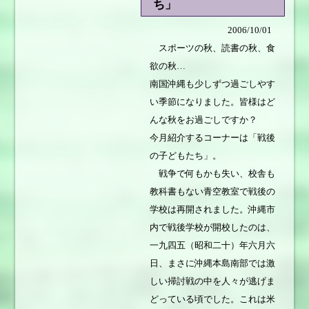
ち」
2006/10/01
スポーツの秋、読書の秋、食
欲の秋…
南国沖縄も少しずつ過ごしやす
い季節になりました。皆様はど
んな秋をお過ごしですか？
今月紹介するコーナーは「戦後
の子どもたち」。
戦争で何もかも失い、校舎も
教科書もない青空教室で戦後の
学校は再開されました。沖縄市
内で戦後学校が開校したのは、
一九四五（昭和二十）年六月六
日、まさに沖縄本島南部では激
しい掃討戦の中を人々が逃げま
どっている頃でした。これは米