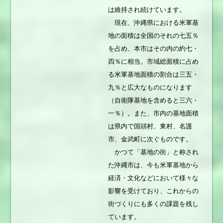
は維持され続けています。
現在、沖縄県における米軍基
地の面積は全国のそれの七五％
を占め、本市はその内の約七・
四％に相当。市域総面積に占め
る米軍基地面積の割合は三五・
九％と広大なものになります
（自衛隊基地を含めると三六・
一％）。また、市内の基地面積
は県内で国頭村、東村、名護
市、金武町に次ぐものです。
かつて「基地の街」と称され
た沖縄市は、今も米軍基地から
経済・文化などにおいて様々な
影響を受けており、これからの
街づくりにも多くの課題を残し
ています。