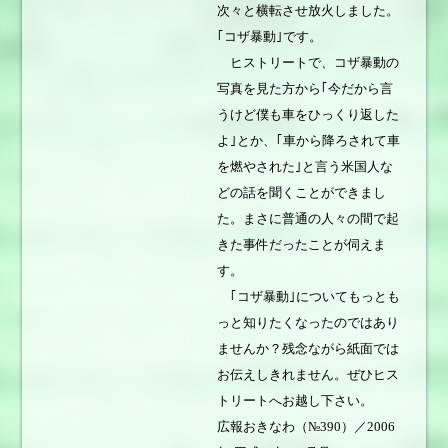
次々と横転させ放火しました。
｢コザ暴動｣です。
ヒストリートで、コザ暴動の
写真を見た方から｢今だから言
うけど僕も車をひっくり返した
よ｣とか、｢車から降ろされて車
を燃やされた｣と言う米国人な
どの話を聞くことができまし
た。まさに普通の人々の間で起
きた事件だったことが伺えま
す。
｢コザ暴動｣についてもっとも
っと知りたくなったのではあり
ませんか？残念ながら紙面では
お伝えしきれません。ぜひヒス
トリートへお越し下さい。
広報おきなわ（№390）／2006