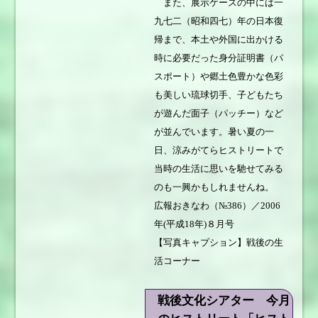
また、展示ケースの中には一
九七二（昭和四七）年の日本復
帰まで、本土や外国に出かける
時に必要だった身分証明書（パ
スポート）や郷土色豊かな色彩
も美しい琉球切手、子どもたち
が遊んだ面子（パッチー）など
が並んでいます。暑い夏の一
日、涼みがてらヒストリートで
当時の生活に思いを馳せてみる
のも一興かもしれませんね。
広報おきなわ（№386）／2006
年(平成18年)８月号
【写真キャプション】戦後の生
活コーナー
戦後文化シアター 今月