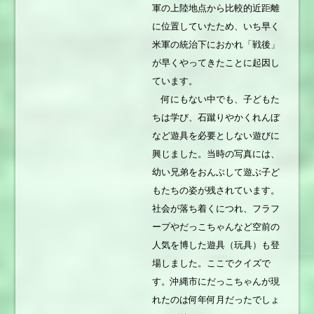
軍の上陸地点から比較的近距離
に位置していたため、いち早く
米軍の統治下におかれ「戦後」
が早くやってきたことに起因し
ています。
何にもない中でも、子どもた
ちは学び、石蹴りやかくれんぼ
など遊具を必要としない遊びに
興じました。当時の写真には、
幼い兄弟をおんぶして遊ぶ子ど
もたちの姿が残されています。
社会が落ち着くにつれ、フラフ
ープやだっこちゃんなど空前の
人気を博した遊具（玩具）も登
場しました。ここでクイズで
す。沖縄市にだっこちゃんが現
れたのは何年何月だったでしょ