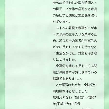
を求めて行われた四八時間スト
の様子。ピケ隊の必死さと米兵
の威圧する態度が緊迫感を漂わ
せています。
ストへの報復で米軍がコザ市
への米兵の立ち入りを禁ずるた
め、米兵相手の業者が全軍労の
ピケに反対してデモを行うなど
「生活をかけた」対立も浮き彫
りになりました。
全軍労を通して見えてくる問
題は沖縄全体が負わされている
課題でもありました。
※全軍労は七八年、全駐労沖
縄地区本部となりました
広報おきなわ（№392）／2007
年(平成19年)２月号