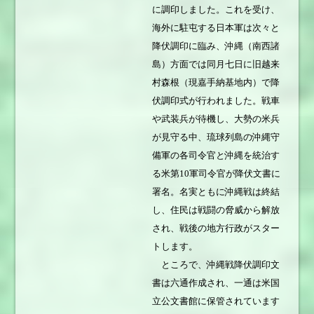
に調印しました。これを受け、
海外に駐屯する日本軍は次々と
降伏調印に臨み、沖縄（南西諸
島）方面では同月七日に旧越来
村森根（現嘉手納基地内）で降
伏調印式が行われました。戦車
や武装兵が待機し、大勢の米兵
が見守る中、琉球列島の沖縄守
備軍の各司令官と沖縄を統治す
る米第10軍司令官が降伏文書に
署名。名実ともに沖縄戦は終結
し、住民は戦闘の脅威から解放
され、戦後の地方行政がスター
トします。
ところで、沖縄戦降伏調印文
書は六通作成され、一通は米国
立公文書館に保管されています