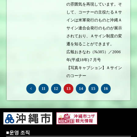
の雰囲気を再現しています。そ
して、コーナーの主役たるＡサ
インは米軍発行のものと沖縄Ａ
サイン連合会発行のものが展示
されており、Ａサイン制度の変
遷を知ることができます。
広報おきなわ（№385）／2006
年(平成18年)７月号
【写真キャプション】Ａサイン
のコーナー
11
12
13
14
15
16
■운영 조직