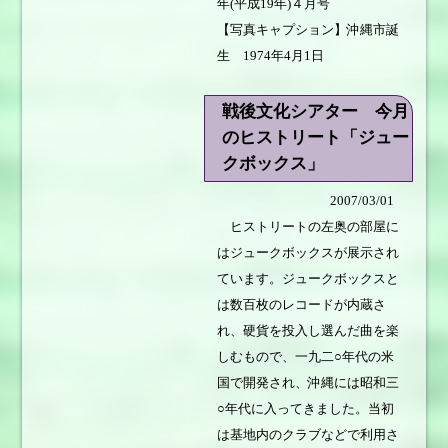
年(平成19年)４月号
【写真キャプション】沖縄市誕
生 1974年4月1日
戦後文化シアター 今月
のヒストリート「ジュー
クボックス」
2007/03/01
ヒストリートの左奥の部屋に
はジュークボックスが展示され
ています。ジュークボックスと
は数百枚のレコードが内蔵さ
れ、硬貨を投入し選んだ曲を楽
しむもので、一九二○年代の米
国で開発され、沖縄には昭和三
○年代に入ってきました。当初
は基地内のクラブなどで利用さ