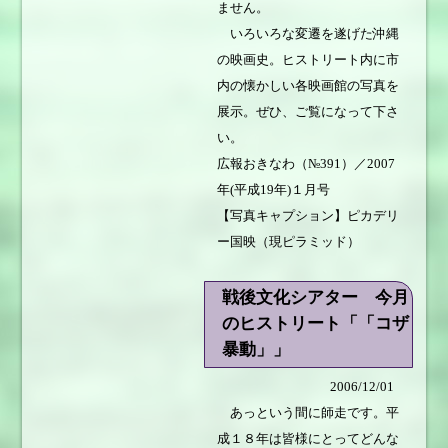
ません。
いろいろな変遷を遂げた沖縄
の映画史。ヒストリート内に市
内の懐かしい各映画館の写真を
展示。ぜひ、ご覧になって下さ
い。
広報おきなわ（№391）／2007
年(平成19年)１月号
【写真キャプション】ピカデリ
ー国映（現ピラミッド）
戦後文化シアター 今月
のヒストリート「「コザ
暴動」」
2006/12/01
あっという間に師走です。平
成１８年は皆様にとってどんな