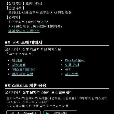
【설치 주체】오키나와시
【운영 주체】
오키나와시청 총무부 총무과 시사 편집 담당
【연락처】
히스토리트：098-929-2922
시사 편집 담당：098-929-4128(직통)
메일 문의는 이쪽으로
■이 사이트에 대해서
오키나와시 전후 자료 디지털 아카이브
『Web 히스토리트』
새 정보
Pick Up! 토픽
자료 검색
이용 안내
‘히스토리트’란?
문의
발간 자료 일람
사이트맵
■히스토리트 제휴 응용
오키나와시 전후 문화 히스토리 트 스탬프 랠리
오키나와시의 전후사의 무대를 배경으로, 스탬프를 GET하자!이런 히스토리
(역사)가 이 스트리트(거리)에!?
오키나와시의 모든 것을 담은 히스토리트 어플