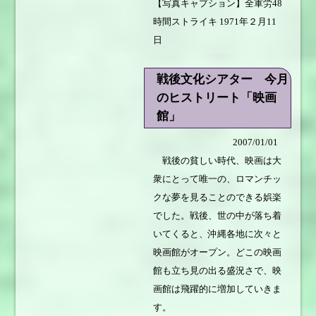
【写真キャプション】全軍労48
時間ストライキ 1971年２月11
日
戦後文化シアター 今月
のヒストリート「映画
館」
2007/01/01
戦後の貧しい時代、映画は大
衆にとって唯一の、ロマンチッ
クな夢を見ることのできる娯楽
でした。戦後、世の中が落ち着
いてくると、沖縄各地に次々と
映画館がオープン。どこの映画
館も立ち見の出る盛況さで、映
画館は飛躍的に増加していきま
す。