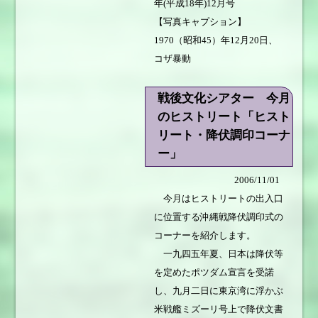
年(平成18年)12月号
【写真キャプション】
1970（昭和45）年12月20日、
コザ暴動
戦後文化シアター 今月
のヒストリート「ヒスト
リート・降伏調印コーナ
ー」
2006/11/01
今月はヒストリートの出入口
に位置する沖縄戦降伏調印式の
コーナーを紹介します。
一九四五年夏、日本は降伏等
を定めたポツダム宣言を受諾
し、九月二日に東京湾に浮かぶ
米戦艦ミズーリ号上で降伏文書