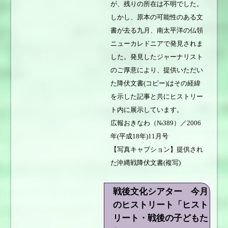
が、残りの所在は不明でした。
しかし、原本の可能性のある文
書が去る九月、南太平洋の仏領
ニューカレドニアで発見されま
した。発見したジャーナリスト
のご厚意により、提供いただい
た降伏文書(コピー)はその経緯
を示した記事と共にヒストリー
ト内に展示しています。
広報おきなわ（№389）／2006
年(平成18年)11月号
【写真キャプション】提供され
た沖縄戦降伏文書(複写)
戦後文化シアター 今月
のヒストリート「ヒスト
リート・戦後の子どもた