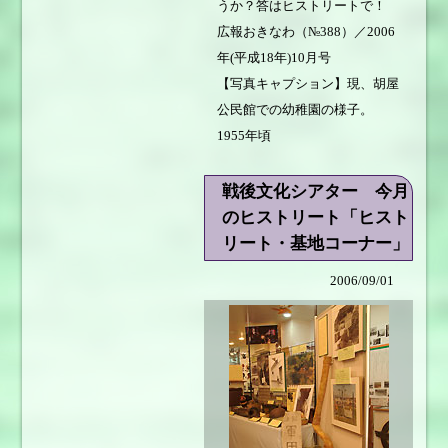
うか？答はヒストリートで！
広報おきなわ（№388）／2006
年(平成18年)10月号
【写真キャプション】現、胡屋
公民館での幼稚園の様子。
1955年頃
戦後文化シアター 今月
のヒストリート「ヒスト
リート・基地コーナー」
2006/09/01