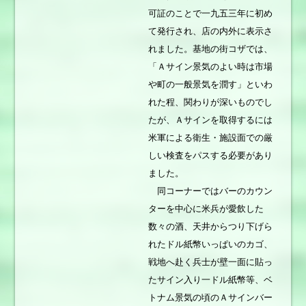
可証のことで一九五三年に初め
て発行され、店の内外に表示さ
れました。基地の街コザでは、
「Ａサイン景気のよい時は市場
や町の一般景気を潤す」といわ
れた程、関わりが深いものでし
たが、Ａサインを取得するには
米軍による衛生・施設面での厳
しい検査をパスする必要があり
ました。
同コーナーではバーのカウン
ターを中心に米兵が愛飲した
数々の酒、天井からつり下げら
れたドル紙幣いっぱいのカゴ、
戦地へ赴く兵士が壁一面に貼っ
たサイン入り一ドル紙幣等、ベ
トナム景気の頃のＡサインバー