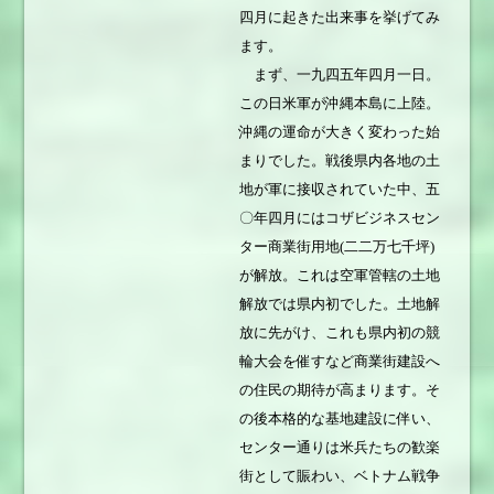
四月に起きた出来事を挙げてみ
ます。
まず、一九四五年四月一日。
この日米軍が沖縄本島に上陸。
沖縄の運命が大きく変わった始
まりでした。戦後県内各地の土
地が軍に接収されていた中、五
〇年四月にはコザビジネスセン
ター商業街用地(二二万七千坪)
が解放。これは空軍管轄の土地
解放では県内初でした。土地解
放に先がけ、これも県内初の競
輪大会を催すなど商業街建設へ
の住民の期待が高まります。そ
の後本格的な基地建設に伴い、
センター通りは米兵たちの歓楽
街として賑わい、ベトナム戦争