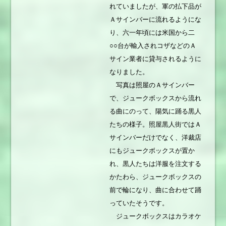
れていましたが、軍の払下品が
Ａサインバーに流れるようにな
り、六一年頃には米国から二
○○台が輸入されコザなどのＡ
サイン業者に貸与されるように
なりました。
写真は照屋のＡサインバー
で、ジュークボックスから流れ
る曲にのって、陽気に踊る黒人
たちの様子。照屋黒人街ではＡ
サインバーだけでなく、洋裁店
にもジュークボックスが置か
れ、黒人たちは洋服を注文する
かたわら、ジュークボックスの
前で輪になり、曲に合わせて踊
っていたそうです。
ジュークボックスはカラオケ