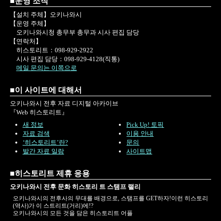
■운영 조직
【설치 주체】오키나와시
【운영 주체】
오키나와시청 총무부 총무과 시사 편집 담당
【연락처】
히스토리트：098-929-2922
시사 편집 담당：098-929-4128(직통)
메일 문의는 이쪽으로
■이 사이트에 대해서
오키나와시 전후 자료 디지털 아카이브
『Web 히스토리트』
새 정보
Pick Up! 토픽
자료 검색
이용 안내
‘히스토리트’란?
문의
발간 자료 일람
사이트맵
■히스토리트 제휴 응용
오키나와시 전후 문화 히스토리 트 스탬프 랠리
오키나와시의 전후사의 무대를 배경으로, 스탬프를 GET하자!이런 히스토리
(역사)가 이 스트리트(거리)에!?
오키나와시의 모든 것을 담은 히스토리트 어플