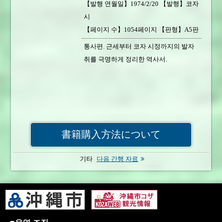
【발행 연월일】1974/2/20 【발행】코자
시
【페이지 수】1054페이지 【판형】A5판
【서적 중량】1550g
통사편. 근세부터 코자 시정까지의 발자
【가격】2,000円 【판매 상황】판매 중
취를 극명하게 정리한 역사서.
書籍購入方法について
기타
다음 간행 자료