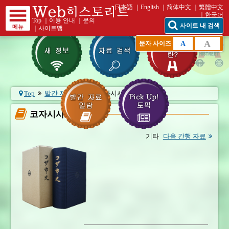
日本語
English
简体中文
繁體中文
한국어
Top
｜
이용 안내
｜
문의
사이트 내 검색
메뉴
｜
사이트맵
A
A
문자 사이즈
Top
발간 자료 일람
코자시사
코자시사
기타
다음 간행 자료