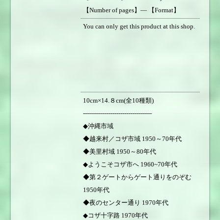
【Number of pages】― 【Format】
Postcard 【Weight of book】４ｇ
You can only get this product at this shop.
【Price】￥50 【Sales status】On sale
10cm×14.８cm(全10種類)
-----------------------------------
◆沖縄市域
◆越来村／コザ市域 1950～70年代
◆美里村域 1950～80年代
◆ようこそコザ市へ 1960~70年代
◆第２ゲートからゲート通りをのぞむ
1950年代
◆夜のセンター通り 1970年代
◆コザ十字路 1970年代