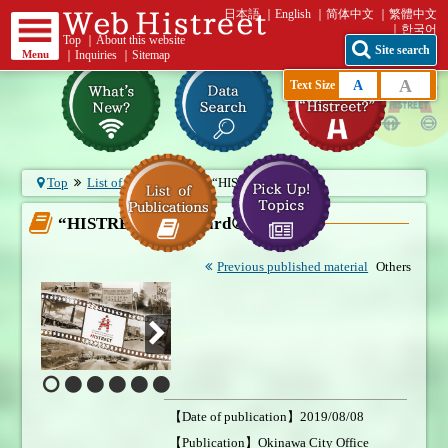
日本語
English
简体中文
繁體中文
한국어
Top
｜
About this website
Site search
Menu
｜
Inquiries
｜
Sitemap
A
A
Text Size
Top
List of publications
“HISTREET” P...
“HISTREET” Postcard②
Previous published material
Others
【Date of publication】2019/08/08
【Publication】Okinawa City Office