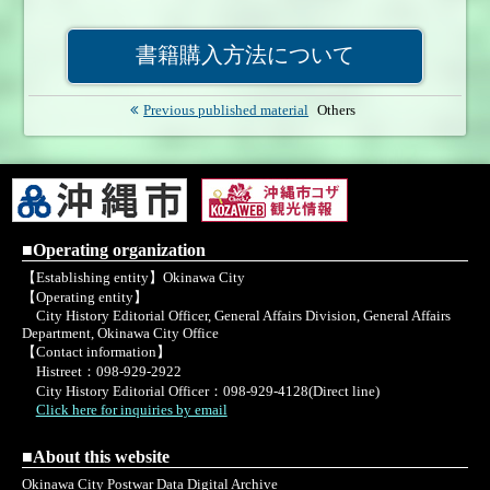
◆泡瀬の塩田風景 1950～60年代
◆泡瀬をのぞむ 1980年代
書籍購入方法について
◆歴代マンホール
Previous published material
Others
■Operating organization
【Establishing entity】Okinawa City
【Operating entity】
City History Editorial Officer, General Affairs Division, General Affairs
Department, Okinawa City Office
【Contact information】
Histreet：098-929-2922
City History Editorial Officer：098-929-4128(Direct line)
Click here for inquiries by email
■About this website
Okinawa City Postwar Data Digital Archive