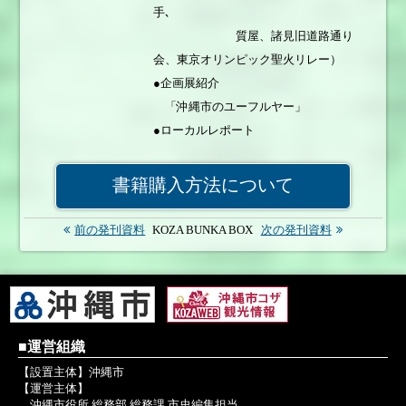
手､
論文を掲載。
質屋、諸見旧道路通り
会、東京オリンピック聖火リレー）
●企画展紹介
「沖縄市のユーフルヤー」
●ローカルレポート
「ゲート通りの形成と住民のまなざ
し－復帰前の状況を中心に－」／崎浜
書籍購入方法について
靖
「基地の街に生まれた楽器店」／三
前の発刊資料
KOZA BUNKA BOX
次の発刊資料
島わかな
●証言①基地の街・コザの産業
「－テーラー(仕立屋)－」／ヴィシ
ュヌ・ストラニ
証言②基地の街・コザの産業
■運営組織
「－一番街とサンシティの誕生秘
【設置主体】沖縄市
【運営主体】
話－」／宮城良市、濱元朝仁
沖縄市役所 総務部 総務課 市史編集担当