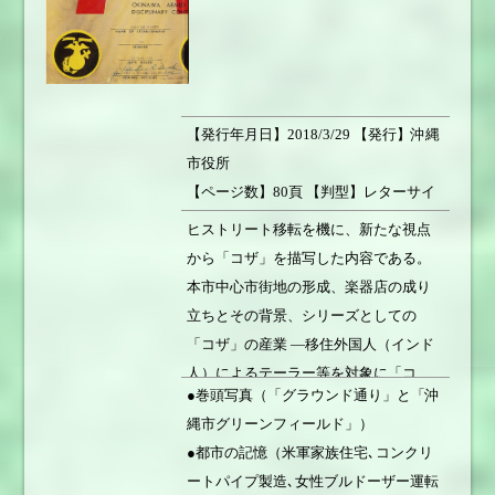
【発行年月日】2018/3/29 【発行】沖縄
市役所
【ページ数】80頁 【判型】レターサイ
ズ変形 【書籍重量】160g
ヒストリート移転を機に、新たな視点
【価格】700円 【販売状況】販売中
から「コザ」を描写した内容である。
本市中心市街地の形成、楽器店の成り
立ちとその背景、シリーズとしての
「コザ」の産業 ―移住外国人（インド
人）によるテーラー等を対象に「コ
●巻頭写真（「グラウンド通り」と「沖
ザ」の素顔を描く。さらに戦後におけ
縄市グリーンフィールド」）
る米軍基地のまちの形成という、コザ
●都市の記憶（米軍家族住宅､コンクリ
と様相を同じくする韓国の基地のまち
ートパイプ製造､女性ブルドーザー運転
（ピョンテク市）にスポットを当てた