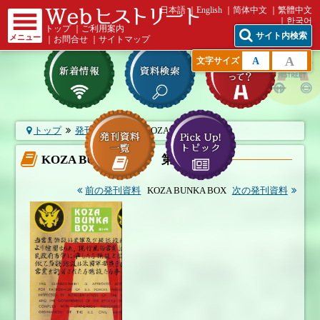
日本語
English
简体中文
繁體中文
한국어
トップ
｜
ご利用案内
サイト内検索
メニュー
｜
お問合せ
｜
サイトマップ
A
A
文字サイズ
トップ
発刊資料一覧
KOZA BUNKA B...
KOZA BUNKA BOX 第14号
前の発刊資料
KOZA BUNKA BOX
次の発刊資料