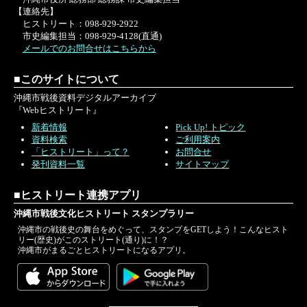
●寄稿論文
【連絡先】
「米軍基地の影響を受けた街－韓
ヒストリート：098-929-2922
市史編集担当：098-929-4128(直通)
国・ピョンテク市－」／波照間陽
メールでのお問合せはこちらから
●英文資料にみる「キャンプコザの規
則」(英和対訳)
■このサイトについて
●『沖縄市史』発刊資料の紹介
沖縄市戦後資料デジタルアーカイブ
『Webヒストリート』
●KOZAの横顔（田里友哲）／田里修
新着情報
Pick Up! トピック
●編集工房・巻末写真(パルミラ通り)
資料検索
ご利用案内
「ヒストリート」って？
お問合せ
発刊資料一覧
サイトマップ
■ヒストリート連携アプリ
沖縄市戦後文化ヒストリート スタンプラリー
沖縄市の戦後史の舞台をめぐって、スタンプをGETしよう！こんなヒスト
リー(歴史)がこのストリート(通り)に！？
沖縄市がまるごとヒストリートになるアプリ。