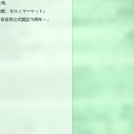
地、
モロミマーケット）
ミ収容所公式開設70周年～」
／高江洲寛治
えて－」／仲宗根繁雄