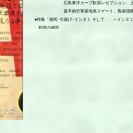
広島東洋カープ歓迎レセプション、上
嘉手納空軍基地第２ゲート、島袋琉映館、
●特集「移民･引揚げ･インヌミ そして… ～インヌ
戦前の移民
県外・海外からの引揚げ
引揚港
インヌミ収容所(キャステロ海外引揚民収容所)
戦前の移民
移民先から温かい支援
沖縄だけに沖縄文化はあるのではなかった！
世界のウチナーンチュ大会
証言①私の疎開・引き揚げ体験
「－台湾疎開・戦争・引き揚げを乗り越えて－」
証言②私の移民体験
「－遙かなる満州 入植・戦争・引き揚げを乗り越
●ローカルレポート