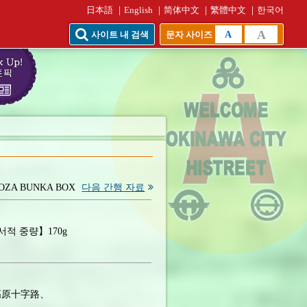
日本語
English
简体中文
繁體中文
한국어
A
A
사이트 내 검색
문자 사이즈
OZA BUNKA BOX
다음 간행 자료
적 중량】170g
高原十字路、