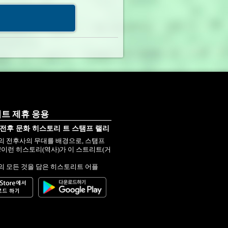
當間早志
通り｣の商業環境
ら－」／加藤政洋
S」
ans」
트 제휴 응용
전후 문화 히스토리 트 스탬프 랠리
迎レセプション)
 전후사의 무대를 배경으로, 스탬프
자!이런 히스토리(역사)가 이 스트리트(거
 모든 것을 담은 히스토리트 어플