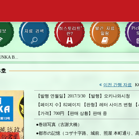
NKA B...
3호
이전 간행 자료
K
【발행 연월일】2017/3/30 【발행】오키나와시청
【페이지 수】82페이지 【판형】레터 사이즈 변형 【서
【가격】700円 【판매 상황】판매 중
●巻頭写真（古謝大橋）
●都市の記憶（コザ十字路、城前、照屋 本町通り、