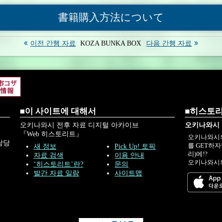
「沖縄市における戦後映画興行史」／平良竜次・
書籍購入方法について
●コラム「広島東洋カープの沖縄市キャンプ三五年」
●寄稿論文「基地都市コザにおける歓楽街｢センター
이전 간행 자료
KOZA BUNKA BOX
다음 간행 자료
－一九七〇年｢事業所基本調査｣の分析か
●英文資料にみる「沖縄への引揚げ」(英和対訳)
《資料１》「REPATRIATION STATUS AND PLAN
《資料２》「Plan for Repatriation of 24,000 Okinaw
●『沖縄市史』発刊資料の紹介
■이 사이트에 대해서
■히스토리
●KOZAの横顔(スケッチ)（中根章）／赤嶺由紀子
오키나와시 전후 자료 디지털 아카이브
오키나와시 
●編集工房・巻末写真(世界のウチナーンチュ大会 歓
『Web 히스토리트』
오키나와시의
담당
를 GET하
새 정보
Pick Up! 토픽
리)에!?
자료 검색
이용 안내
오키나와시의
‘히스토리트’란?
문의
발간 자료 일람
사이트맵