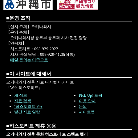
■운영 조직
【설치 주체】오키나와시
【운영 주체】
오키나와시청 총무부 총무과 시사 편집 담당
【연락처】
히스토리트：098-929-2922
시사 편집 담당：098-929-4128(직통)
메일 문의는 이쪽으로
■이 사이트에 대해서
오키나와시 전후 자료 디지털 아카이브
『Web 히스토리트』
새 정보
Pick Up! 토픽
자료 검색
이용 안내
‘히스토리트’란?
문의
발간 자료 일람
사이트맵
■히스토리트 제휴 응용
오키나와시 전후 문화 히스토리 트 스탬프 랠리