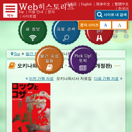
日本語
English
简体中文
繁體中文
한국어
Top
｜
이용 안내
｜
문의
사이트 내 검색
메뉴
｜
사이트맵
A
A
문자 사이즈
Top
발간 자료 일람
오키나와시사 자료집ㆍ4...
오키나와시사 자료집ㆍ4 록과 코자(개정판)
이전 간행 자료
오키나와시사 자료집
다음 간행 자료