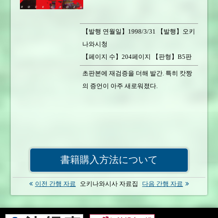
【발행 연월일】1998/3/31 【발행】오키
나와시청
【페이지 수】204페이지 【판형】B5판
【서적 중량】490g
초판본에 재검증을 더해 발간. 특히 캇짱
【가격】1,500円 【판매 상황】판매 중
의 증언이 아주 새로워졌다.
書籍購入方法について
이전 간행 자료
오키나와시사 자료집
다음 간행 자료