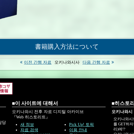
書籍購入方法について
이전 간행 자료
오키나와시사
다음 간행 자료
■이 사이트에 대해서
■히스토리
오키나와시 전후 자료 디지털 아카이브
오키나와시 
『Web 히스토리트』
오키나와시의
담당
를 GET하
새 정보
Pick Up! 토픽
리)에!?
자료 검색
이용 안내