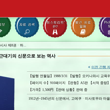
사 제8권ㆍ하...
근대기의 신문으로 보는 역사
이전 간행 
【발행 연월일】1988/3/31 【발행】오키나와시 교육
【페이지 수】910페이지 【판형】A5판 【서적 중량】1
【가격】1,500円 【판매 상황】판매 중
1912년~1945년의 신문에서, 고에쿠ㆍ미사토무라 마을