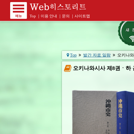
메뉴
Top
｜
이용 안내
｜
문의
｜
사이트맵
Top
발간 자료 일람
오키나와시
오키나와시사 제8권ㆍ하 