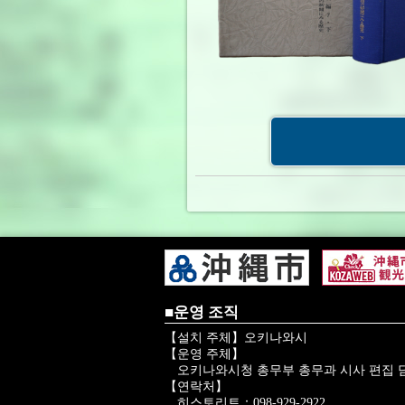
■운영 조직
【설치 주체】오키나와시
【운영 주체】
오키나와시청 총무부 총무과 시사 편집 
【연락처】
히스토리트：098-929-2922