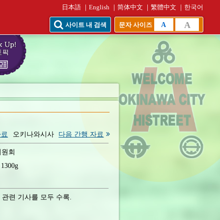
日本語
English
简体中文
繁體中文
한국어
A
A
사이트 내 검색
문자 사이즈
자료
오키나와시사
다음 간행 자료
위원회
300g
 관련 기사를 모두 수록.