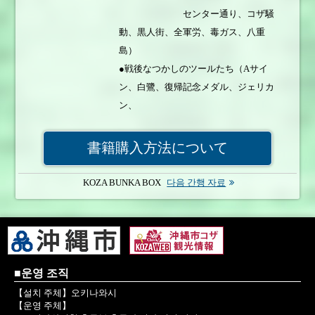
センター通り、コザ騒
動、黒人街、全軍労、毒ガス、八重
島）
●戦後なつかしのツールたち（Aサイ
ン、白鷺、復帰記念メダル、ジェリカ
ン、
清涼飲料のびん、琉球
切手、メスキット、海洋博、若夏国
書籍購入方法について
体、
パスポート、貨幣、琉
KOZA BUNKA BOX
다음 간행 자료
米親善センターのカード、校章、
ジュラルミン製品、黄
ナンバー、ジュークボックス、
ハンドル式肉挽き器、
HBT、手回し式計算機、パッチー）
■운영 조직
●BOOKレビュー（ロックとコザ、イン
【설치 주체】오키나와시
【운영 주체】
ヌミから、KOZA ひと･まち･こと）