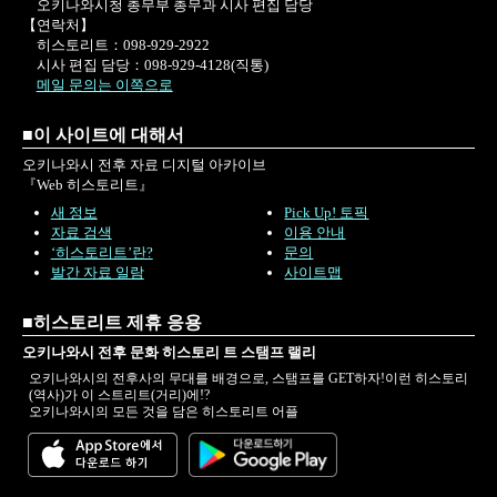
오키나와시청 총무부 총무과 시사 편집 담당
●「コザの時代を考える 台風によって
【연락처】
つくられた街」／恩河尚
히스토리트：098-929-2922
시사 편집 담당：098-929-4128(직통)
●「ワシントンDCからの報告 USCAR
메일 문의는 이쪽으로
文書を訪ねて」／保坂廣志
●「沖縄の戦後文化と未来への視点」／
■이 사이트에 대해서
嶋津与志
오키나와시 전후 자료 디지털 아카이브
『Web 히스토리트』
●編集工房・巻末写真(小樽運河の冬景
새 정보
Pick Up! 토픽
色)
자료 검색
이용 안내
‘히스토리트’란?
문의
발간 자료 일람
사이트맵
■히스토리트 제휴 응용
오키나와시 전후 문화 히스토리 트 스탬프 랠리
오키나와시의 전후사의 무대를 배경으로, 스탬프를 GET하자!이런 히스토리
(역사)가 이 스트리트(거리)에!?
오키나와시의 모든 것을 담은 히스토리트 어플