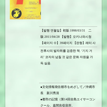
【발행 연월일】初版:1998/03/31 二
版:2011/04/28 【발행】오키나와시청
【페이지 수】39페이지 【판형】레터 사
이즈 변형 【서적 중량】100g
전후사의 발자취를 검증한 책. ‘기지 거
【가격】500円 【판매 상황】판매 중
리’ 코자의 넘칠 것 같은 문화 자원을 가
득 실음.
●文化情報発信都市をめざして／沖縄市
長 新川秀清
●都市の記憶（第14回全島エイサーコン
クール、嘉間良収容所、