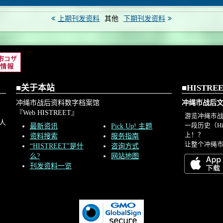
上期刊发资料
其他
下期刊发资料
■关于本站
■HISTR
冲绳市战后资料数字档案馆
冲绳市战后文化
『Web HISTREET』
游览冲绳市
人
一段历史（His
最新资讯
Pick Up! 主题
上！？
资料搜索
服务指南
让整个冲绳市
“HISTREET”是什
咨询方式
么?
网站地图
刊发资料一览