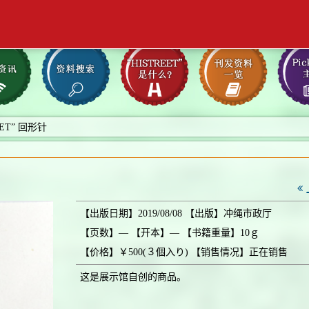
EET” 回形针
【出版日期】2019/08/08 【出版】冲绳市政厅
【页数】― 【开本】― 【书籍重量】10ｇ
【价格】￥500(３個入り) 【销售情况】正在销售
这是展示馆自创的商品。