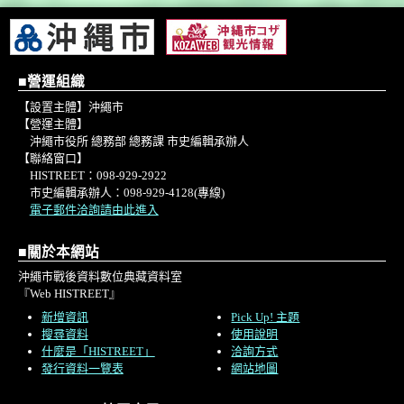
■營運組織
【設置主體】沖繩市
【營運主體】
沖繩市役所 總務部 總務課 市史編輯承辦人
【聯絡窗口】
HISTREET：098-929-2922
市史編輯承辦人：098-929-4128(專線)
電子郵件洽詢請由此進入
■關於本網站
沖繩市戰後資料數位典藏資料室
『Web HISTREET』
新增資訊
Pick Up! 主題
搜尋資料
使用說明
什麼是「HISTREET」
洽詢方式
發行資料一覽表
網站地圖