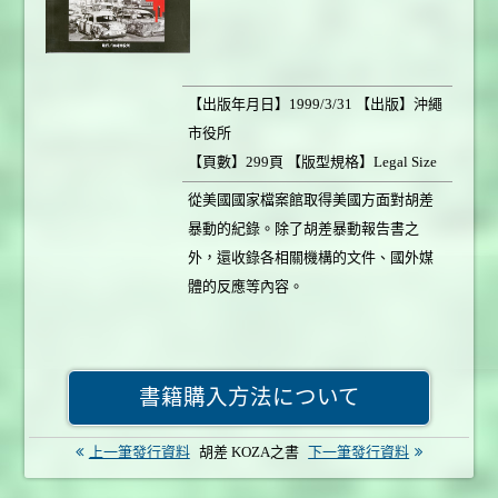
【出版年月日】1999/3/31 【出版】沖繩
市役所
【頁數】299頁 【版型規格】Legal Size
8.5" x 14" 【書本重量】950g
從美國國家檔案館取得美國方面對胡差
【定價】2,000円 【銷售情形】銷售中
暴動的紀錄。除了胡差暴動報告書之
外，還收錄各相關機構的文件、國外媒
體的反應等內容。
書籍購入方法について
上一筆發行資料
胡差 KOZA之書
下一筆發行資料