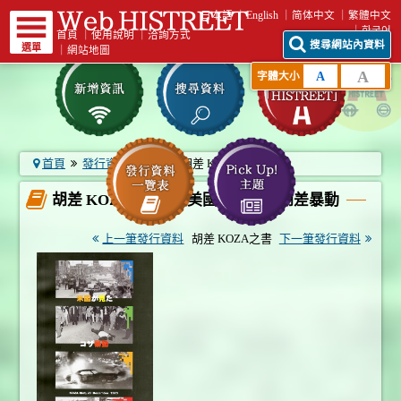
日本語
English
简体中文
繁體中文
한국어
首頁
｜
使用說明
｜
洽詢方式
搜尋網站內資料
選單
｜
網站地圖
A
A
字體大小
首頁
發行資料一覽表
胡差 KOZA之書‧2 ...
胡差 KOZA之書‧2 美國所看見的胡差暴動
上一筆發行資料
胡差 KOZA之書
下一筆發行資料