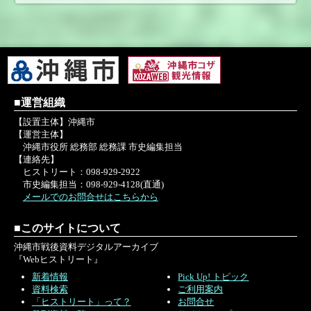
■運営組織
【設置主体】沖縄市
【運営主体】
沖縄市役所 総務部 総務課 市史編集担当
【連絡先】
ヒストリート：098-929-2922
市史編集担当：098-929-4128(直通)
メールでのお問合せはこちらから
■このサイトについて
沖縄市戦後資料デジタルアーカイブ
『Webヒストリート』
新着情報
Pick Up! トピック
資料検索
ご利用案内
「ヒストリート」って？
お問合せ