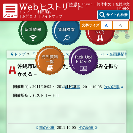
日本語
English
简体中文
繁體中文
한국어
トップ
｜
ご利用案内
サイト内検索
メニュー
｜
お問合せ
｜
サイトマップ
A
A
文字サイズ
トップ
「ヒストリート」って？
ヒストリートⅡ - 企画展情報
沖縄市民が海を渡った－移民のあゆみを振り
かえる－
開催期間：2011/10/05 ～ 2011/11/16
前の記事
2011-10-05
次の記事
開催場所：ヒストリートⅡ
前の記事
2011-10-05
次の記事