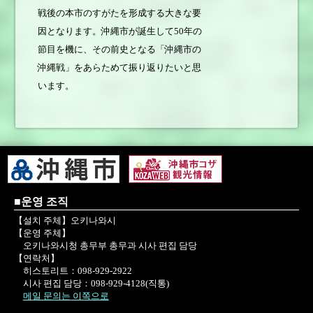
戦後の本市のすがたを形成する大きな要
因となります。沖縄市が誕生して50年の
節目を機に、その前史となる「沖縄市の
沖縄戦」をあらためて振り返りたいと思
います。
■운영 조직
【설치 주체】오키나와시
【운영 주체】
오키나와시청 총무부 총무과 시사 편집 담당
【연락처】
히스토리트：098-929-2922
시사 편집 담당：098-929-4128(직통)
메일 문의는 이쪽으로