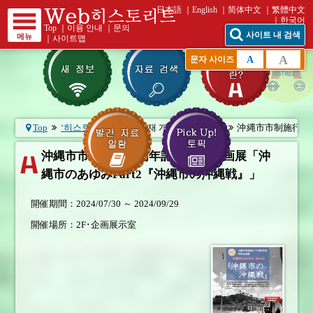
日本語
English
简体中文
繁體中文
한국어
Top
｜
이용 안내
｜
문의
사이트 내 검색
메뉴
｜
사이트맵
A
A
문자 사이즈
Top
‘히스토리트’란?
현재 개최중인 기획전
沖縄市市制施行50周
沖縄市市制施行50周年記念 特別企画展「沖
縄市のあゆみPart2『沖縄市の沖縄戦』」
開催期間：2024/07/30 ～ 2024/09/29
開催場所：2F･企画展示室