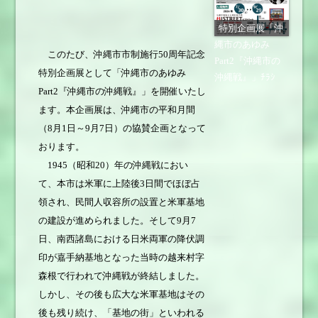
特別企画展「沖
縄市のあゆみ
このたび、沖縄市市制施行50周年記念
Part2『沖縄市の
特別企画展として「沖縄市のあゆみ
沖縄戦』」ﾁﾗｼ
Part2『沖縄市の沖縄戦』」を開催いたし
ます。本企画展は、沖縄市の平和月間
（8月1日～9月7日）の協賛企画となって
おります。
1945（昭和20）年の沖縄戦におい
て、本市は米軍に上陸後3日間でほぼ占
領され、民間人収容所の設置と米軍基地
の建設が進められました。そして9月7
日、南西諸島における日米両軍の降伏調
印が嘉手納基地となった当時の越来村字
森根で行われて沖縄戦が終結しました。
しかし、その後も広大な米軍基地はその
後も残り続け、「基地の街」といわれる