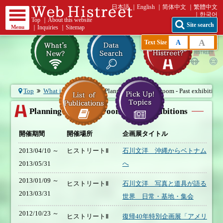
日本語
English
简体中文
繁體中文
한국어
Top
｜
About this website
Site search
Menu
｜
Inquiries
｜
Sitemap
A
A
Text Size
Top
What is “Histreet?”
Planning exhibition room - Past exhibitions
Planning exhibition room - Past exhibitions
開催期間
開催場所
企画展タイトル
2013/04/10 ～
ヒストリートⅡ
石川文洋 沖縄からベトナム
2013/05/31
へ
2013/01/09 ～
ヒストリートⅡ
石川文洋 写真と道具が語る
2013/03/31
世界 日常・基地・集会
2012/10/23 ～
ヒストリートⅡ
復帰40年特別企画展「アメリ