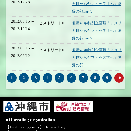
2012/12/28
カ世からヤマトゥヌ世へ」復
帰の顔Part３
2012/08/15 ～
ヒストリートⅡ
復帰40年特別企画展「アメリ
2012/10/14
カ世からヤマトゥヌ世へ」復
帰の顔Part２
2012/05/15 ～
ヒストリートⅡ
復帰40年特別企画展「アメリ
2012/08/12
カ世からヤマトゥヌ世へ」復
帰の顔
1
2
3
4
5
6
7
8
9
10
■Operating organization
【Establishing entity】Okinawa City