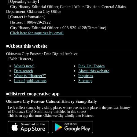
【Operating entity】
City History Editorial Officer, General Affairs Division, General Affairs
Department, Okinawa City Office
【Contact information】
Histreet：098-929-2922
City History Editorial Officer：098-929-4128(Direct line)
Click here for inquiries by email
■About this website
Okinawa City Postwar Data Digital Archive
『Web Histreet』
What's new?
Pick Up! Topics
Data search
About this website
What is “Histreet?”
Inquiries
List of publications
Sitemap
■Histreet cooperative app
Okinawa City Postwar Cultural History Stamp Rally
Let’s collect stamps by visiting places where events took place in the postwar history
of Okinawa City! Such history unfolded in this street?
This is an app that turns Okinawa City wholly into Histreet.