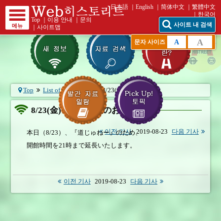
日本語
English
简体中文
繁體中文
한국어
Top
｜
이용 안내
｜
문의
사이트 내 검색
메뉴
｜
사이트맵
A
A
문자 사이즈
Top
List of What's New
8/23(金) 開館延長...
8/23(金) 開館延長のお知らせ
이전 기사
2019-08-23
다음 기사
本日（8/23）、『道じゅねー』のため、
開館時間を21時まで延長いたします。
이전 기사
2019-08-23
다음 기사