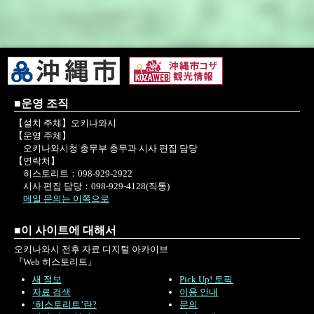
■운영 조직
【설치 주체】오키나와시
【운영 주체】
오키나와시청 총무부 총무과 시사 편집 담당
【연락처】
히스토리트：098-929-2922
시사 편집 담당：098-929-4128(직통)
메일 문의는 이쪽으로
■이 사이트에 대해서
오키나와시 전후 자료 디지털 아카이브
『Web 히스토리트』
새 정보
Pick Up! 토픽
자료 검색
이용 안내
‘히스토리트’란?
문의