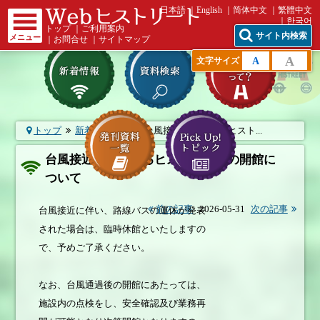
日本語
English
简体中文
繁體中文
한국어
トップ
｜
ご利用案内
サイト内検索
メニュー
｜
お問合せ
｜
サイトマップ
A
A
文字サイズ
トップ
新着情報一覧
台風接近時におけるヒスト...
台風接近時におけるヒストリートの開館に
ついて
前の記事
2026-05-31
次の記事
台風接近に伴い、路線バスの運休が発表
された場合は、臨時休館といたしますの
で、予めご了承ください。
なお、台風通過後の開館にあたっては、
施設内の点検をし、安全確認及び業務再