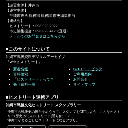
【設置主体】沖縄市
【運営主体】
沖縄市役所 総務部 総務課 市史編集担当
【連絡先】
ヒストリート：098-929-2922
市史編集担当：098-929-4128(直通)
メールでのお問合せはこちらから
■このサイトについて
沖縄市戦後資料デジタルアーカイブ
『Webヒストリート』
新着情報
Pick Up! トピック
資料検索
ご利用案内
「ヒストリート」って？
お問合せ
発刊資料一覧
サイトマップ
■ヒストリート連携アプリ
沖縄市戦後文化ヒストリート スタンプラリー
沖縄市の戦後史の舞台をめぐって、スタンプをGETしよう！こんなヒスト
リー(歴史)がこのストリート(通り)に！？
沖縄市がまるごとヒストリートになるアプリ。