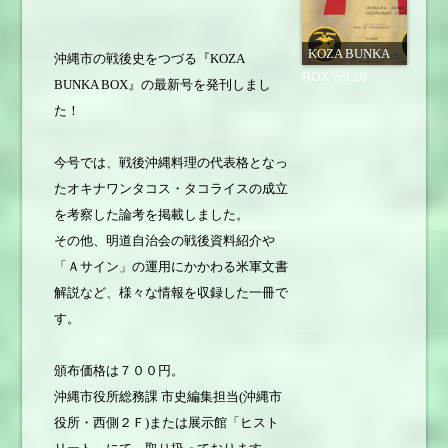
KOZA BUNKA
沖縄市の戦後史をつづる『KOZA
BOX vol.20
BUNKA BOX』の最新号を発刊しまし
た！
今号では、戦後沖縄料理の代表格となっ
たオキナワンタコス・タコライスの成立
を考察した論考を掲載しました。
その他、明道自治会の戦後資料紹介や
「Ａサイン」の運用にかかわる米軍文書
解説など、様々な情報を収録した一冊で
す。
頒布価格は７００円。
沖縄市役所総務課 市史編集担当(沖縄市
役所・西側２Ｆ)または展示館「ヒスト