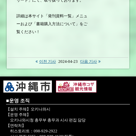
リート」にて、取り扱っております。
詳細は本サイト「発刊資料一覧」メニュ
ーおよび「書籍購入方法について」をご
覧ください！
이전 기사
2024-04-23
다음 기사
■운영 조직
【설치 주체】오키나와시
【운영 주체】
오키나와시청 총무부 총무과 시사 편집 담당
【연락처】
히스토리트：098-929-2922