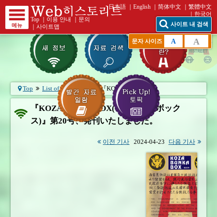
日本語
English
简体中文
繁體中文
한국어
Top
｜
이용 안내
｜
문의
사이트 내 검색
메뉴
｜
사이트맵
A
A
문자 사이즈
Top
List of What's New
『KOZA BUNKA ...
『KOZA BUNKA BOX(コザブンカボック
ス)』第20号、発刊いたしました。
이전 기사
2024-04-23
다음 기사