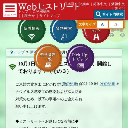
日本語
English
简体中文
繁體中文
한국어
トップ
｜
ご利用案内
サイト内検索
メニュー
｜
お問合せ
｜
サイトマップ
A
A
文字サイズ
トップ
新着情報一覧
10月1日(金)より「ヒ...
10月1日(金)より「ヒストリート」、開館し
ております！（その３）
前の記事
2021-10-04
次の記事
ご来館の皆さまにおかれましては、コロ
ナウイルス感染症の感染および拡大防止
対策のため、以下の事項へのご協力をお
願い申し上げます。
----------------------------------
◆ヒストリートへお越しになる前に◆