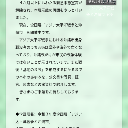
令和3年度企画展
４か月以上にもわたる緊急事態宣言が
｢アジア太平洋戦
解除され、本展示館の再開もやっと叶い
争と沖縄市｣ﾁﾗｼ
ました。
現在、企画展「アジア太平洋戦争と沖
縄市」を開催中です。
アジア太平洋戦争における沖縄市出身
戦没者のうち38%は県外や海外で亡くな
っており、沖縄戦だけが市民の戦争体験
ではないことが示されています。また戦
後「基地のまち」を形成するに至るまで
の本市のあゆみを、公文書や写真、証
言、図表などの諸資料で紹介します。
皆さまのご来館をお待ちしておりま
す。
◆企画展名：令和３年度企画展「アジア
太平洋戦争と沖縄市」