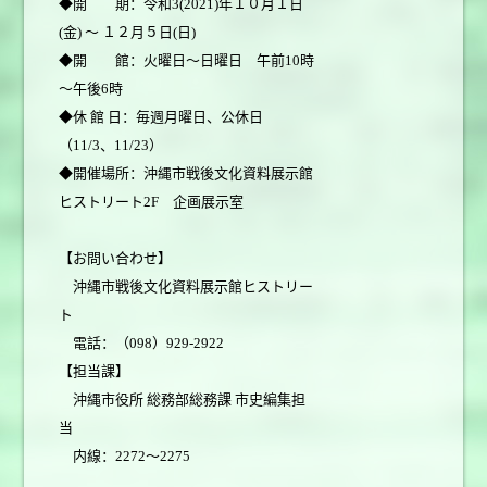
◆開 期：令和3(2021)年１０月１日
(金) ～ １２月５日(日)
◆開 館：火曜日～日曜日 午前10時
～午後6時
◆休 館 日：毎週月曜日、公休日
（11/3、11/23）
◆開催場所：沖縄市戦後文化資料展示館
ヒストリート2F 企画展示室
【お問い合わせ】
沖縄市戦後文化資料展示館ヒストリー
ト
電話：（098）929-2922
【担当課】
沖縄市役所 総務部総務課 市史編集担
当
内線：2272～2275