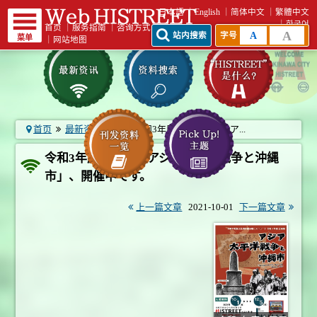
日本語
English
简体中文
繁體中文
한국어
首页
｜
服务指南
｜
咨询方式
A
A
站内搜索
字号
菜单
｜
网站地图
首页
最新资讯一览
令和3年度企画展「アジア...
令和3年度企画展「アジア太平洋戦争と沖縄
市」、開催中です。
上一篇文章
2021-10-01
下一篇文章