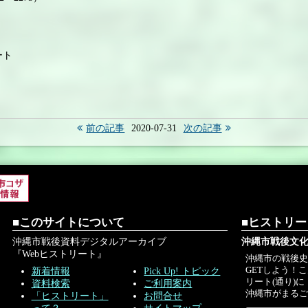
ート
前の記事
2020-07-31
次の記事
■このサイトについて
■ヒストリ
沖縄市戦後資料デジタルアーカイブ
沖縄市戦後文化
『Webヒストリート』
沖縄市の戦後
GETしよう！
新着情報
Pick Up! トピック
リート(通り)に
資料検索
ご利用案内
沖縄市がまる
「ヒストリート」
お問合せ