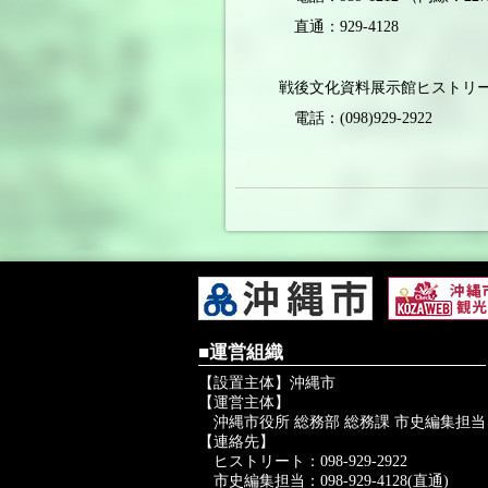
直通：929-4128
戦後文化資料展示館ヒストリ
電話：(098)929-2922
■運営組織
【設置主体】沖縄市
【運営主体】
沖縄市役所 総務部 総務課 市史編集担当
【連絡先】
ヒストリート：098-929-2922
市史編集担当：098-929-4128(直通)