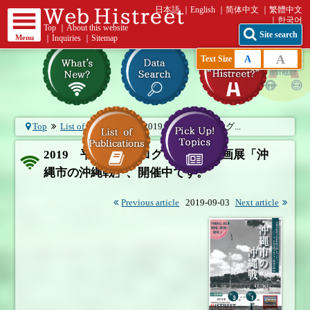
日本語
English
简体中文
繁體中文
한국어
Top
｜
About this website
Site search
Menu
｜
Inquiries
｜
Sitemap
A
A
Text Size
Top
List of What's New
2019 平和月間プログ...
2019 平和月間プログラム特別企画展「沖
縄市の沖縄戦」、開催中です。
Previous article
2019-09-03
Next article