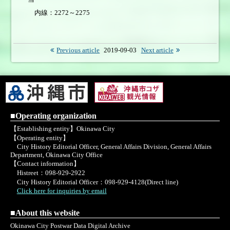
内線：2272～2275
Previous article
2019-09-03
Next article
■Operating organization
【Establishing entity】Okinawa City
【Operating entity】
City History Editorial Officer, General Affairs Division, General Affairs
Department, Okinawa City Office
【Contact information】
Histreet：098-929-2922
City History Editorial Officer：098-929-4128(Direct line)
Click here for inquiries by email
■About this website
Okinawa City Postwar Data Digital Archive