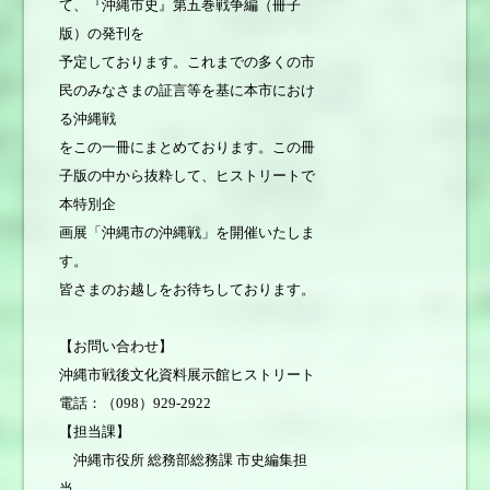
て、『沖縄市史』第五巻戦争編（冊子
版）の発刊を
予定しております。これまでの多くの市
民のみなさまの証言等を基に本市におけ
る沖縄戦
をこの一冊にまとめております。この冊
子版の中から抜粋して、ヒストリートで
本特別企
画展「沖縄市の沖縄戦」を開催いたしま
す。
皆さまのお越しをお待ちしております。
【お問い合わせ】
沖縄市戦後文化資料展示館ヒストリート
電話：（098）929-2922
【担当課】
沖縄市役所 総務部総務課 市史編集担
当