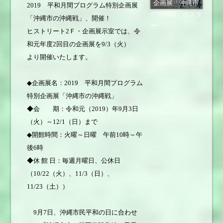
企画展「沖縄市
2019 平和月間プログラム特別企画展
の沖縄戦」ポスタ
「沖縄市の沖縄戦」、開催！
ー
ヒストリート2Ｆ・企画展示室では、令
和元年度2回目の企画展を9/3（火）
より開催いたします。
◆企画展名：2019 平和月間プログラム
特別企画展「沖縄市の沖縄戦」
◆会 期：令和元（2019）年9月3日
（火）～12/1（日）まで
◆開館時間：火曜～日曜 午前10時～午
後6時
◆休 館 日：毎週月曜日、公休日
（10/22（火）、11/3（日）、
11/23（土））
9月7日、沖縄市民平和の日に合わせ