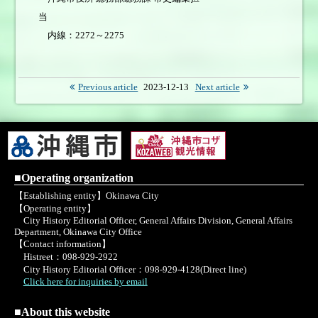
当
内線：2272～2275
Previous article
2023-12-13
Next article
■Operating organization
【Establishing entity】Okinawa City
【Operating entity】
City History Editorial Officer, General Affairs Division, General Affairs
Department, Okinawa City Office
【Contact information】
Histreet：098-929-2922
City History Editorial Officer：098-929-4128(Direct line)
Click here for inquiries by email
■About this website