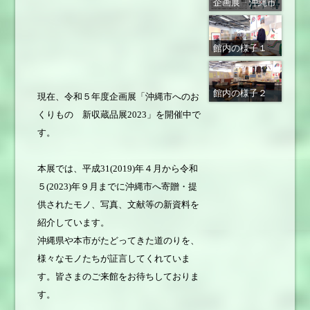
企画展「沖縄市
へのおくりもの
新収蔵品展
館内の様子１
2023」チラシ
館内の様子２
現在、令和５年度企画展「沖縄市へのお
くりもの 新収蔵品展2023」を開催中で
す。
本展では、平成31(2019)年４月から令和
５(2023)年９月までに沖縄市へ寄贈・提
供されたモノ、写真、文献等の新資料を
紹介しています。
沖縄県や本市がたどってきた道のりを、
様々なモノたちが証言してくれていま
す。皆さまのご来館をお待ちしておりま
す。