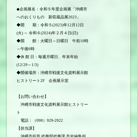
◆企画展名：令和５年度企画展「沖縄市
へのおくりもの 新収蔵品展2023」
◆開 期：令和５(2023)年12月12日
(火) ～ 令和６(2024)年２月４日(日)
◆開 館：火曜日～日曜日 午前10時
～午後6時
◆休 館 日：毎週月曜日、年末年始
(12/29～1/3)
◆開催場所：沖縄市戦後文化資料展示館
ヒストリート2F 企画展示室
【お問い合わせ】
沖縄市戦後文化資料展示館ヒストリー
ト
電話：（098）929-2922
【担当課】
沖縄市役所 総務部総務課 市史編集担