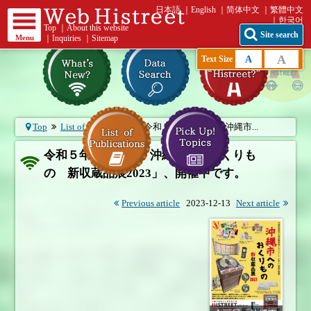
日本語
English
简体中文
繁體中文
한국어
Top
｜
About this website
Site search
Menu
｜
Inquiries
｜
Sitemap
A
A
Text Size
Top
List of What's New
令和５年度企画展「沖縄市...
令和５年度企画展「沖縄市へのおくりも
の 新収蔵品展2023」、開催中です。
Previous article
2023-12-13
Next article