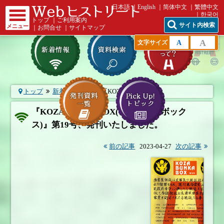
日本語
English
简体中文
繁體中文
한국어
トップ
｜
ご利用案内
サイト内検索
メニュー
｜
お問合せ
｜
サイトマップ
A
A
文字サイズ
トップ
新着情報一覧
『KOZA BUNKA ...
『KOZA BUNKA BOX(コザブンカボック
ス)』第19号、発刊いたしました。
前の記事
2023-04-27
次の記事