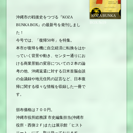
KOZA BUNKA
沖縄市の戦後史をつづる『KOZA
BOX №19
BUNKA BOX』の最新号を発刊しまし
た！
今号では、「復帰50年」を特集。
本市が復帰を機に自立経済に転換をはか
っていく背景や動き、センター通りにお
ける商業景観の変容についての２本の論
考の他、沖縄返還に対する日米首脳会談
の会議録や地元住民の証言など、日本復
帰に関する様々な情報を収録した一冊で
す。
頒布価格は７００円。
沖縄市役所総務課 市史編集担当(沖縄市
役所・西側２Ｆ)または展示館「ヒスト
リート」にて、取り扱っております。