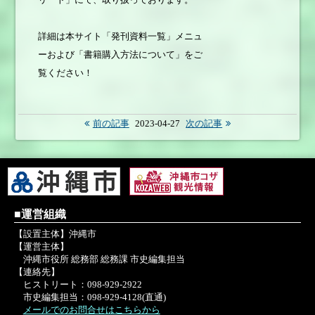
詳細は本サイト「発刊資料一覧」メニュ
ーおよび「書籍購入方法について」をご
覧ください！
前の記事
2023-04-27
次の記事
■運営組織
【設置主体】沖縄市
【運営主体】
沖縄市役所 総務部 総務課 市史編集担当
【連絡先】
ヒストリート：098-929-2922
市史編集担当：098-929-4128(直通)
メールでのお問合せはこちらから