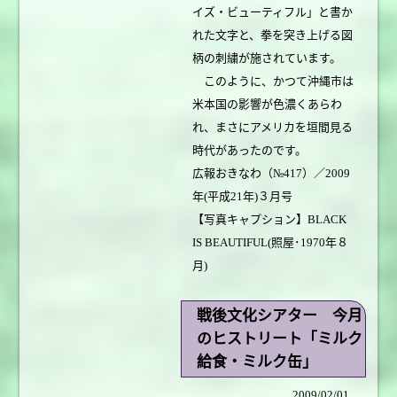
イズ・ビューティフル」と書か
れた文字と、拳を突き上げる図
柄の刺繍が施されています。
このように、かつて沖縄市は
米本国の影響が色濃くあらわ
れ、まさにアメリカを垣間見る
時代があったのです。
広報おきなわ（№417）／2009
年(平成21年)３月号
【写真キャプション】BLACK
IS BEAUTIFUL(照屋･1970年８
月)
戦後文化シアター 今月
のヒストリート「ミルク
給食・ミルク缶」
2009/02/01