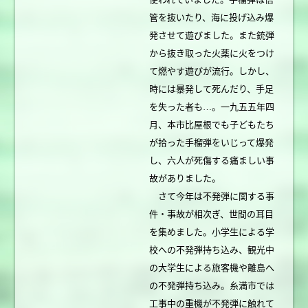
管を抜いたり、海に投げ込み爆
発させて遊びました。また銃弾
から抜き取った火薬に火をつけ
て燃やす遊びが流行。しかし、
時には暴発して死んだり、手足
を失った者も…。一九五五年四
月、本市比屋根でも子どもたち
が拾った手榴弾をいじって爆発
し、六人が死傷する痛ましい事
故がありました。
さて今年は不発弾に関する事
件・事故が相次ぎ、世間の耳目
を集めました。小学生による学
校への不発弾持ち込み、観光中
の大学生による旅客機や離島へ
の不発弾持ち込み。糸満市では
工事中の重機が不発弾に触れて