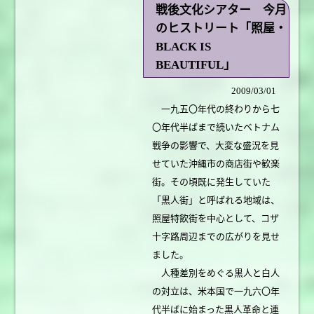
戦後文化シアター 今月
のヒストリート「照屋・
BLACK IS
BEAUTIFUL」
2009/03/01
一九五〇年代の終わりから七
〇年代半ばまで続いたベトナム
戦争の影響で、大変な盛況を見
せていた沖縄市の商店街や歓楽
街。その頃既に発生していた
「黒人街」と呼ばれる地域は、
照屋特飲街を中心として、コザ
十字路周辺までの広がりを見せ
ました。
人種差別をめぐる黒人と白人
の対立は、米本国で一九六〇年
代半ばに始まった黒人革命と連