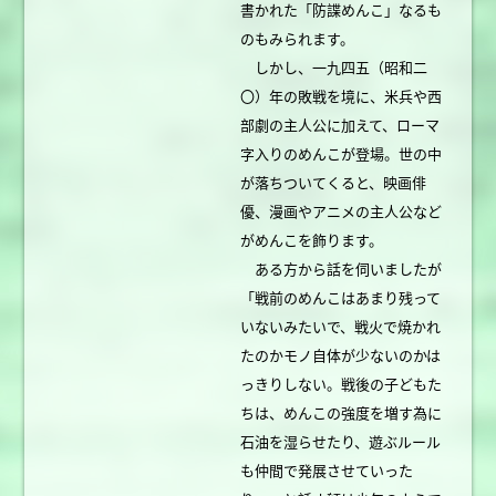
書かれた「防諜めんこ」なるも
のもみられます。
しかし、一九四五（昭和二
〇）年の敗戦を境に、米兵や西
部劇の主人公に加えて、ローマ
字入りのめんこが登場。世の中
が落ちついてくると、映画俳
優、漫画やアニメの主人公など
がめんこを飾ります。
ある方から話を伺いましたが
「戦前のめんこはあまり残って
いないみたいで、戦火で焼かれ
たのかモノ自体が少ないのかは
っきりしない。戦後の子どもた
ちは、めんこの強度を増す為に
石油を湿らせたり、遊ぶルール
も仲間で発展させていった