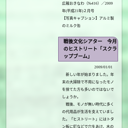
広報おきなわ（№416）／2009
年(平成21年)２月号
【写真キャプション】アルミ製
のミルク缶
戦後文化シアター 今月
のヒストリート「スクラ
ップブーム」
2009/01/01
新しい年が始まりました。年
末の大掃除で不用になったモノ
を捨てた方も多いのではないで
しょうか。
戦後、モノが無い時代に多く
の代用品が生活を支えていまし
た。「ヒストリート」にはトタ
ン板に釘などで穴をあけ、木の