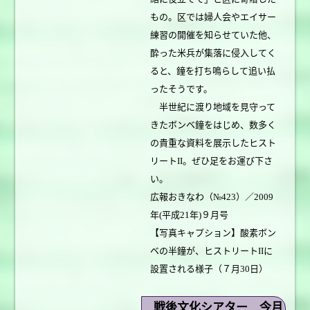
もの。区では婦人会やエイサー
練習の開催を知らせていた他、
酔った米兵が集落に侵入してく
ると、鐘を打ち鳴らして追い払
ったそうです。
半世紀に渡り地域を見守って
きたボンベ鐘をはじめ、数多く
の貴重な資料を展示したヒスト
リートII。ぜひ足をお運び下さ
い。
広報おきなわ（№423）／2009
年(平成21年)９月号
【写真キャプション】酸素ボン
ベの半鐘が、ヒストリートIIに
設置される様子（７月30日）
戦後文化シアター 今月