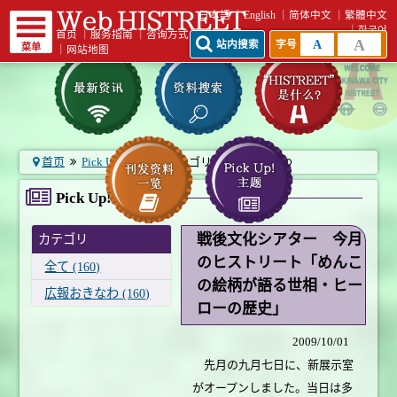
日本語
English
简体中文
繁體中文
한국어
首页
｜
服务指南
｜
咨询方式
A
A
站内搜索
字号
菜单
｜
网站地图
首页
Pick Up! 主题
カテゴリ：広報おきなわ
Pick Up! 主题
戦後文化シアター 今月
カテゴリ
のヒストリート「めんこ
全て (160)
の絵柄が語る世相・ヒー
広報おきなわ (160)
ローの歴史」
2009/10/01
先月の九月七日に、新展示室
がオープンしました。当日は多