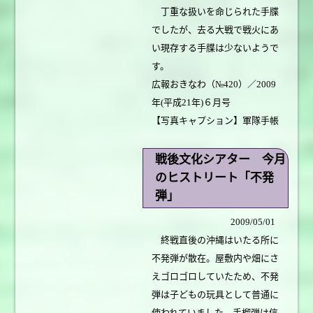
丁重な扱いを命じられた手牒
でしたが、去る大戦で戦火にあ
い現存する手牒は少ないようで
す。
広報おきなわ（№420）／2009
年(平成21年)６月号
【写真キャプション】軍隊手帳
戦後文化シアター 今月
のヒストリート「不発
弾」
2009/05/01
終戦直後の沖縄はいたる所に
不発弾が散在。屋敷内や畑にさ
えゴロゴロしていたため、不発
弾は子どもの玩具として普通に
使われていました。手榴弾は信