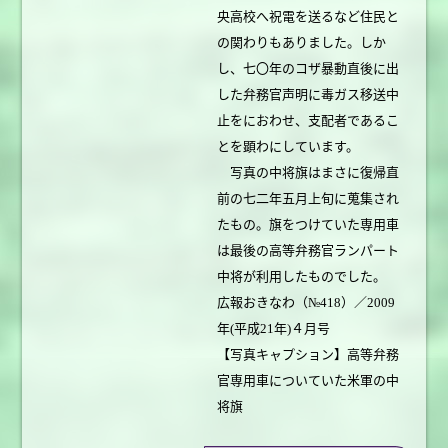
央高校へ祝電を送るなど住民と
の関わりもありました。しか
し、七〇年のコザ暴動直後に出
した弁務官声明に毒ガス移送中
止をにおわせ、支配者であるこ
とを顕わにしています。
写真の中将旗はまさに復帰直
前の七二年五月上旬に蒐集され
たもの。旗をつけていた専用車
は最後の高等弁務官ランパート
中将が利用したものでした。
広報おきなわ（№418）／2009
年(平成21年)４月号
【写真キャプション】高等弁務
官専用車についていた米軍の中
将旗