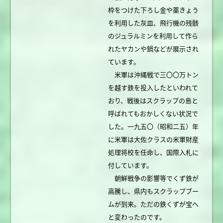
枠をつけた下ろし金や薬きょう
を利用した灰皿、飛行機の残骸
のジュラルミンを利用して作ら
れたヤカンや鍋などが展示され
ています。
米軍は沖縄戦で三〇〇万トン
を越す鉄を投入したといわれて
おり、戦後はスクラップの島と
呼ばれてもおかしくない状況で
した。一九五〇（昭和二五）年
に米軍は大佐クラスの米軍財産
処理将校を任命し、国際入札に
付しています。
朝鮮戦争の影響等でくず鉄が
高騰し、県内もスクラップブー
ムが到来。ただの鉄くずが宝へ
と変わったのです。