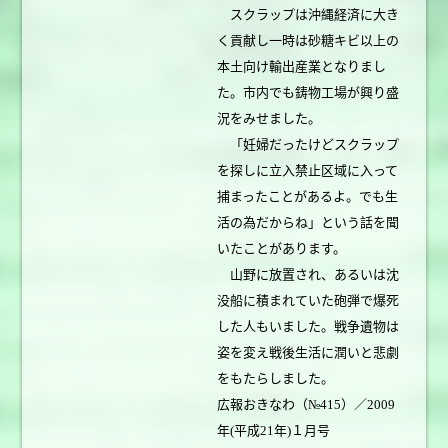
スクラップは沖縄経済に大き
く貢献し一時は砂糖キビ以上の
本土向け輸出産業となりまし
た。市内でも鋳物工場が興り盛
況をみせました。
「妊婦だったけどスクラップ
を探しに立入禁止区域に入って
捕まったことがあるよ。でも生
活の為だからね」という話を聞
いたことがあります。
山野に放置され、あるいは沈
没船に積まれていた砲弾で爆死
した人もいました。戦争遺物は
姿を変え戦後生活に潤いと悲劇
をもたらしました。
広報おきなわ（№415）／2009
年(平成21年)１月号