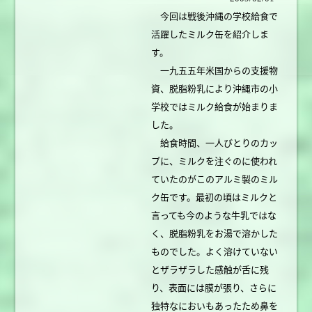
今回は戦後沖縄の学校給食で
活躍したミルク缶を紹介しま
す。
一九五五年米国からの支援物
資、脱脂粉乳により沖縄市の小
学校ではミルク給食が始まりま
した。
給食時間、一人びとりのカッ
プに、ミルクを注ぐのに使われ
ていたのがこのアルミ製のミル
ク缶です。最初の頃はミルクと
言っても今のような牛乳ではな
く、脱脂粉乳をお湯で溶かした
ものでした。よく溶けていない
とザラザラした感触が舌に残
り、表面には膜が張り、さらに
独特なにおいもあったため鼻を