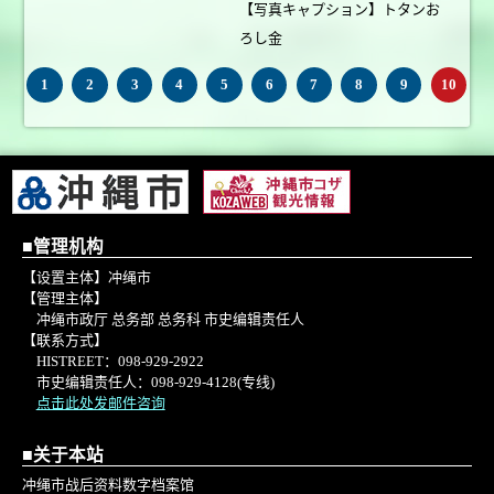
【写真キャプション】トタンお
ろし金
1
2
3
4
5
6
7
8
9
10
■管理机构
【设置主体】冲绳市
【管理主体】
冲绳市政厅 总务部 总务科 市史编辑责任人
【联系方式】
HISTREET：098-929-2922
市史编辑责任人：098-929-4128(专线)
点击此处发邮件咨询
■关于本站
冲绳市战后资料数字档案馆