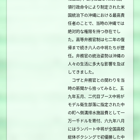
領行政命令により制定された米
国統治下の沖縄における最高責
任者のことで、当時の沖縄では
絶対的な権限を持つ存在でし
た。高等弁務官制は七二年の復
帰まで続き六人の中将たちが歴
任。弁務官の統治姿勢は沖縄の
人々の生活に多大な影響を及ぼ
してきました。
コザと弁務官との関わりを当
時の新聞から拾ってみると、五
九年五月、二代目ブース中将が
モデル衛生部落に指定された中
の町へ側溝排水施設費として一
万一千ドルを寄付、六九年八月
にはランパート中将が全国高校
総体ボクシングで初優勝した中