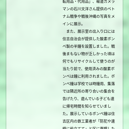
転用品・代用品」、報道カメラ
マンの石川文洋さん提供のベト
ナム戦争や戦後沖縄の写真をメ
インに展示。
また、展示室の出入り口には
住吉自治会が提供した酸素ボン
ベ製の半鐘を設置しました。戦
後まもない物が乏しかった頃は
何でもリサイクルして使うのが
当たり前で、使用済みの酸素ボ
ンベは鐘に利用されました。ボ
ンベ鐘は学校では時鐘用、集落
では隣近所の寄り合いの集合を
告げたり、遊んでいる子ども達
に帰宅時間を知らせていまし
た。展示しているボンベ鐘は住
吉区内の鉄工業者が「防犯や連
絡に役立てて」と区に寄贈した