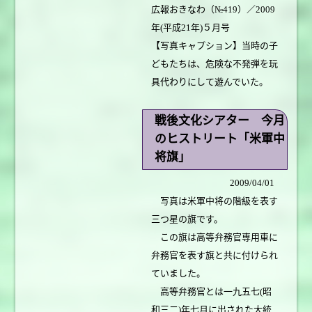
広報おきなわ（№419）／2009
年(平成21年)５月号
【写真キャプション】当時の子
どもたちは、危険な不発弾を玩
具代わりにして遊んでいた。
戦後文化シアター 今月
のヒストリート「米軍中
将旗」
2009/04/01
写真は米軍中将の階級を表す
三つ星の旗です。
この旗は高等弁務官専用車に
弁務官を表す旗と共に付けられ
ていました。
高等弁務官とは一九五七(昭
和三二)年七月に出された大統