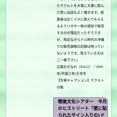
たヤクルトを大事に大事に飲ん
だ思い出話もよく聞きます。創
業者は広く人々に飲んでもらえ
るようハガキ一枚の値段で販売
するのが理念だったそうです
が、残念ながらドル時代の沖縄
での販売価格の記録は残ってい
ないようです。覚えている方は
ご一報下さい。
広報おきなわ（№422）／2009
年(平成21年)８月号
【写真キャプション】ヤクルト
の瓶
戦後文化シアター 今月
のヒストリート「壁に貼
られたサイン入りの1ド