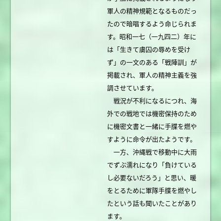
軍人の精神規範となるものだっ
たので暗唱するよう命じられま
す。昭和一七（一九四二）年に
は「生きて虜囚の辱めを受け
ず」の一文のある「戦陣訓」が
掲載され、軍人の精神主義を強
調させています。
戦況が不利になるにつれ、海
外での戦地では機密保持のため
に機密文書と一緒に手牒を燃や
すように命令が出たようです。
一方、沖縄戦で移動中に大雨
でずぶ濡れになり「負けている
し必要ないだろう」と思い、暖
をとるために軍隊手牒を燃やし
たという話も聞いたことがあり
ます。