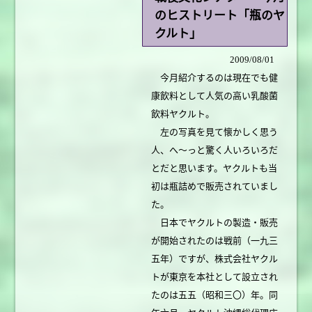
のヒストリート「瓶のヤ
クルト」
2009/08/01
今月紹介するのは現在でも健
康飲料として人気の高い乳酸菌
飲料ヤクルト。
左の写真を見て懐かしく思う
人、へ～っと驚く人いろいろだ
とだと思います。ヤクルトも当
初は瓶詰めで販売されていまし
た。
日本でヤクルトの製造・販売
が開始されたのは戦前（一九三
五年）ですが、株式会社ヤクル
トが東京を本社として設立され
たのは五五（昭和三〇）年。同