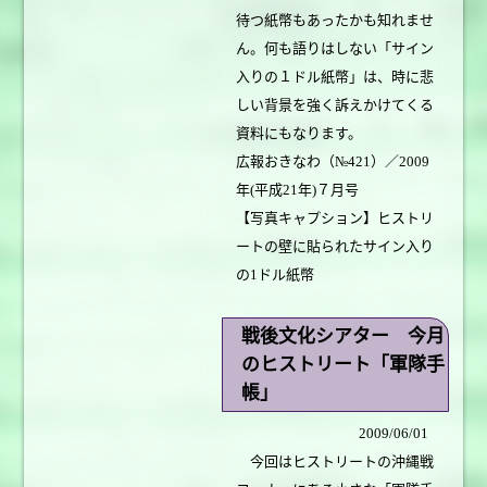
待つ紙幣もあったかも知れませ
ん。何も語りはしない「サイン
入りの１ドル紙幣」は、時に悲
しい背景を強く訴えかけてくる
資料にもなります。
広報おきなわ（№421）／2009
年(平成21年)７月号
【写真キャプション】ヒストリ
ートの壁に貼られたサイン入り
の1ドル紙幣
戦後文化シアター 今月
のヒストリート「軍隊手
帳」
2009/06/01
今回はヒストリートの沖縄戦