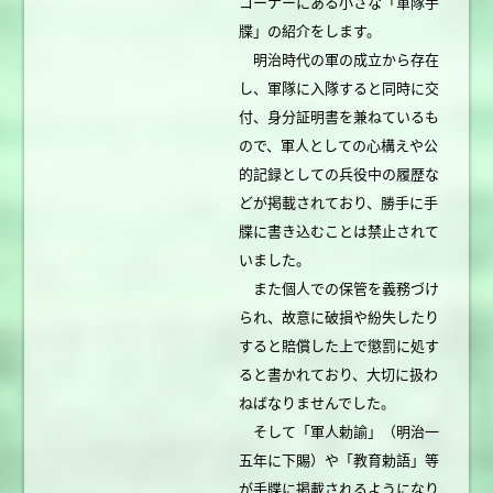
コーナーにある小さな「軍隊手
牒」の紹介をします。
明治時代の軍の成立から存在
し、軍隊に入隊すると同時に交
付、身分証明書を兼ねているも
ので、軍人としての心構えや公
的記録としての兵役中の履歴な
どが掲載されており、勝手に手
牒に書き込むことは禁止されて
いました。
また個人での保管を義務づけ
られ、故意に破損や紛失したり
すると賠償した上で懲罰に処す
ると書かれており、大切に扱わ
ねばなりませんでした。
そして「軍人勅諭」（明治一
五年に下賜）や「教育勅語」等
が手牒に掲載されるようになり