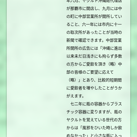
年六月、ヤクルト沖縄総代理店
が那覇市に開店し、九月には中
の町に中部営業所が開所してい
ること、六一年には市内に十一
の取次所があったことが当時の
新聞で確認できます。中部営業
所開所の広告には「沖縄に進出
以来未だ日浅きにも拘らず多数
の方からご愛飲を頂き（略）中
部の皆様のご要望に応えて
（略）」とあり、比較的短期間
に愛飲者を増やしたことがうか
がえます。
七二年に瓶の容器からプラス
チック容器に変りますが、瓶の
ヤクルトを覚えている世代の方
からは「風邪をひいた時しか飲
めなかった」と小さな瓶に入っ