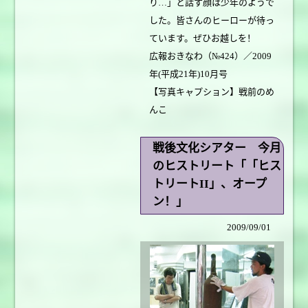
り…」と話す顔は少年のようで
した。皆さんのヒーローが待っ
ています。ぜひお越しを！
広報おきなわ（№424）／2009
年(平成21年)10月号
【写真キャプション】戦前のめ
んこ
戦後文化シアター 今月
のヒストリート「「ヒス
トリートII」、オープ
ン！」
2009/09/01