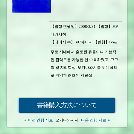
【발행 연월일】2008/3/31 【발행】오키
나와시청
【페이지 수】397페이지 【판형】B5판
【서적 중량】1250g
주로 시내에서 출토된 유물이나 기본적
【가격】2,000円 【판매 상황】판매 중
인 집락도를 가능한 한 수록하였고, 고고
학 및 지리학상, 오키나와시를 체계적으
로 파악한 최초의 자료집
書籍購入方法について
이전 간행 자료
오키나와시사
다음 간행 자료