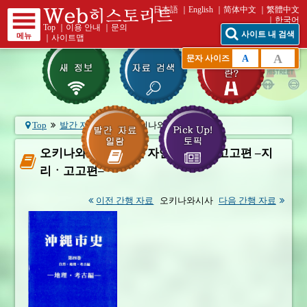
日本語
English
简体中文
繁體中文
한국어
Top
｜
이용 안내
｜
문의
사이트 내 검색
메뉴
｜
사이트맵
A
A
문자 사이즈
Top
발간 자료 일람
오키나와 시사 제4권 ...
오키나와 시사 제4권 자연ㆍ지리ㆍ고고편 –지
리ㆍ고고편–
이전 간행 자료
오키나와시사
다음 간행 자료