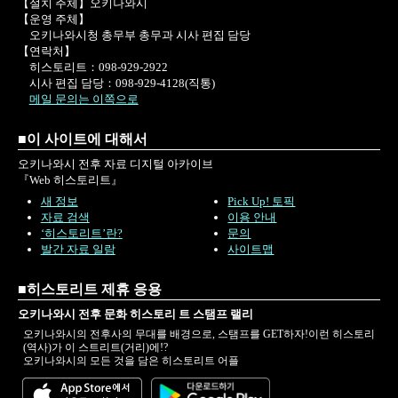
【설치 주체】오키나와시
【운영 주체】
오키나와시청 총무부 총무과 시사 편집 담당
【연락처】
히스토리트：098-929-2922
시사 편집 담당：098-929-4128(직통)
메일 문의는 이쪽으로
■이 사이트에 대해서
오키나와시 전후 자료 디지털 아카이브
『Web 히스토리트』
새 정보
Pick Up! 토픽
자료 검색
이용 안내
‘히스토리트’란?
문의
발간 자료 일람
사이트맵
■히스토리트 제휴 응용
오키나와시 전후 문화 히스토리 트 스탬프 랠리
오키나와시의 전후사의 무대를 배경으로, 스탬프를 GET하자!이런 히스토리
(역사)가 이 스트리트(거리)에!?
오키나와시의 모든 것을 담은 히스토리트 어플