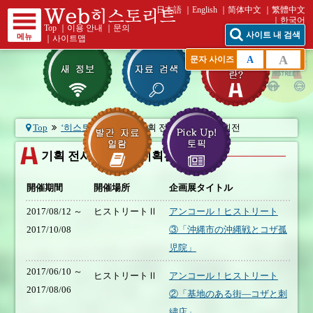
日本語
English
简体中文
繁體中文
한국어
Top
｜
이용 안내
｜
문의
사이트 내 검색
메뉴
｜
사이트맵
A
A
문자 사이즈
Top
‘히스토리트’란?
기획 전시실 - 지난 기획전
기획 전시실 - 지난 기획전
開催期間
開催場所
企画展タイトル
2017/08/12 ～
ヒストリートⅡ
アンコール！ヒストリート
2017/10/08
③「沖縄市の沖縄戦とコザ孤
児院」
2017/06/10 ～
ヒストリートⅡ
アンコール！ヒストリート
2017/08/06
②「基地のある街―コザと刺
繍店」