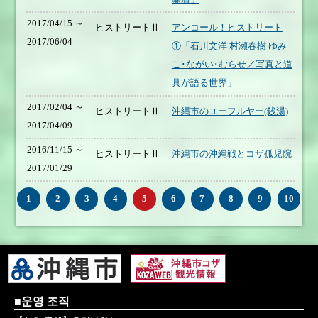
2017/04/15 ～
ヒストリートⅡ
アンコール！ヒストリート
2017/06/04
①「石川文洋 村瀬春樹 ゆみ
こ･ながい･むらせ／写真と道
具が語る世界」
2017/02/04 ～
ヒストリートⅡ
沖縄市のユーフルヤー(銭湯)
2017/04/09
2016/11/15 ～
ヒストリートⅡ
沖縄市の沖縄戦とコザ孤児院
2017/01/29
1
2
3
4
5
6
7
8
9
10
■운영 조직