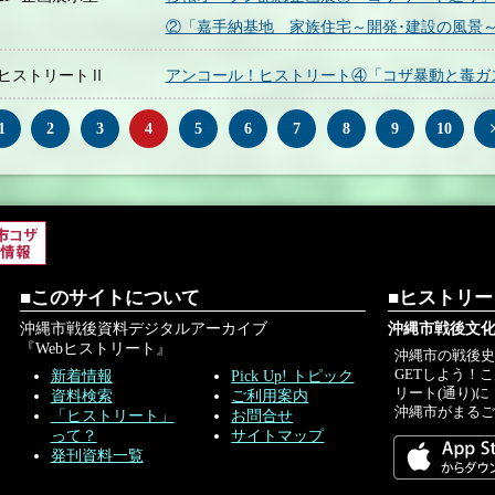
②「嘉手納基地 家族住宅～開発･建設の風景
ヒストリートⅡ
アンコール！ヒストリート④「コザ暴動と毒ガ
1
2
3
4
5
6
7
8
9
10
■このサイトについて
■ヒストリ
沖縄市戦後資料デジタルアーカイブ
沖縄市戦後文化
『Webヒストリート』
沖縄市の戦後
GETしよう！
新着情報
Pick Up! トピック
リート(通り)に
資料検索
ご利用案内
沖縄市がまる
「ヒストリート」
お問合せ
って？
サイトマップ
発刊資料一覧