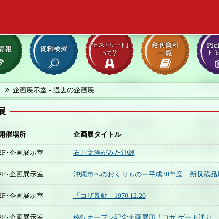
？
企画展示室 - 過去の企画展
展
開催場所
企画展タイトル
2F･企画展示室
石川文洋がみた沖縄
2F･企画展示室
沖縄市へのおくりものー平成30年度 新収蔵品
2F･企画展示室
「コザ暴動」1970.12.20
2F･企画展示室
移転オープン記念企画展①「コザ ゲート通り