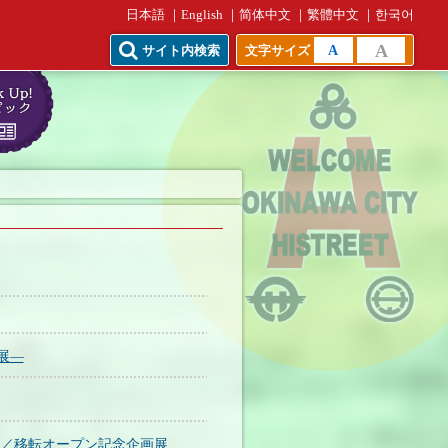
日本語
English
简体中文
繁體中文
한국어
A
A
サイト内検索
文字サイズ
展―
」／移転オープン記念企画展