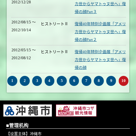
2012/12/28
カ世からヤマトゥヌ世へ」復
帰の顔Part３
2012/08/15 ～
ヒストリートⅡ
復帰40年特別企画展「アメリ
2012/10/14
カ世からヤマトゥヌ世へ」復
帰の顔Part２
2012/05/15 ～
ヒストリートⅡ
復帰40年特別企画展「アメリ
2012/08/12
カ世からヤマトゥヌ世へ」復
帰の顔
1
2
3
4
5
6
7
8
9
10
■管理机构
【设置主体】冲绳市