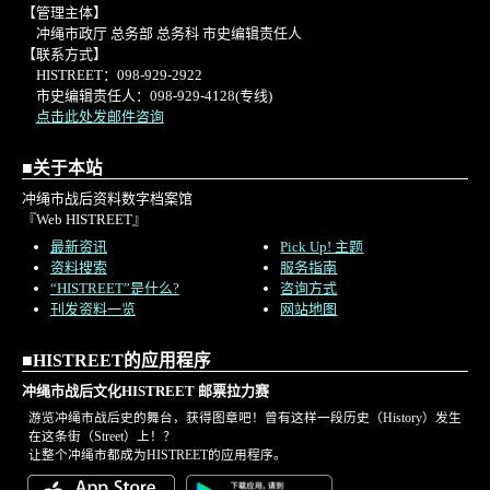
【管理主体】
冲绳市政厅 总务部 总务科 市史编辑责任人
【联系方式】
HISTREET：098-929-2922
市史编辑责任人：098-929-4128(专线)
点击此处发邮件咨询
■关于本站
冲绳市战后资料数字档案馆
『Web HISTREET』
最新资讯
Pick Up! 主题
资料搜索
服务指南
“HISTREET”是什么?
咨询方式
刊发资料一览
网站地图
■HISTREET的应用程序
冲绳市战后文化HISTREET 邮票拉力赛
游览冲绳市战后史的舞台，获得图章吧！曾有这样一段历史（History）发生
在这条街（Street）上！？
让整个冲绳市都成为HISTREET的应用程序。