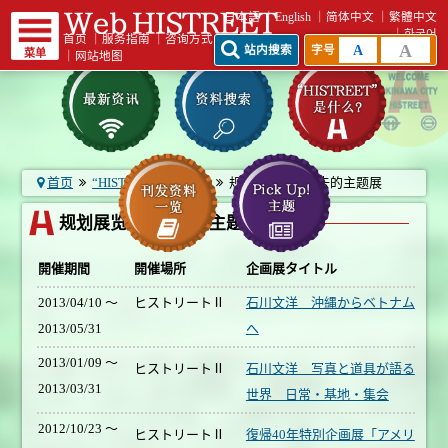
日本語
English
简体中文
繁體中文
한국어
首页
｜
服务指南
｜
咨询方式
A
A
站内搜索
字号
菜单
｜
网站地图
首页
“HISTREET”是什么?
规划展览室 - 过去的主题展
规划展览室 - 过去的主题展
開催期間
開催場所
企画展タイトル
2013/04/10 ～
ヒストリートⅡ
石川文洋 沖縄からベトナム
2013/05/31
へ
2013/01/09 ～
ヒストリートⅡ
石川文洋 写真と道具が語る
2013/03/31
世界 日常・基地・集会
2012/10/23 ～
ヒストリートⅡ
復帰40年特別企画展「アメリ