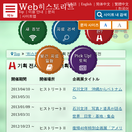
日本語
English
简体中文
繁體中文
한국어
Top
｜
이용 안내
｜
문의
사이트 내 검색
메뉴
｜
사이트맵
A
A
문자 사이즈
Top
‘히스토리트’란?
기획 전시실 - 지난 기획전
기획 전시실 - 지난 기획전
開催期間
開催場所
企画展タイトル
2013/04/10 ～
ヒストリートⅡ
石川文洋 沖縄からベトナム
2013/05/31
へ
2013/01/09 ～
ヒストリートⅡ
石川文洋 写真と道具が語る
2013/03/31
世界 日常・基地・集会
2012/10/23 ～
ヒストリートⅡ
復帰40年特別企画展「アメリ