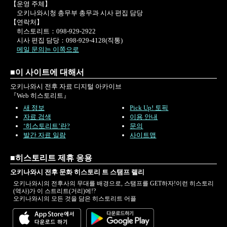
【운영 주체】
오키나와시청 총무부 총무과 시사 편집 담당
【연락처】
히스토리트：098-929-2922
시사 편집 담당：098-929-4128(직통)
메일 문의는 이쪽으로
■이 사이트에 대해서
오키나와시 전후 자료 디지털 아카이브
『Web 히스토리트』
새 정보
Pick Up! 토픽
자료 검색
이용 안내
‘히스토리트’란?
문의
발간 자료 일람
사이트맵
■히스토리트 제휴 응용
오키나와시 전후 문화 히스토리 트 스탬프 랠리
오키나와시의 전후사의 무대를 배경으로, 스탬프를 GET하자!이런 히스토리
(역사)가 이 스트리트(거리)에!?
오키나와시의 모든 것을 담은 히스토리트 어플