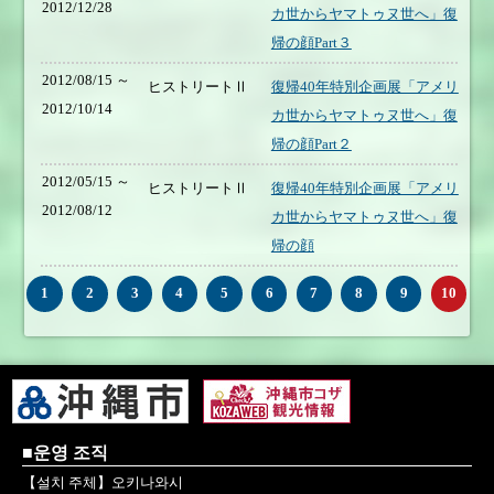
2012/12/28
カ世からヤマトゥヌ世へ」復
帰の顔Part３
2012/08/15 ～
ヒストリートⅡ
復帰40年特別企画展「アメリ
2012/10/14
カ世からヤマトゥヌ世へ」復
帰の顔Part２
2012/05/15 ～
ヒストリートⅡ
復帰40年特別企画展「アメリ
2012/08/12
カ世からヤマトゥヌ世へ」復
帰の顔
1
2
3
4
5
6
7
8
9
10
■운영 조직
【설치 주체】오키나와시