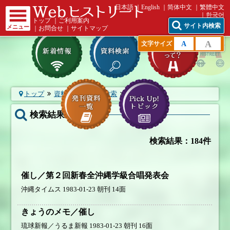
日本語
English
简体中文
繁體中文
한국어
トップ
｜
ご利用案内
サイト内検索
メニュー
｜
お問合せ
｜
サイトマップ
A
A
文字サイズ
トップ
資料検索
基本検索
検索結果
検索結果：
最強戦
検索結果：184件
催し／第２回新春全沖縄学級合唱発表会
沖縄タイムス 1983-01-23 朝刊 14面
きょうのメモ／催し
琉球新報／うるま新報 1983-01-23 朝刊 16面