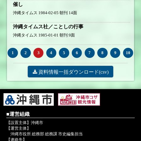
催し
沖縄タイムス 1984-02-05 朝刊 14面
沖縄タイムス社／ことしの行事
沖縄タイムス 1985-01-01 朝刊 9面
1
2
3
4
5
6
7
8
9
10
■運営組織
【設置主体】沖縄市
【運営主体】
沖縄市役所 総務部 総務課 市史編集担当
【連絡先】