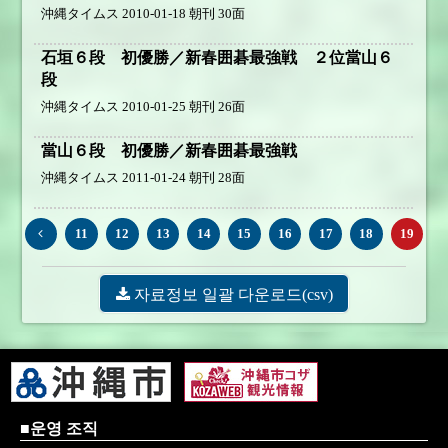
沖縄タイムス 2010-01-18 朝刊 30面
石垣６段 初優勝／新春囲碁最強戦 ２位當山６
段
沖縄タイムス 2010-01-25 朝刊 26面
當山６段 初優勝／新春囲碁最強戦
沖縄タイムス 2011-01-24 朝刊 28面
11
12
13
14
15
16
17
18
19
■운영 조직