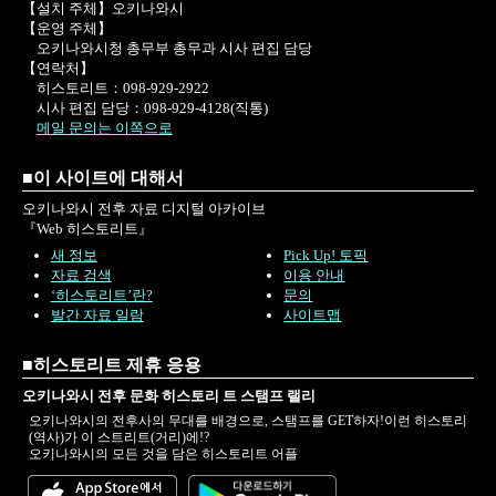
【설치 주체】오키나와시
【운영 주체】
오키나와시청 총무부 총무과 시사 편집 담당
【연락처】
히스토리트：098-929-2922
시사 편집 담당：098-929-4128(직통)
메일 문의는 이쪽으로
■이 사이트에 대해서
오키나와시 전후 자료 디지털 아카이브
『Web 히스토리트』
새 정보
Pick Up! 토픽
자료 검색
이용 안내
‘히스토리트’란?
문의
발간 자료 일람
사이트맵
■히스토리트 제휴 응용
오키나와시 전후 문화 히스토리 트 스탬프 랠리
오키나와시의 전후사의 무대를 배경으로, 스탬프를 GET하자!이런 히스토리
(역사)가 이 스트리트(거리)에!?
오키나와시의 모든 것을 담은 히스토리트 어플