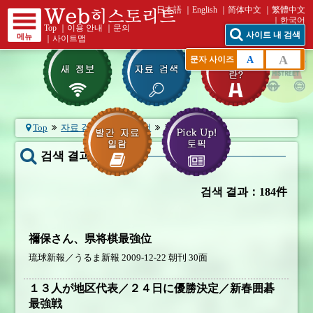
日本語
English
简体中文
繁體中文
한국어
Top
｜
이용 안내
｜
문의
사이트 내 검색
메뉴
｜
사이트맵
A
A
문자 사이즈
Top
자료 검색
기본 검색
검색 결과
검색 결과：
最強戦
검색 결과：184件
禰保さん、県将棋最強位
琉球新報／うるま新報 2009-12-22 朝刊 30面
１３人が地区代表／２４日に優勝決定／新春囲碁
最強戦