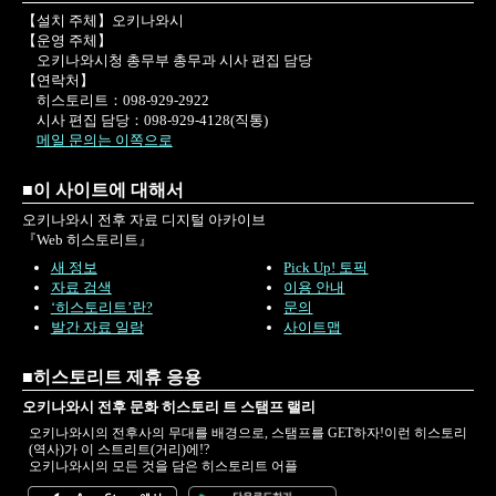
【설치 주체】오키나와시
【운영 주체】
오키나와시청 총무부 총무과 시사 편집 담당
【연락처】
히스토리트：098-929-2922
시사 편집 담당：098-929-4128(직통)
메일 문의는 이쪽으로
■이 사이트에 대해서
오키나와시 전후 자료 디지털 아카이브
『Web 히스토리트』
새 정보
Pick Up! 토픽
자료 검색
이용 안내
‘히스토리트’란?
문의
발간 자료 일람
사이트맵
■히스토리트 제휴 응용
오키나와시 전후 문화 히스토리 트 스탬프 랠리
오키나와시의 전후사의 무대를 배경으로, 스탬프를 GET하자!이런 히스토리
(역사)가 이 스트리트(거리)에!?
오키나와시의 모든 것을 담은 히스토리트 어플