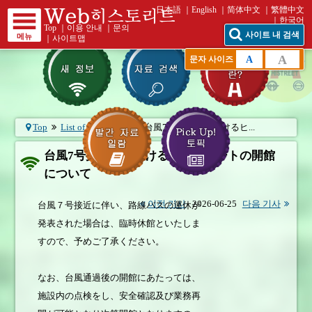
日本語
English
简体中文
繁體中文
한국어
Top
｜
이용 안내
｜
문의
사이트 내 검색
메뉴
｜
사이트맵
A
A
문자 사이즈
Top
List of What's New
台風7号接近時におけるヒ...
台風7号接近時におけるヒストリートの開館
について
이전 기사
2026-06-25
다음 기사
台風７号接近に伴い、路線バスの運休が
発表された場合は、臨時休館といたしま
すので、予めご了承ください。
なお、台風通過後の開館にあたっては、
施設内の点検をし、安全確認及び業務再