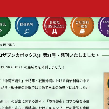
 BUNKA ...
OX(コザブンカボックス)』第21号、発刊いたしました。
BUNKA BOX』の最新号を発刊しました！
て「沖縄市誕生」を特集。戦後沖縄における自治制度の中で
ながら、復帰後の沖縄ではじめて日本の法律下に誕生した沖
石川市」の誕生に関する論考、「境界都市」コザの姿を市民
した論考、さらに戦時中におけるキャンプコザの状況を克明