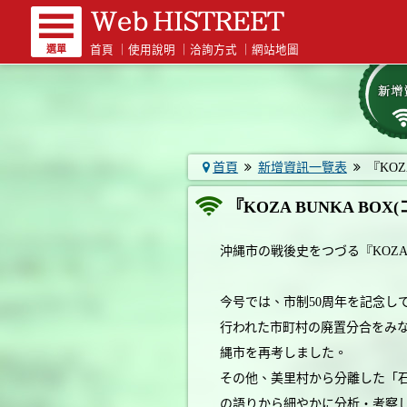
選單
首頁
｜
使用說明
｜
洽詢方式
｜
網站地圖
首頁
新增資訊一覽表
『KOZA
『KOZA BUNKA B
沖縄市の戦後史をつづる『KOZA 
今号では、市制50周年を記念し
行われた市町村の廃置分合をみ
縄市を再考しました。
その他、美里村から分離した「
の語りから細やかに分析・考察