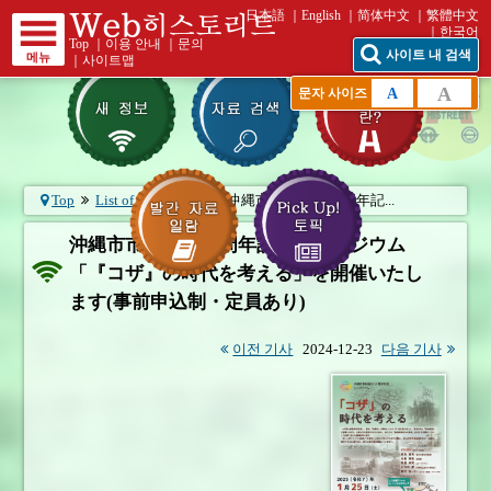
日本語
English
简体中文
繁體中文
한국어
Top
｜
이용 안내
｜
문의
사이트 내 검색
메뉴
｜
사이트맵
A
A
문자 사이즈
Top
List of What's New
沖縄市市制施行50周年記...
沖縄市市制施行50周年記念シンポジウム
「『コザ』の時代を考える」を開催いたし
ます(事前申込制・定員あり)
이전 기사
2024-12-23
다음 기사