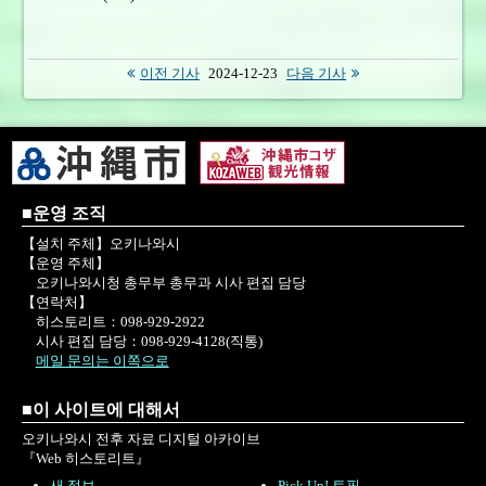
이전 기사
2024-12-23
다음 기사
■운영 조직
【설치 주체】오키나와시
【운영 주체】
오키나와시청 총무부 총무과 시사 편집 담당
【연락처】
히스토리트：098-929-2922
시사 편집 담당：098-929-4128(직통)
메일 문의는 이쪽으로
■이 사이트에 대해서
오키나와시 전후 자료 디지털 아카이브
『Web 히스토리트』
새 정보
Pick Up! 토픽