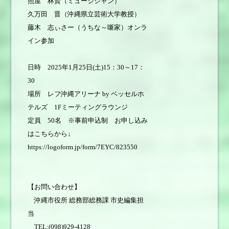
照屋 林賢（ミュージシャン）
久万田 晋（沖縄県立芸術大学教授）
藤木 志ぃさー（うちな～噺家）オンラ
イン参加
日時 2025年1月25日(土)15：30～17：
30
場所 レフ沖縄アリーナ by ベッセルホ
テルズ 1Fミーティングラウンジ
定員 50名 ※事前申込制 お申し込み
はこちらから↓
https://logoform.jp/form/7EYC/823550
【お問い合わせ】
沖縄市役所 総務部総務課 市史編集担
当
TEL:(098)929-4128