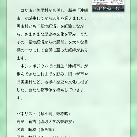
ｼﾝﾎﾟｼﾞｳﾑ｢『ｺ
コザ市と美里村が合併し、新生「沖縄
ｻﾞ』の時代を考え
市」が誕生してから50年を迎えました。
る｣
両市村とも「基地経済」を経験しなが
ら、さまざまな歴史や文化を育み、また
その「基地経済からの脱却」を大きな目
標の一つにして合併に至った経緯があり
ます。
本シンポジウムでは新生「沖縄市」が
歩んできたこれまでを顧み、旧コザ市や
旧美里村など、地域の歴史や文化に根ざ
した、新たな都市像を模索していきま
す。
パネリスト（順不同、敬称略）
高良 倉吉（琉球大学名誉教授）
名嘉 睦稔（版画家）